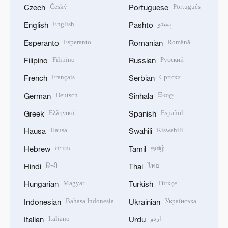
Český
Português
Czech
Portuguese
English
پښتو
English
Pashto
Esperanto
Română
Esperanto
Romanian
Filipino
Русский
Filipino
Russian
Français
Српски
French
Serbian
Deutsch
සිංහල
German
Sinhala
Ελληνικά
Español
Greek
Spanish
Hausa
Kiswahili
Hausa
Swahili
עברית
தமிழ்
Hebrew
Tamil
हिन्दी
ไทย
Hindi
Thai
Magyar
Türkçe
Hungarian
Turkish
Bahasa Indonesia
Українська
Indonesian
Ukrainian
Italiano
اردو
Italian
Urdu