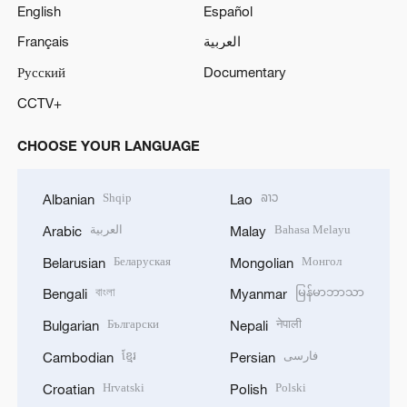
English
Español
Français
العربية
Русский
Documentary
CCTV+
CHOOSE YOUR LANGUAGE
Shqip
ລາວ
Albanian
Lao
العربية
Bahasa Melayu
Arabic
Malay
Беларуская
Монгол
Belarusian
Mongolian
বাংলা
မြန်မာဘာသာ
Bengali
Myanmar
Български
नेपाली
Bulgarian
Nepali
ខ្មែរ
فارسی
Cambodian
Persian
Hrvatski
Polski
Croatian
Polish