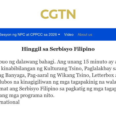
Sesyon ng NPC at CPPCC sa 2026
Video
About us
Hinggil sa Serbisyo Filipino
ubuo ng dalawang bahagi. Ang unang 15 minuto ay 
 kinabibilangan ng Kulturang Tsino, Paglalakbay 
 Banyaga, Pag-aaral ng Wikang Tsino, Letterbox 
 lubos na kinagigiliwan ng mga tagapakinig na w
mat ang Serbisyo Filipino sa pagkatig ng mga tag
ang mga programa nito.
rnational