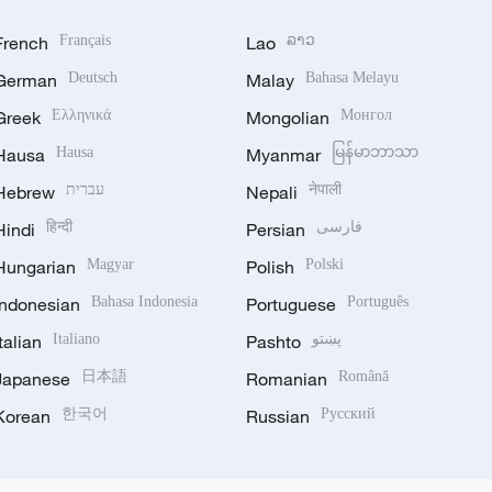
French
Français
Lao
ລາວ
German
Deutsch
Malay
Bahasa Melayu
Greek
Ελληνικά
Mongolian
Монгол
Hausa
Hausa
Myanmar
မြန်မာဘာသာ
Hebrew
עברית
Nepali
नेपाली
Hindi
हिन्दी
Persian
فارسی
Hungarian
Magyar
Polish
Polski
Indonesian
Bahasa Indonesia
Portuguese
Português
Italian
Italiano
Pashto
پښتو
Japanese
日本語
Romanian
Română
Korean
한국어
Russian
Русский