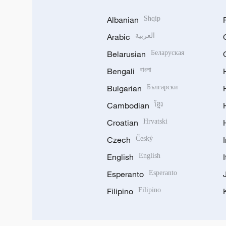
Albanian
Shqip
Arabic
العربية
Belarusian
Беларуская
Bengali
বাংলা
Bulgarian
Български
Cambodian
ខ្មែរ
Croatian
Hrvatski
Czech
Český
English
English
Esperanto
Esperanto
Filipino
Filipino