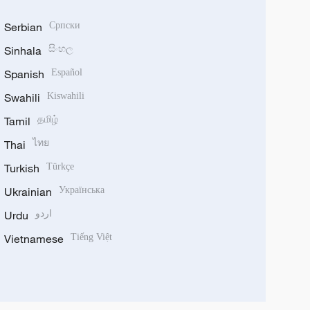
Serbian
Српски
Sinhala
සිංහල
Spanish
Español
Swahili
Kiswahili
Tamil
தமிழ்
Thai
ไทย
Turkish
Türkçe
Ukrainian
Українська
Urdu
اردو
Vietnamese
Tiếng Việt