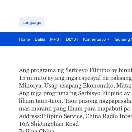
Language
Home
Balita
MPST
DLYST
Komentaryo
Taunang 
Ang programa ng Serbisyo Filipino ay bin
15 minuto ay ang mga espesyal na paksang
Minorya, Usap-usapang Ekonomiko, Matang
Ang mga programa ng Serbisyo Filipino ay
liham taun-taon. Taos pusong nagpapasala
mas marami pang liham para mapabuti pa 
Address:Filipino Service, China Radio Inte
16A ShiJingShan Road
Beijing China