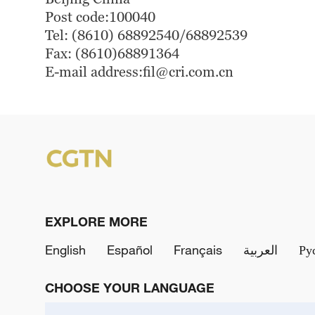
Post code:100040
Tel: (8610) 68892540/68892539
Fax: (8610)68891364
E-mail address:fil@cri.com.cn
EXPLORE MORE
English
Español
Français
العربية
Ру
CHOOSE YOUR LANGUAGE