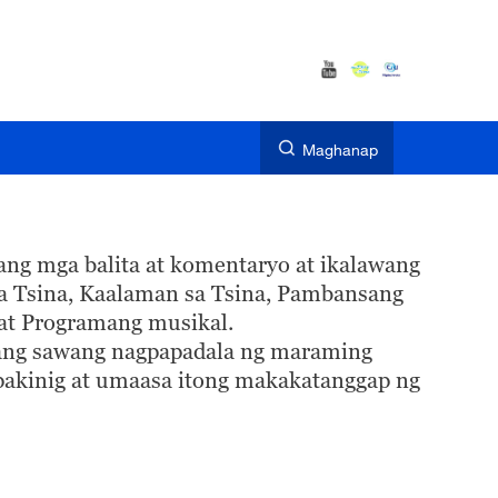
Maghanap
ang mga balita at komentaryo at ikalawang
sa Tsina, Kaalaman sa Tsina, Pambansang
at Programang musikal.
alang sawang nagpapadala ng maraming
apakinig at umaasa itong makakatanggap ng