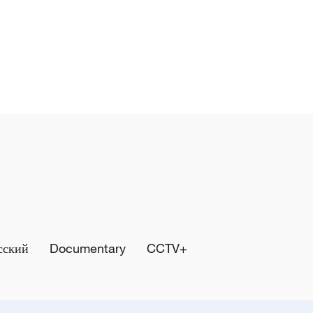
сский
Documentary
CCTV+