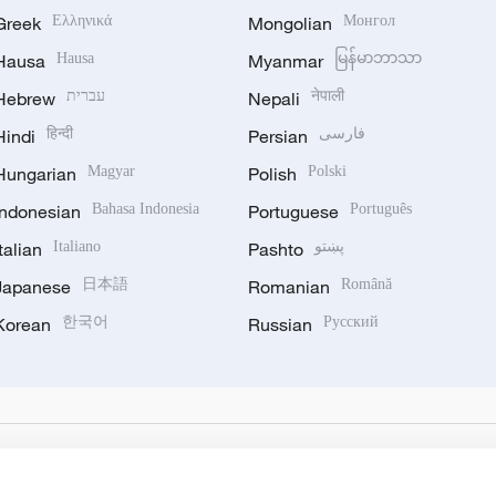
Greek
Ελληνικά
Mongolian
Монгол
Hausa
Hausa
Myanmar
မြန်မာဘာသာ
Hebrew
עברית
Nepali
नेपाली
Hindi
हिन्दी
Persian
فارسی
Hungarian
Magyar
Polish
Polski
Indonesian
Bahasa Indonesia
Portuguese
Português
Italian
Italiano
Pashto
پښتو
Japanese
日本語
Romanian
Română
Korean
한국어
Russian
Русский