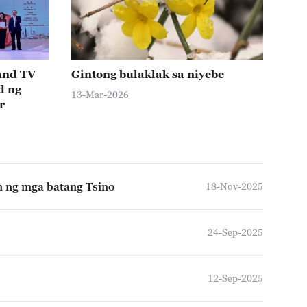
and TV
Gintong bulaklak sa niyebe
d ng
13-Mar-2026
r
an ng mga batang Tsino
18-Nov-2025
24-Sep-2025
12-Sep-2025