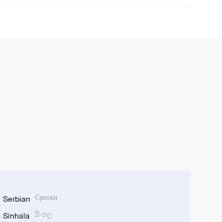
Serbian
Српски
Sinhala
සිංහල