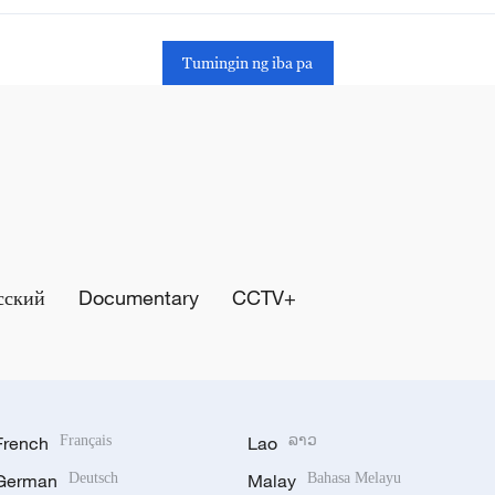
Tumingin ng iba pa
сский
Documentary
CCTV+
French
Français
Lao
ລາວ
German
Deutsch
Malay
Bahasa Melayu