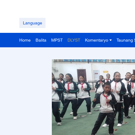
Language
Home
Balita
MPST
DLYST
Komentaryo
Taunang 