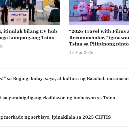
s, itinulak bilang EV hub
“2026 Travel with Films 
 mga kompanyang Tsino
Recommender,” iginawa
Tsina sa Pilipinong pinto
26
18-Mar-2026
!” sa Beijing: kulay, saya, at kultura ng Bacolod, naranas
 sa pandaigdigang eksibisyon ng inobasyon sa Tsina
ng merkado ng serbisyo, ipinakilala sa 2025 CIFTIS