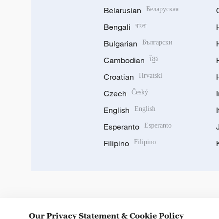
Belarusian
Беларуская
Bengali
বাংলা
Bulgarian
Български
Cambodian
ខ្មែរ
Croatian
Hrvatski
Czech
Český
English
English
Esperanto
Esperanto
Filipino
Filipino
DOWNLOAD OUR APP
Our Privacy Statement & Cookie Policy