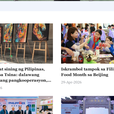
t sining ng Pilipinas,
Iskrambol tampok sa Fil
sa Tsina: dalawang
Food Month sa Beijing
ang pangkooperasyon,
29-Apr-2026
an
26