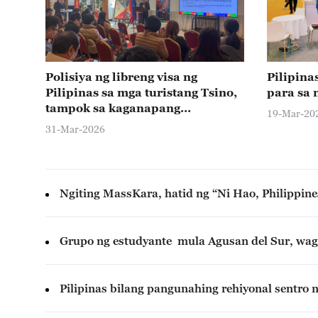
Polisiya ng libreng visa ng
Pilipina
Pilipinas sa mga turistang Tsino,
para sa
tampok sa kaganapang
19-Mar-20
panturismo sa Beijing
31-Mar-2026
Ngiting MassKara, hatid ng “Ni Hao, Philippines
Grupo ng estudyante mula Agusan del Sur, wagi
Pilipinas bilang pangunahing rehiyonal sentro 