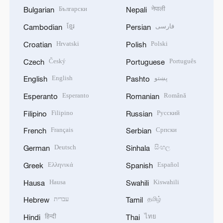
Български
नेपाली
Bulgarian
Nepali
ខ្មែរ
فارسی
Cambodian
Persian
Hrvatski
Polski
Croatian
Polish
Český
Português
Czech
Portuguese
English
پښتو
English
Pashto
Esperanto
Română
Esperanto
Romanian
Filipino
Русский
Filipino
Russian
Français
Српски
French
Serbian
Deutsch
සිංහල
German
Sinhala
Ελληνικά
Español
Greek
Spanish
Hausa
Kiswahili
Hausa
Swahili
עברית
தமிழ்
Hebrew
Tamil
हिन्दी
ไทย
Hindi
Thai