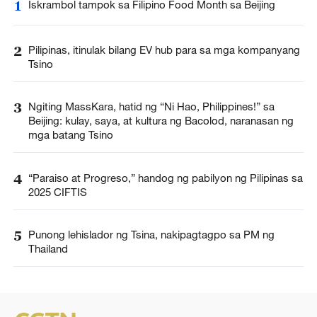
1
Iskrambol tampok sa Filipino Food Month sa Beijing
2
Pilipinas, itinulak bilang EV hub para sa mga kompanyang
Tsino
3
Ngiting MassKara, hatid ng “Ni Hao, Philippines!” sa
Beijing: kulay, saya, at kultura ng Bacolod, naranasan ng
mga batang Tsino
4
“Paraiso at Progreso,” handog ng pabilyon ng Pilipinas sa
2025 CIFTIS
5
Punong lehislador ng Tsina, nakipagtagpo sa PM ng
Thailand