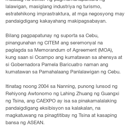
lalawigan, masiglang industriya ng turismo,
estratehikong imprastraktura, at mga negosyong may
pandaigdigang kakayahang makipagsabayan.
Bilang pagpapatunay ng suporta sa Cebu,
pinangunahan ng CITEM ang seremonyal na
paglagda sa Memorandum of Agreement (MOA),
kung saan si Ocampo ang kumatawan sa ahensya at
si Gobernadora Pamela Baricuatro naman ang
kumatawan sa Pamahalaang Panlalawigan ng Cebu.
Itinatag noong 2004 sa Nanning, punong lunsod ng
Rehiyong Awtonomo ng Lahing Zhuang ng Guangxi
ng Tsina, ang CAEXPO ay isa sa pinakamalalaking
pandaigdigang eksibisyon sa kalakalan, na
magkatuwang na pinagtitibay ng Tsina at kasaping
bansa ng ASEAN.