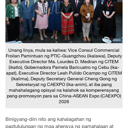
Unang linya, mula sa kaliwa: Vice Consul Commercial
Froilan Pamintuan ng PTIC-Guangzhou (ikalawa), Deputy
Executive Director Ma. Lourdes D. Mediran ng CITEM
(ikatlo), Gobernadora Pamela Baricuatro ng Cebu (ika-
apat), Executive Director Leah Pulido Ocampo ng CITEM
(ikalima), Deputy Secretary General Cheng Gong ng
Sekretaryat ng CAEXPO (ika-anim), at iba pang
mahahalagang opisyal na kalahok sa komperensyang
pang-promosyon para sa China-ASEAN Expo (CAEXPO)
2026
Binigyang-diin nito ang kahalagahan ng
pagtutulungan ng mga ahensya ng pamahalaan at