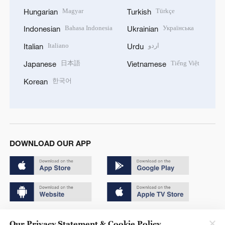
Magyar
Türkçe
Hungarian
Turkish
Bahasa Indonesia
Українська
Indonesian
Ukrainian
Italiano
اردو
Italian
Urdu
日本語
Tiếng Việt
Japanese
Vietnamese
한국어
Korean
DOWNLOAD OUR APP
Copyright © 2024 CGTN.
Our Privacy Statement & Cookie Policy