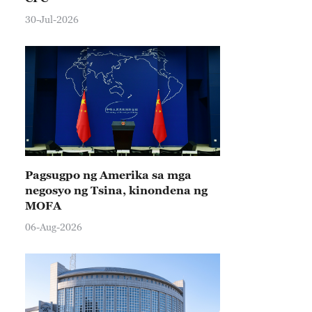
30-Jul-2026
Pagsugpo ng Amerika sa mga
negosyo ng Tsina, kinondena ng
MOFA
06-Aug-2026