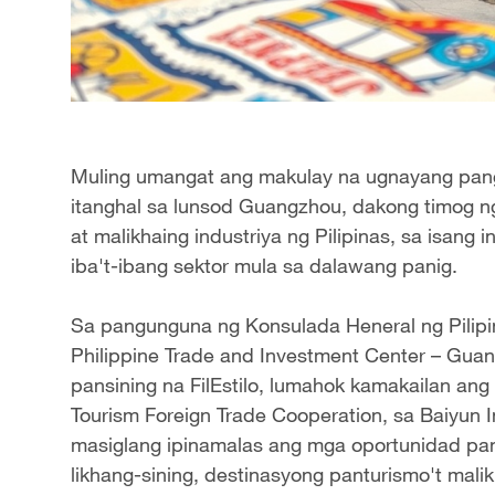
Muling umangat ang makulay na ugnayang pangk
itanghal sa lunsod Guangzhou, dakong timog n
at malikhaing industriya ng Pilipinas, sa isang 
iba't-ibang sektor mula sa dalawang panig.
Sa pangunguna ng Konsulada Heneral ng Pilip
Philippine Trade and Investment Center – Gu
pansining na FilEstilo, lumahok kamakailan ang P
Tourism Foreign Trade Cooperation, sa Baiyun I
masiglang ipinamalas ang mga oportunidad pan
likhang-sining, destinasyong panturismo't mali