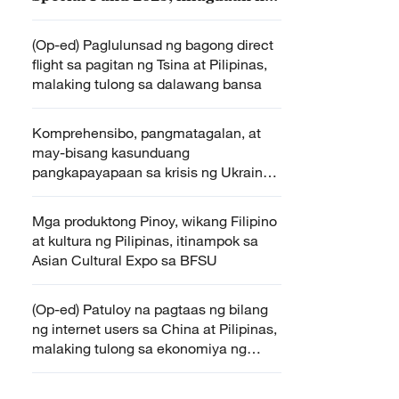
Tsina at Myanmar
(Op-ed) Paglulunsad ng bagong direct
flight sa pagitan ng Tsina at Pilipinas,
malaking tulong sa dalawang bansa
Komprehensibo, pangmatagalan, at
may-bisang kasunduang
pangkapayapaan sa krisis ng Ukraine,
inaasahan ng Tsina
Mga produktong Pinoy, wikang Filipino
at kultura ng Pilipinas, itinampok sa
Asian Cultural Expo sa BFSU
(Op-ed) Patuloy na pagtaas ng bilang
ng internet users sa China at Pilipinas,
malaking tulong sa ekonomiya ng
dalawang bansa