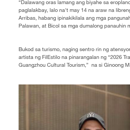
“Dalawang oras lamang ang biyahe sa eroplan
paglalakbay, lalo na't may 14 na araw na libren
Arribas, habang ipinakikilala ang mga panguna
Palawan, at Bicol sa mga dumalong panauhin m
Bukod sa turismo, naging sentro rin ng atensy
artista ng FilEstilo na pinarangalan ng “2026 
Guangzhou Cultural Tourism,” na si Ginoong Ma