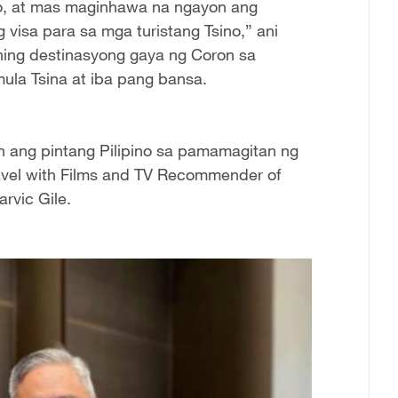
o, at mas maginhawa na ngayon ang
g visa para sa mga turistang Tsino,” ani
hing destinasyong gaya ng Coron sa
ula Tsina at iba pang bansa.
on ang pintang Pilipino sa pamamagitan ng
Travel with Films and TV Recommender of
rvic Gile.