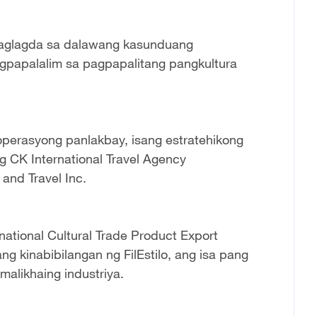
paglagda sa dalawang kasunduang
gpapalalim sa pagpapalitang pangkultura
ooperasyong panlakbay, isang estratehikong
 CK International Travel Agency
and Travel Inc.
national Cultural Trade Product Export
g kinabibilangan ng FilEstilo, ang isa pang
alikhaing industriya.