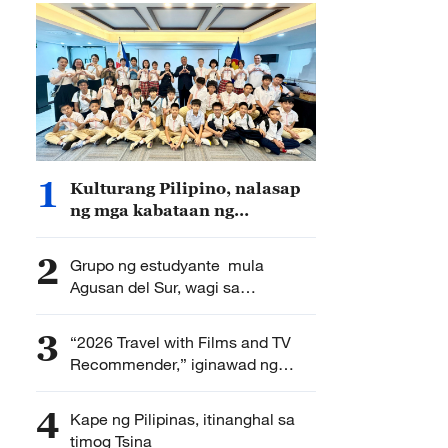
1
Kulturang Pilipino, nalasap
ng mga kabataan ng
Guangzhou
2
Grupo ng estudyante mula
Agusan del Sur, wagi sa
pandaigdigang eksibisyon ng
inobasyon sa Tsina
3
“2026 Travel with Films and TV
Recommender,” iginawad ng
Tsina sa Pilipinong pintor
4
Kape ng Pilipinas, itinanghal sa
timog Tsina