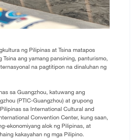
ultura ng Pilipinas at Tsina matapos
g Tsina ang yamang pansining, panturismo,
internasyonal na pagtitipon na dinaluhan ng
inas sa Guangzhou, katuwang ang
angzhou (PTIC-Guangzhou) at grupong
ilipinas sa International Cultural and
nternational Convention Center, kung saan,
g-ekonomiyang alok ng Pilipinas, at
khaing kakayahan ng mga Pilipino.