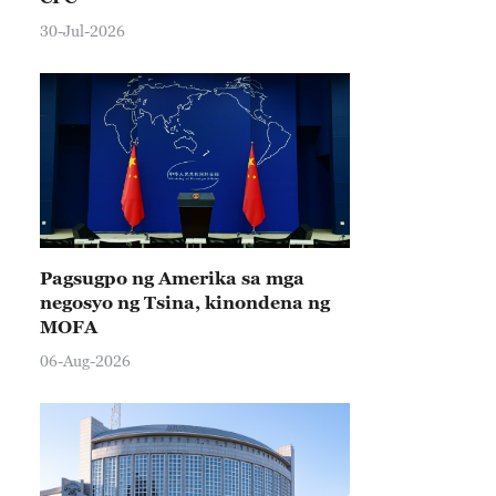
30-Jul-2026
Pagsugpo ng Amerika sa mga
negosyo ng Tsina, kinondena ng
MOFA
06-Aug-2026