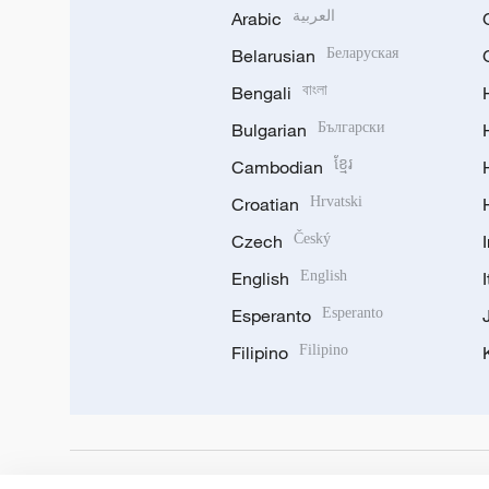
Arabic
العربية
Belarusian
Беларуская
Bengali
বাংলা
Bulgarian
Български
Cambodian
ខ្មែរ
Croatian
Hrvatski
Czech
Český
English
English
Esperanto
Esperanto
Filipino
Filipino