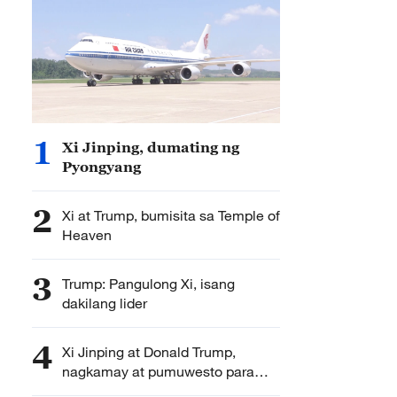
1
Xi Jinping, dumating ng
Pyongyang
2
Xi at Trump, bumisita sa Temple of
Heaven
3
Trump: Pangulong Xi, isang
dakilang lider
4
Xi Jinping at Donald Trump,
nagkamay at pumuwesto para
kunan ng larawan