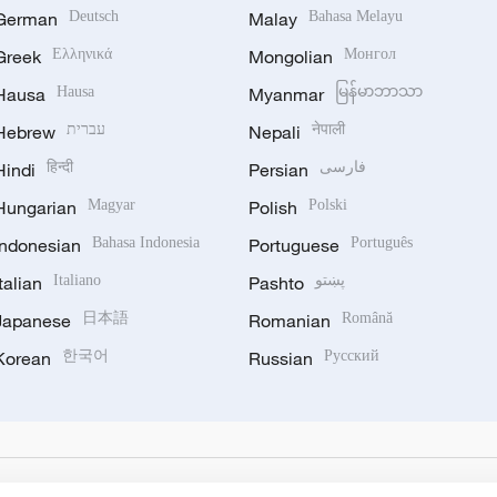
German
Deutsch
Malay
Bahasa Melayu
Greek
Ελληνικά
Mongolian
Монгол
Hausa
Hausa
Myanmar
မြန်မာဘာသာ
Hebrew
עברית
Nepali
नेपाली
Hindi
हिन्दी
Persian
فارسی
Hungarian
Magyar
Polish
Polski
Indonesian
Bahasa Indonesia
Portuguese
Português
Italian
Italiano
Pashto
پښتو
Japanese
日本語
Romanian
Română
Korean
한국어
Russian
Русский