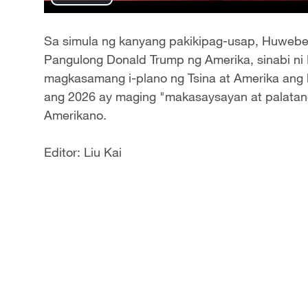
Play
Video
Sa simula ng kanyang pakikipag-usap, Huwebes
Pangulong Donald Trump ng Amerika, sinabi ni 
magkasamang i-plano ng Tsina at Amerika ang k
ang 2026 ay maging "makasaysayan at palatand
Amerikano.
Editor: Liu Kai