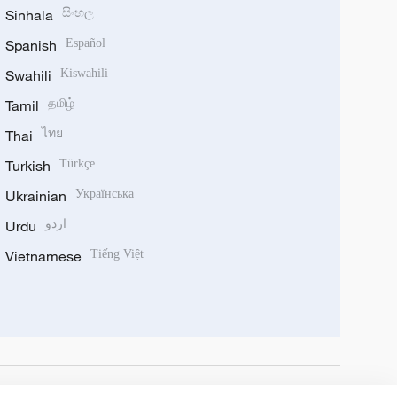
Sinhala
සිංහල
Spanish
Español
Swahili
Kiswahili
Tamil
தமிழ்
Thai
ไทย
Turkish
Türkçe
Ukrainian
Українська
Urdu
اردو
Vietnamese
Tiếng Việt