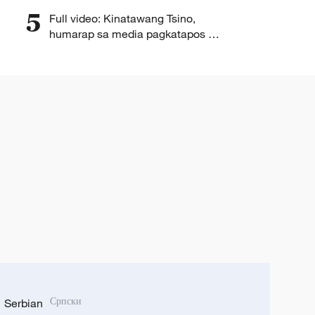
5
Full video: Kinatawang Tsino,
humarap sa media pagkatapos ng
pag-uusap kasama ng Amerika
Serbian
Српски