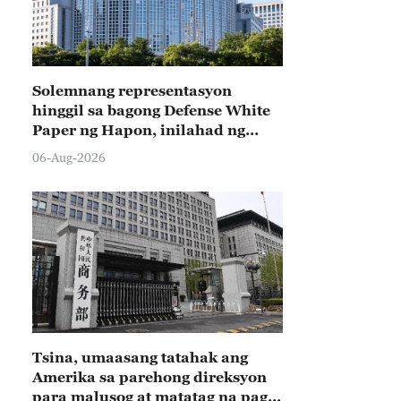
Solemnang representasyon
hinggil sa bagong Defense White
Paper ng Hapon, inilahad ng
Tsina
06-Aug-2026
Tsina, umaasang tatahak ang
Amerika sa parehong direksyon
para malusog at matatag na pag-