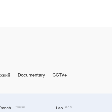
сский
Documentary
CCTV+
French
Français
Lao
ລາວ