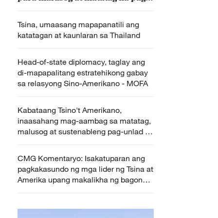
unlad ng relasyong Sino-
Amerikano
Tsina, umaasang mapapanatili ang
katatagan at kaunlaran sa Thailand
Head-of-state diplomacy, taglay ang
di-mapapalitang estratehikong gabay
sa relasyong Sino-Amerikano - MOFA
Kabataang Tsino't Amerikano,
inaasahang mag-aambag sa matatag,
malusog at sustenableng pag-unlad ng
relasyong Sino-Amerikano
CMG Komentaryo: Isakatuparan ang
pagkakasundo ng mga lider ng Tsina at
Amerika upang makalikha ng bagong
kabanata ng relasyong Sino-
Amerikano