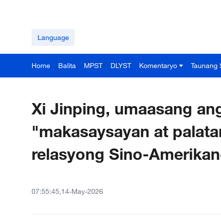
Language
Home
Balita
MPST
DLYST
Komentaryo
Taunang 
Xi Jinping, umaasang an
"makasaysayan at palata
relasyong Sino-Amerika
07:55:45,14-May-2026