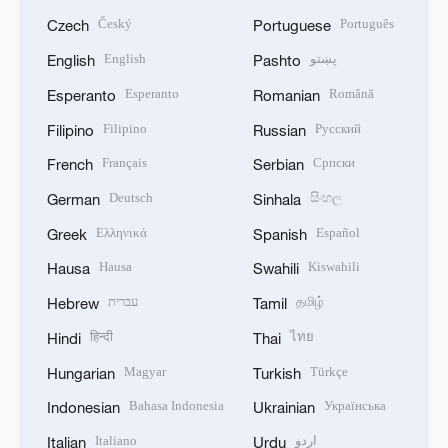
Český
Português
Czech
Portuguese
English
پښتو
English
Pashto
Esperanto
Română
Esperanto
Romanian
Filipino
Русский
Filipino
Russian
Français
Српски
French
Serbian
Deutsch
සිංහල
German
Sinhala
Ελληνικά
Español
Greek
Spanish
Hausa
Kiswahili
Hausa
Swahili
עברית
தமிழ்
Hebrew
Tamil
हिन्दी
ไทย
Hindi
Thai
Magyar
Türkçe
Hungarian
Turkish
Bahasa Indonesia
Українська
Indonesian
Ukrainian
Italiano
اردو
Italian
Urdu