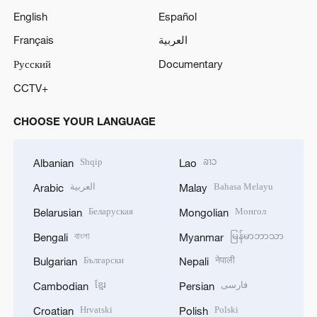
English
Español
Français
العربية
Русский
Documentary
CCTV+
CHOOSE YOUR LANGUAGE
Shqip
ລາວ
Albanian
Lao
العربية
Bahasa Melayu
Arabic
Malay
Беларуская
Монгол
Belarusian
Mongolian
বাংলা
မြန်မာဘာသာ
Bengali
Myanmar
Български
नेपाली
Bulgarian
Nepali
ខ្មែរ
فارسی
Cambodian
Persian
Hrvatski
Polski
Croatian
Polish