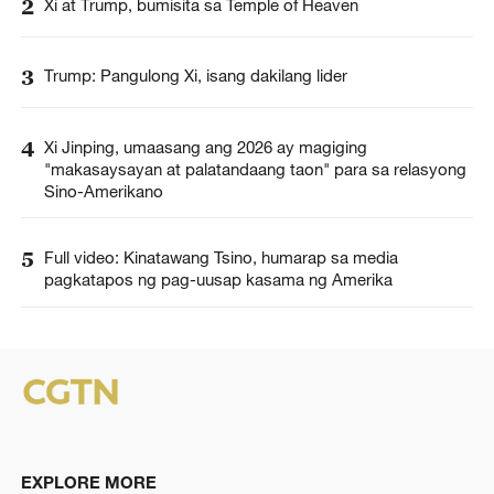
2
Xi at Trump, bumisita sa Temple of Heaven
3
Trump: Pangulong Xi, isang dakilang lider
4
Xi Jinping, umaasang ang 2026 ay magiging
"makasaysayan at palatandaang taon" para sa relasyong
Sino-Amerikano
5
Full video: Kinatawang Tsino, humarap sa media
pagkatapos ng pag-uusap kasama ng Amerika
EXPLORE MORE