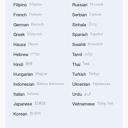
Filipino
Русский
Filipino
Russian
Français
Српски
French
Serbian
Deutsch
සිංහල
German
Sinhala
Ελληνικά
Español
Greek
Spanish
Hausa
Kiswahili
Hausa
Swahili
עברית
தமிழ்
Hebrew
Tamil
हिन्दी
ไทย
Hindi
Thai
Magyar
Türkçe
Hungarian
Turkish
Bahasa Indonesia
Українська
Indonesian
Ukrainian
Italiano
اردو
Italian
Urdu
日本語
Tiếng Việt
Japanese
Vietnamese
한국어
Korean