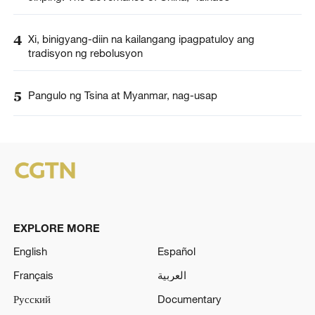
4
Xi, binigyang-diin na kailangang ipagpatuloy ang
tradisyon ng rebolusyon
5
Pangulo ng Tsina at Myanmar, nag-usap
EXPLORE MORE
English
Español
Français
العربية
Русский
Documentary