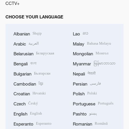
CCTV+
CHOOSE YOUR LANGUAGE
Shqip
ລາວ
Albanian
Lao
العربية
Bahasa Melayu
Arabic
Malay
Беларуская
Монгол
Belarusian
Mongolian
বাংলা
မြန်မာဘာသာ
Bengali
Myanmar
Български
नेपाली
Bulgarian
Nepali
ខ្មែរ
فارسی
Cambodian
Persian
Hrvatski
Polski
Croatian
Polish
Český
Português
Czech
Portuguese
English
پښتو
English
Pashto
Esperanto
Română
Esperanto
Romanian