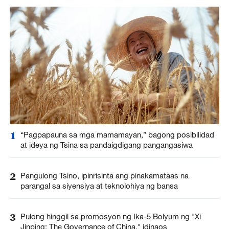
1
“Pagpapauna sa mga mamamayan,” bagong posibilidad
at ideya ng Tsina sa pandaigdigang pangangasiwa
2
Pangulong Tsino, ipinrisinta ang pinakamataas na
parangal sa siyensiya at teknolohiya ng bansa
3
Pulong hinggil sa promosyon ng Ika-5 Bolyum ng "Xi
Jinping: The Governance of China," idinaos