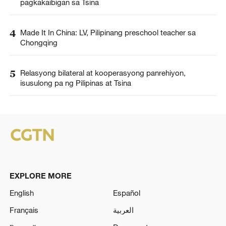
pagkakaibigan sa Tsina
4
Made It In China: LV, Pilipinang preschool teacher sa
Chongqing
5
Relasyong bilateral at kooperasyong panrehiyon,
isusulong pa ng Pilipinas at Tsina
EXPLORE MORE
English
Español
Français
العربية