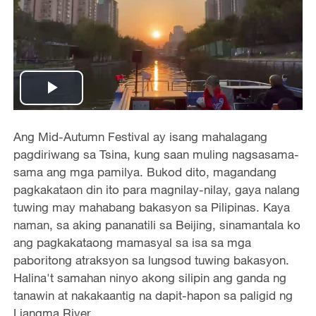
Play
Video
Ang Mid-Autumn Festival ay isang mahalagang
pagdiriwang sa Tsina, kung saan muling nagsasama-
sama ang mga pamilya. Bukod dito, magandang
pagkakataon din ito para magnilay-nilay, gaya nalang
tuwing may mahabang bakasyon sa Pilipinas. Kaya
naman, sa aking pananatili sa Beijing, sinamantala ko
ang pagkakataong mamasyal sa isa sa mga
paboritong atraksyon sa lungsod tuwing bakasyon.
Halina't samahan ninyo akong silipin ang ganda ng
tanawin at nakakaantig na dapit-hapon sa paligid ng
Liangma River.