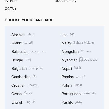
Русский
Documentary
CCTV+
CHOOSE YOUR LANGUAGE
Shqip
ລາວ
Albanian
Lao
العربية
Bahasa Melayu
Arabic
Malay
Беларуская
Монгол
Belarusian
Mongolian
বাংলা
မြန်မာဘာသာ
Bengali
Myanmar
Български
नेपाली
Bulgarian
Nepali
ខ្មែរ
فارسی
Cambodian
Persian
Hrvatski
Polski
Croatian
Polish
Český
Português
Czech
Portuguese
English
پښتو
English
Pashto