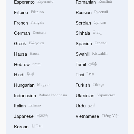
Esperanto
Română
Esperanto
Romanian
Filipino
Русский
Filipino
Russian
Français
Српски
French
Serbian
Deutsch
සිංහල
German
Sinhala
Ελληνικά
Español
Greek
Spanish
Hausa
Kiswahili
Hausa
Swahili
עברית
தமிழ்
Hebrew
Tamil
हिन्दी
ไทย
Hindi
Thai
Magyar
Türkçe
Hungarian
Turkish
Bahasa Indonesia
Українська
Indonesian
Ukrainian
Italiano
اردو
Italian
Urdu
日本語
Tiếng Việt
Japanese
Vietnamese
한국어
Korean