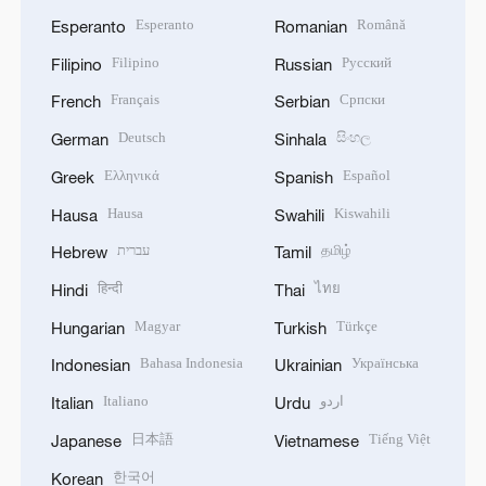
Esperanto
Română
Esperanto
Romanian
Filipino
Русский
Filipino
Russian
Français
Српски
French
Serbian
Deutsch
සිංහල
German
Sinhala
Ελληνικά
Español
Greek
Spanish
Hausa
Kiswahili
Hausa
Swahili
עברית
தமிழ்
Hebrew
Tamil
हिन्दी
ไทย
Hindi
Thai
Magyar
Türkçe
Hungarian
Turkish
Bahasa Indonesia
Українська
Indonesian
Ukrainian
Italiano
اردو
Italian
Urdu
日本語
Tiếng Việt
Japanese
Vietnamese
한국어
Korean