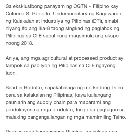
Sa eksklusibong panayam ng CGTN – Filipino kay
Ceferino S. Rodolfo, Undersecretary ng Kagawaran
ng Kalakalan at Industriya ng Pilipinas (DTI), sinabi
niyang ito ang ika-8 taong singkad ng paglahok ng
Pilipinas sa CIIE sapul nang magsimula ang ekspo
noong 2018.
Aniya, ang mga agricultural at processed product ay
tampok sa pabilyon ng Pilipinas sa CIIE ngayong
taon.
Saad ni Rodolfo, napakahalaga ng merkadong Tsino
para sa kalakalan ng Pilipinas, kaya kailangang
paunlarin ang supply chain para maparami ang
produksyon ng mga produkto, tungo sa pagtugon sa
malaking pangangailangan ng mga mamimiling Tsino.
Para sa mga kumpanyang Pilipino, mahalaga ring