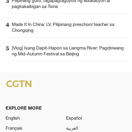
3
Pilipinang guro, tagapagtaguyod ng edukasyon at
pagkakaibigan sa Tsina
4
Made It In China: LV, Pilipinang preschool teacher sa
Chongqing
5
[Vlog] Isang Dapit-Hapon sa Liangma River: Pagdiriwang
ng Mid-Autumn Festival sa Beijing
EXPLORE MORE
English
Español
Français
العربية