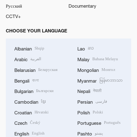
Русский
Documentary
CCTV+
CHOOSE YOUR LANGUAGE
Shqip
ລາວ
Albanian
Lao
العربية
Bahasa Melayu
Arabic
Malay
Беларуская
Монгол
Belarusian
Mongolian
বাংলা
မြန်မာဘာသာ
Bengali
Myanmar
Български
नेपाली
Bulgarian
Nepali
ខ្មែរ
فارسی
Cambodian
Persian
Hrvatski
Polski
Croatian
Polish
Český
Português
Czech
Portuguese
English
پښتو
English
Pashto