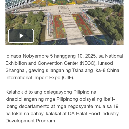
Play
Video
Idinaos Nobyembre 5 hanggang 10, 2025, sa National
Exhibition and Convention Center (NECC), lunsod
Shanghai, gawing silangan ng Tsina ang Ika-8 China
International Import Expo (CIIE).
Kalahok dito ang delegasyong Pilipino na
kinabibilangan ng mga Pilipinong opisyal ng iba’t-
ibang departamento at mga negosyante mula sa 19
na lokal na bahay-kalakal at DA Halal Food Industry
Development Program.