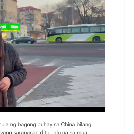
mula ng bagong buhay sa China bilang
yang karanasan dito, lalo na sa mga