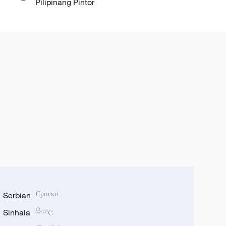
Pilipinang Pintor
Serbian
Српски
Sinhala
සිංහල