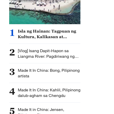
1
Isla ng Hainan: Tagpuan ng
Kultura, Kalikasan at
Teknolohiya
2
[Vlog] Isang Dapit-Hapon sa
Liangma River: Pagdiriwang ng
Mid-Autumn Festival sa Beijing
3
Made It In China: Bong, Pilipinong
artista
4
Made It In China: Kahlil, Pilipinong
dalub-agham sa Chengdu
5
Made It in China: Jensen,