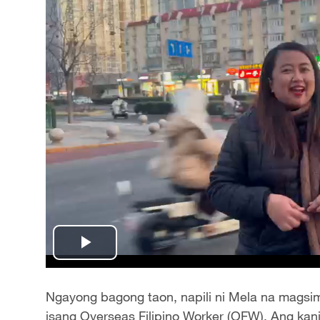
Play
Video
Ngayong bagong taon, napili ni Mela na magsi
isang Overseas Filipino Worker (OFW). Ang kani