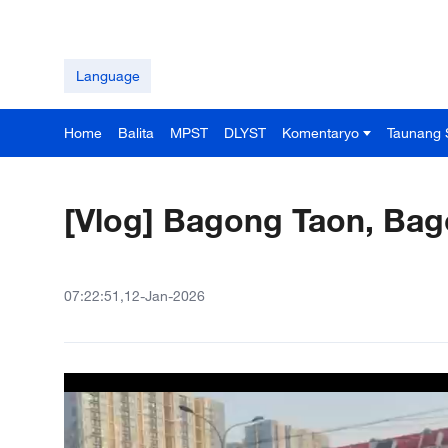
Language
Home
Balita
MPST
DLYST
Komentaryo
Taunang 
[Vlog] Bagong Taon, Ba
07:22:51,12-Jan-2026