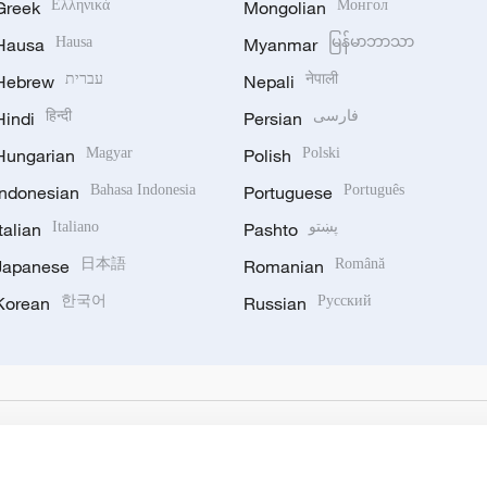
Greek
Ελληνικά
Mongolian
Монгол
Hausa
Hausa
Myanmar
မြန်မာဘာသာ
Hebrew
עברית
Nepali
नेपाली
Hindi
हिन्दी
Persian
فارسی
Hungarian
Magyar
Polish
Polski
Indonesian
Bahasa Indonesia
Portuguese
Português
Italian
Italiano
Pashto
پښتو
Japanese
日本語
Romanian
Română
Korean
한국어
Russian
Русский