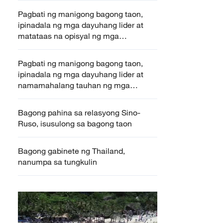
Pagbati ng manigong bagong taon,
ipinadala ng mga dayuhang lider at
matataas na opisyal ng mga
pandaigdigang organisasyon sa Tsina
Pagbati ng manigong bagong taon,
ipinadala ng mga dayuhang lider at
namamahalang tauhan ng mga
pandaigdigang organisasyon sa Tsina
Bagong pahina sa relasyong Sino-
Ruso, isusulong sa bagong taon
Bagong gabinete ng Thailand,
nanumpa sa tungkulin