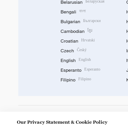
Belarusian
Беларуская
Bengali
বাংলা
Bulgarian
Български
Cambodian
ខ្មែរ
Croatian
Hrvatski
Czech
Český
English
English
Esperanto
Esperanto
Filipino
Filipino
DOWNLOAD OUR APP
Our Privacy Statement & Cookie Policy