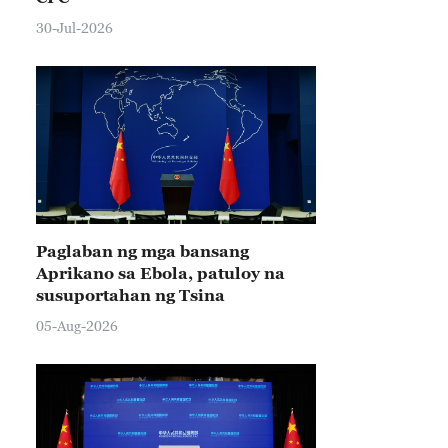
30-Jul-2026
Paglaban ng mga bansang
Aprikano sa Ebola, patuloy na
susuportahan ng Tsina
05-Aug-2026