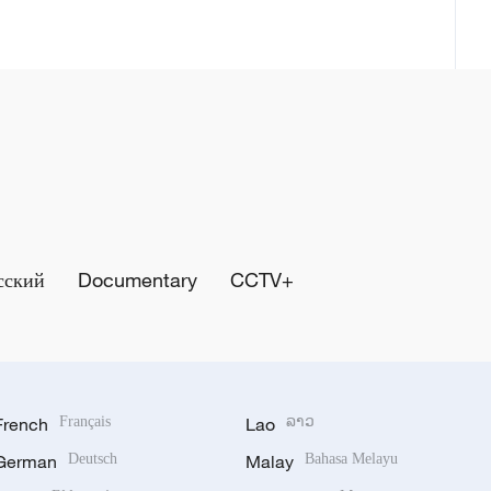
сский
Documentary
CCTV+
French
Français
Lao
ລາວ
German
Deutsch
Malay
Bahasa Melayu