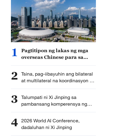
1
Pagtitipon ng lakas ng mga
overseas Chinese para sa
malakas na bansa at pag-
ahon ng nasyon,
2
Tsina, pag-iibayuhin ang bilateral
ipinanawagan ni Xi Jinping
at multilateral na koordinasyon sa
Brazil – Xi Jinping
3
Talumpati ni Xi Jinping sa
pambansang komperensya ng
siyensiya’t teknolohiya, inilathala
4
2026 World AI Conference,
dadaluhan ni Xi Jinping