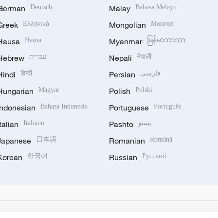
German
Deutsch
Malay
Bahasa Melayu
Greek
Ελληνικά
Mongolian
Монгол
Hausa
Hausa
Myanmar
မြန်မာဘာသာ
Hebrew
עברית
Nepali
नेपाली
Hindi
हिन्दी
Persian
فارسی
Hungarian
Magyar
Polish
Polski
Indonesian
Bahasa Indonesia
Portuguese
Português
Italian
Italiano
Pashto
پښتو
Japanese
日本語
Romanian
Română
Korean
한국어
Russian
Русский