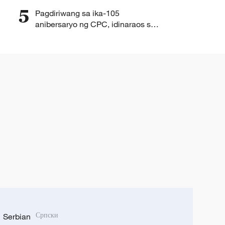
5
Pagdiriwang sa ika-105
anibersaryo ng CPC, idinaraos sa
Beijing
Serbian
Српски