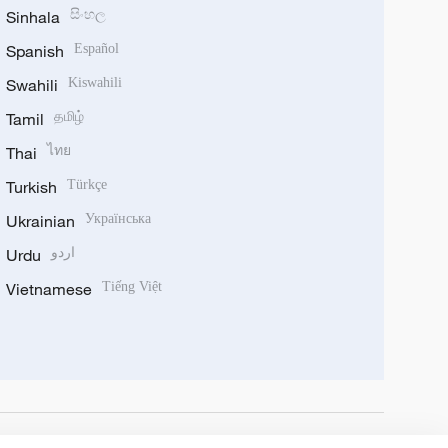
Sinhala
සිංහල
Spanish
Español
Swahili
Kiswahili
Tamil
தமிழ்
Thai
ไทย
Turkish
Türkçe
Ukrainian
Українська
Urdu
اردو
Vietnamese
Tiếng Việt