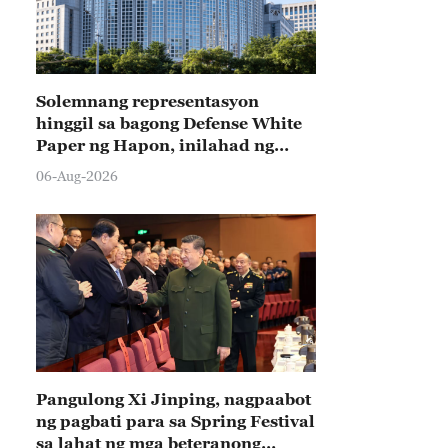
Solemnang representasyon
hinggil sa bagong Defense White
Paper ng Hapon, inilahad ng
Tsina
06-Aug-2026
Pangulong Xi Jinping, nagpaabot
ng pagbati para sa Spring Festival
sa lahat ng mga beteranong