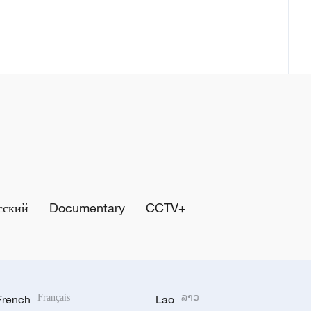
сский
Documentary
CCTV+
French
Français
Lao
ລາວ