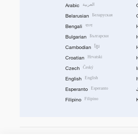
Arabic
العربية
Belarusian
Беларуская
Bengali
বাংলা
Bulgarian
Български
Cambodian
ខ្មែរ
Croatian
Hrvatski
Czech
Český
English
English
Esperanto
Esperanto
Filipino
Filipino