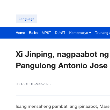
Language
Home
Balita
MPST
DLYST
Komentaryo
Taunang 
Xi Jinping, nagpaabot ng
Pangulong Antonio Jose 
03:48:10,10-Mar-2026
Isang mensaheng pambati ang ipinaabot, Marso 