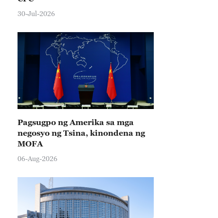
30-Jul-2026
Pagsugpo ng Amerika sa mga
negosyo ng Tsina, kinondena ng
MOFA
06-Aug-2026