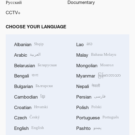
Русский
Documentary
CCTV+
CHOOSE YOUR LANGUAGE
Shqip
ລາວ
Albanian
Lao
العربية
Bahasa Melayu
Arabic
Malay
Беларуская
Монгол
Belarusian
Mongolian
বাংলা
မြန်မာဘာသာ
Bengali
Myanmar
Български
नेपाली
Bulgarian
Nepali
ខ្មែរ
فارسی
Cambodian
Persian
Hrvatski
Polski
Croatian
Polish
Český
Português
Czech
Portuguese
English
پښتو
English
Pashto