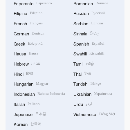
Esperanto
Română
Esperanto
Romanian
Filipino
Русский
Filipino
Russian
Français
Српски
French
Serbian
Deutsch
සිංහල
German
Sinhala
Ελληνικά
Español
Greek
Spanish
Hausa
Kiswahili
Hausa
Swahili
עברית
தமிழ்
Hebrew
Tamil
हिन्दी
ไทย
Hindi
Thai
Magyar
Türkçe
Hungarian
Turkish
Bahasa Indonesia
Українська
Indonesian
Ukrainian
Italiano
اردو
Italian
Urdu
日本語
Tiếng Việt
Japanese
Vietnamese
한국어
Korean