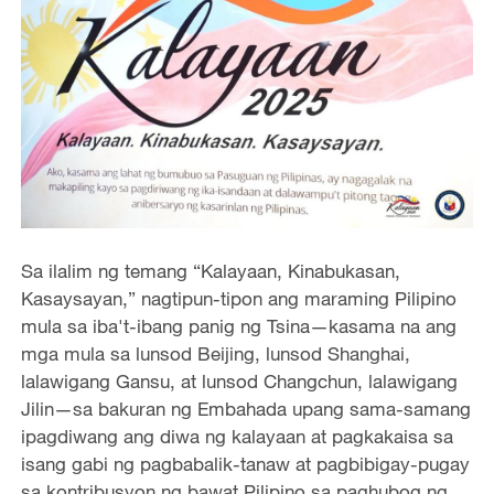
Sa ilalim ng temang “Kalayaan, Kinabukasan,
Kasaysayan,” nagtipun-tipon ang maraming Pilipino
mula sa iba't-ibang panig ng Tsina—kasama na ang
mga mula sa lunsod Beijing, lunsod Shanghai,
lalawigang Gansu, at lunsod Changchun, lalawigang
Jilin—sa bakuran ng Embahada upang sama-samang
ipagdiwang ang diwa ng kalayaan at pagkakaisa sa
isang gabi ng pagbabalik-tanaw at pagbibigay-pugay
sa kontribusyon ng bawat Pilipino sa paghubog ng