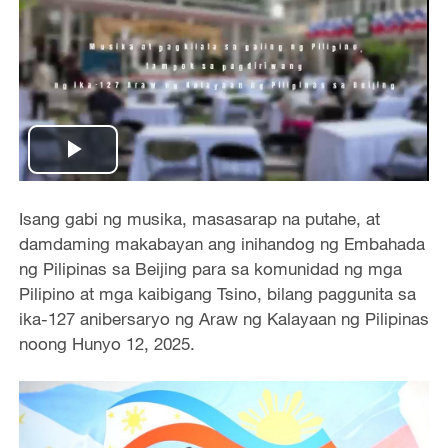
Play
Video
Isang gabi ng musika, masasarap na putahe, at
damdaming makabayan ang inihandog ng Embahada
ng Pilipinas sa Beijing para sa komunidad ng mga
Pilipino at mga kaibigang Tsino, bilang paggunita sa
ika-127 anibersaryo ng Araw ng Kalayaan ng Pilipinas
noong Hunyo 12, 2025.