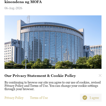
kinondena ng MOFA
06-Aug-2026
Solemnang representasyon hinggil sa bagong
Our Privacy Statement & Cookie Policy
Defense White Paper ng Hapon, inilahad ng Tsina
By continuing to browse our site you agree to our use of cookies, revised
Privacy Policy and Terms of Use. You can change your cookie settings
06-Aug-2026
through your browser.
Privacy Policy
Terms of Use
I agree