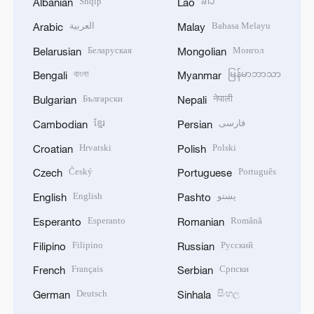
Shqip
ລາວ
Albanian
Lao
العربية
Bahasa Melayu
Arabic
Malay
Беларуская
Монгол
Belarusian
Mongolian
বাংলা
မြန်မာဘာသာ
Bengali
Myanmar
Български
नेपाली
Bulgarian
Nepali
ខ្មែរ
فارسی
Cambodian
Persian
Hrvatski
Polski
Croatian
Polish
Český
Português
Czech
Portuguese
English
پښتو
English
Pashto
Esperanto
Română
Esperanto
Romanian
Filipino
Русский
Filipino
Russian
Français
Српски
French
Serbian
Deutsch
සිංහල
German
Sinhala