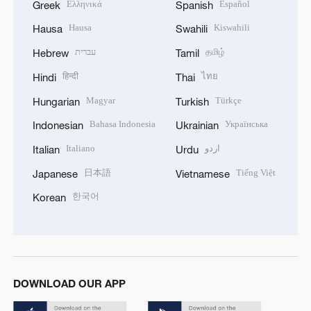
Ελληνικά
Español
Greek
Spanish
Hausa
Kiswahili
Hausa
Swahili
עברית
தமிழ்
Hebrew
Tamil
हिन्दी
ไทย
Hindi
Thai
Magyar
Türkçe
Hungarian
Turkish
Bahasa Indonesia
Українська
Indonesian
Ukrainian
Italiano
اردو
Italian
Urdu
日本語
Tiếng Việt
Japanese
Vietnamese
한국어
Korean
DOWNLOAD OUR APP