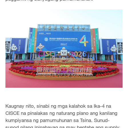
Kaugnay nito, sinabi ng mga kalahok sa Ika-4 na
CISCE na pinalakas ng naturang plano ang kanilang
kumpiyansa ng pamumuhunan sa Tsina. Sunud-
sunod nilang ipinahayag na may bentahe ang supply