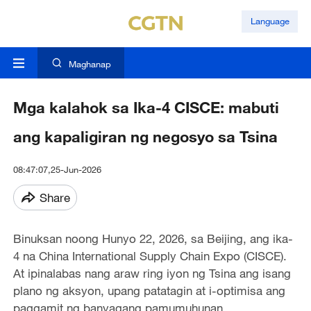
Language
Maghanap
Mga kalahok sa Ika-4 CISCE: mabuti
ang kapaligiran ng negosyo sa Tsina
08:47:07,25-Jun-2026
Share
Binuksan noong Hunyo 22, 2026, sa Beijing, ang ika-
4 na China International Supply Chain Expo (CISCE).
At ipinalabas nang araw ring iyon ng Tsina ang isang
plano ng aksyon, upang patatagin at i-optimisa ang
paggamit ng banyagang pamumuhunan.