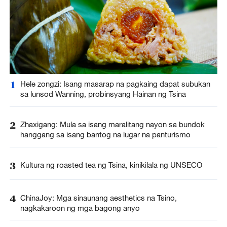
1
Hele zongzi: Isang masarap na pagkaing dapat subukan
sa lunsod Wanning, probinsyang Hainan ng Tsina
2
Zhaxigang: Mula sa isang maralitang nayon sa bundok
hanggang sa isang bantog na lugar na panturismo
3
Kultura ng roasted tea ng Tsina, kinikilala ng UNSECO
4
ChinaJoy: Mga sinaunang aesthetics na Tsino,
nagkakaroon ng mga bagong anyo