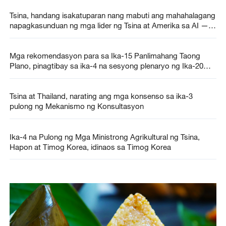
Tsina, handang isakatuparan nang mabuti ang mahahalagang
napagkasunduan ng mga lider ng Tsina at Amerika sa AI —
MOFA
Mga rekomendasyon para sa Ika-15 Panlimahang Taong
Plano, pinagtibay sa ika-4 na sesyong plenaryo ng Ika-20
Komite Sentral ng CPC
Tsina at Thailand, narating ang mga konsenso sa ika-3
pulong ng Mekanismo ng Konsultasyon
Ika-4 na Pulong ng Mga Ministrong Agrikultural ng Tsina,
Hapon at Timog Korea, idinaos sa Timog Korea