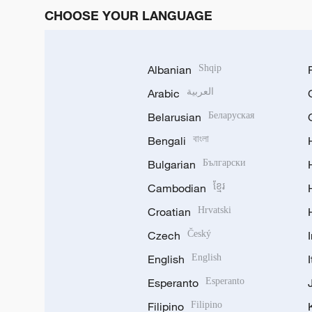
CHOOSE YOUR LANGUAGE
Albanian
Shqip
Arabic
العربية
Belarusian
Беларуская
Bengali
বাংলা
Bulgarian
Български
Cambodian
ខ្មែរ
Croatian
Hrvatski
Czech
Český
English
English
Esperanto
Esperanto
Filipino
Filipino