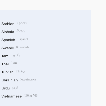
Serbian
Српски
Sinhala
සිංහල
Spanish
Español
Swahili
Kiswahili
Tamil
தமிழ்
Thai
ไทย
Turkish
Türkçe
Ukrainian
Українська
Urdu
اردو
Vietnamese
Tiếng Việt