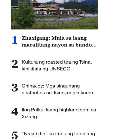
1
Zhaxigang: Mula sa isang
maralitang nayon sa bundok
hanggang sa isang bantog na
lugar na panturismo
2
Kultura ng roasted tea ng Tsina,
kinikilala ng UNSECO
3
ChinaJoy: Mga sinaunang
aesthetics na Tsino, nagkakaroon
ng mga bagong anyo
4
Ilog Pelku: Isang highland gem sa
Xizang
5
“Nakabitin” sa itaas ng talon ang