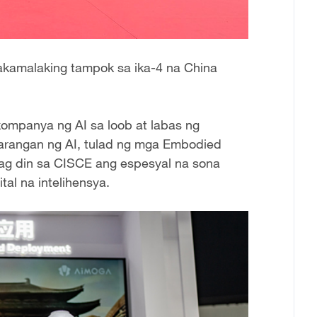
pinakamalaking tampok sa ika-4 na China
ompanya ng AI sa loob at labas ng
larangan ng AI, tulad ng mga Embodied
ag din sa CISCE ang espesyal na sona
tal na intelihensya.