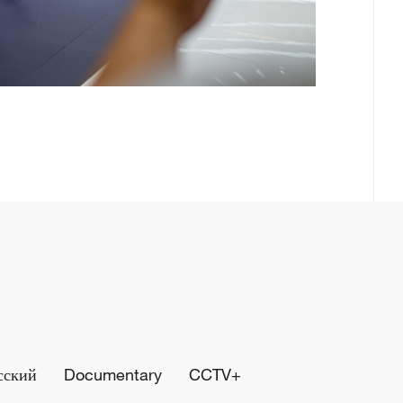
сский
Documentary
CCTV+