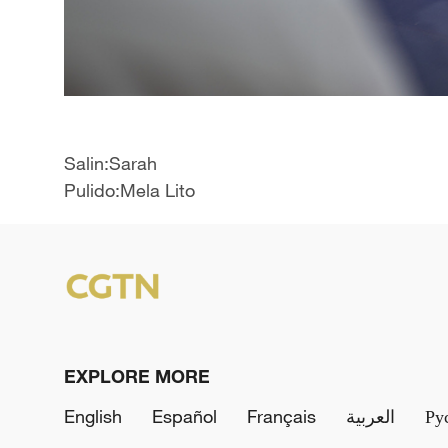
Salin:Sarah
Pulido:Mela Lito
EXPLORE MORE
English
Español
Français
العربية
Ру