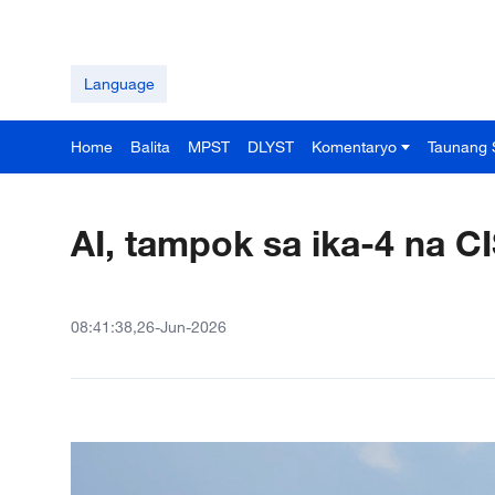
Language
Home
Balita
MPST
DLYST
Komentaryo
Taunang 
AI, tampok sa ika-4 na C
08:41:38,26-Jun-2026