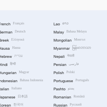
French
Français
Lao
ລາວ
German
Deutsch
Malay
Bahasa Melayu
Greek
Ελληνικά
Mongolian
Монгол
Hausa
Hausa
Myanmar
မြန်မာဘာသာ
Hebrew
עברית
Nepali
नेपाली
Hindi
हिन्दी
Persian
فارسی
Hungarian
Magyar
Polish
Polski
Indonesian
Bahasa Indonesia
Portuguese
Português
Italian
Italiano
Pashto
پښتو
Japanese
日本語
Romanian
Română
Korean
한국어
Russian
Русский