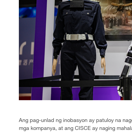
Ang pag-unlad ng inobasyon ay patuloy na nagd
mga kompanya, at ang CISCE ay naging mahal