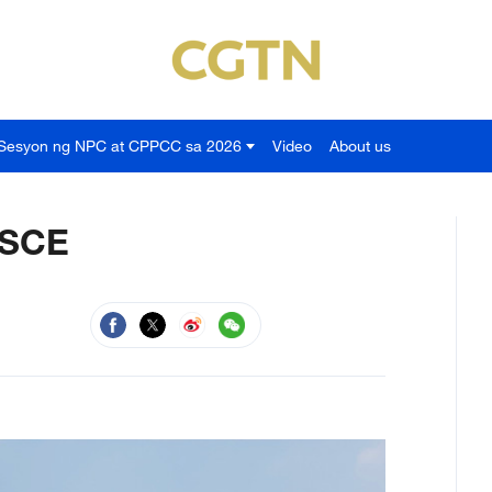
Sesyon ng NPC at CPPCC sa 2026
Video
About us
ISCE