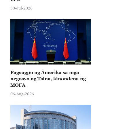
30-Jul-2026
Pagsugpo ng Amerika sa mga
negosyo ng Tsina, kinondena ng
MOFA
06-Aug-2026