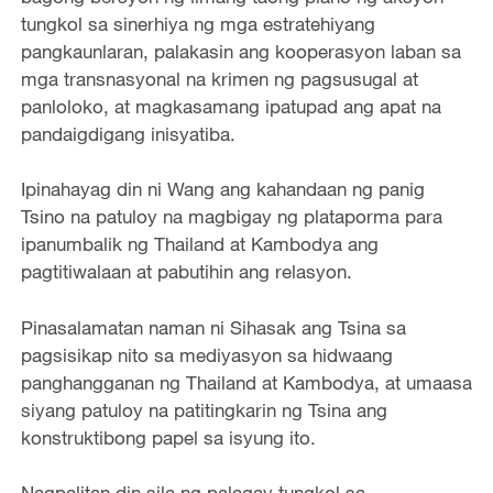
tungkol sa sinerhiya ng mga estratehiyang
pangkaunlaran, palakasin ang kooperasyon laban sa
mga transnasyonal na krimen ng pagsusugal at
panloloko, at magkasamang ipatupad ang apat na
pandaigdigang inisyatiba.
Ipinahayag din ni Wang ang kahandaan ng panig
Tsino na patuloy na magbigay ng plataporma para
ipanumbalik ng Thailand at Kambodya ang
pagtitiwalaan at pabutihin ang relasyon.
Pinasalamatan naman ni Sihasak ang Tsina sa
pagsisikap nito sa mediyasyon sa hidwaang
panghangganan ng Thailand at Kambodya, at umaasa
siyang patuloy na patitingkarin ng Tsina ang
konstruktibong papel sa isyung ito.
Nagpalitan din sila ng palagay tungkol sa