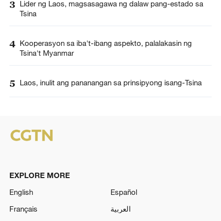
3
Lider ng Laos, magsasagawa ng dalaw pang-estado sa
Tsina
4
Kooperasyon sa iba't-ibang aspekto, palalakasin ng
Tsina't Myanmar
5
Laos, inulit ang pananangan sa prinsipyong isang-Tsina
EXPLORE MORE
English
Español
Français
العربية