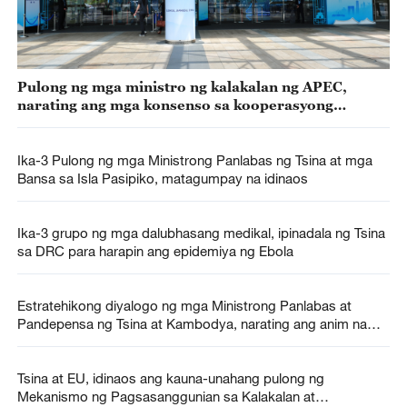
Pulong ng mga ministro ng kalakalan ng APEC,
narating ang mga konsenso sa kooperasyong
pangkabuhayan at pangkalakalan
Ika-3 Pulong ng mga Ministrong Panlabas ng Tsina at mga
Bansa sa Isla Pasipiko, matagumpay na idinaos
Ika-3 grupo ng mga dalubhasang medikal, ipinadala ng Tsina
sa DRC para harapin ang epidemiya ng Ebola
Estratehikong diyalogo ng mga Ministrong Panlabas at
Pandepensa ng Tsina at Kambodya, narating ang anim na
konsenso
Tsina at EU, idinaos ang kauna-unahang pulong ng
Mekanismo ng Pagsasanggunian sa Kalakalan at