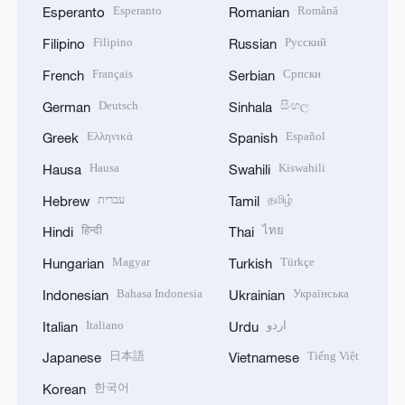
Esperanto
Română
Esperanto
Romanian
Filipino
Русский
Filipino
Russian
Français
Српски
French
Serbian
Deutsch
සිංහල
German
Sinhala
Ελληνικά
Español
Greek
Spanish
Hausa
Kiswahili
Hausa
Swahili
עברית
தமிழ்
Hebrew
Tamil
हिन्दी
ไทย
Hindi
Thai
Magyar
Türkçe
Hungarian
Turkish
Bahasa Indonesia
Українська
Indonesian
Ukrainian
Italiano
اردو
Italian
Urdu
日本語
Tiếng Việt
Japanese
Vietnamese
한국어
Korean