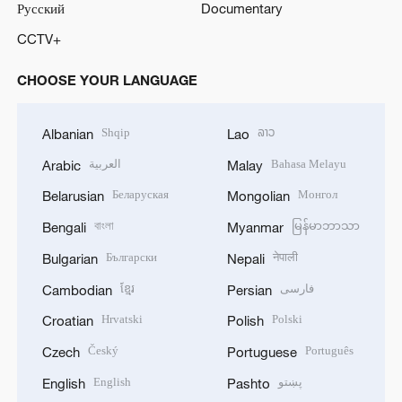
Русский
Documentary
CCTV+
CHOOSE YOUR LANGUAGE
Shqip
ລາວ
Albanian
Lao
العربية
Bahasa Melayu
Arabic
Malay
Беларуская
Монгол
Belarusian
Mongolian
বাংলা
မြန်မာဘာသာ
Bengali
Myanmar
Български
नेपाली
Bulgarian
Nepali
ខ្មែរ
فارسی
Cambodian
Persian
Hrvatski
Polski
Croatian
Polish
Český
Português
Czech
Portuguese
English
پښتو
English
Pashto