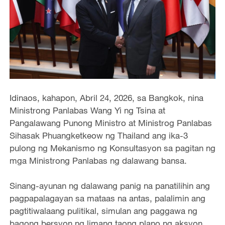
Idinaos, kahapon, Abril 24, 2026, sa Bangkok, nina
Ministrong Panlabas Wang Yi ng Tsina at
Pangalawang Punong Ministro at Ministrog Panlabas
Sihasak Phuangketkeow ng Thailand ang ika-3
pulong ng Mekanismo ng Konsultasyon sa pagitan ng
mga Ministrong Panlabas ng dalawang bansa.
Sinang-ayunan ng dalawang panig na panatilihin ang
pagpapalagayan sa mataas na antas, palalimin ang
pagtitiwalaang pulitikal, simulan ang paggawa ng
bagong bersyon ng limang taong plano ng aksyon