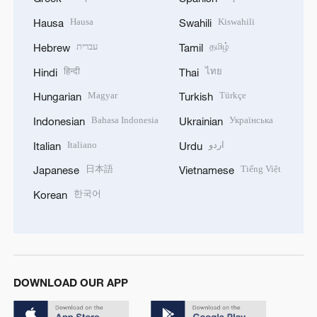
Hausa
Kiswahili
Hausa
Swahili
עברית
தமிழ்
Hebrew
Tamil
हिन्दी
ไทย
Hindi
Thai
Magyar
Türkçe
Hungarian
Turkish
Bahasa Indonesia
Українська
Indonesian
Ukrainian
Italiano
اردو
Italian
Urdu
日本語
Tiếng Việt
Japanese
Vietnamese
한국어
Korean
DOWNLOAD OUR APP