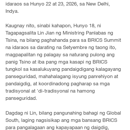
idaraos sa Hunyo 22 at 23, 2026, sa New Delhi,
Indya.
Kaugnay nito, sinabi kahapon, Hunyo 18, ni
Tagapagsalita Lin Jian ng Ministring Panlabas ng
Tsina, na bilang paghahanda para sa BRICS Summit
na idaraos sa darating na Setyembre ng taong ito,
magpapalitan ng palagay sa naturang pulong ang
panig Tsino at iba pang mga kasapi ng BRICS
tungkol sa kasalukuyang pandaigdigang kalagayang
panseguridad, mahahalagang isyung panrehiyon at
pandaigdig, at koordinadong pagharap sa mga
tradisyonal at 'di-tradisyonal na hamong
panseguridad.
Dagdag ni Lin, bilang pangunahing bahagi ng Global
South, laging nagsisikap ang mga bansang BRICS
para pangalagaan ang kapayapaan ng daigdig,