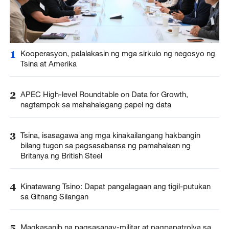
1
Kooperasyon, palalakasin ng mga sirkulo ng negosyo ng
Tsina at Amerika
2
APEC High-level Roundtable on Data for Growth,
nagtampok sa mahahalagang papel ng data
3
Tsina, isasagawa ang mga kinakailangang hakbangin
bilang tugon sa pagsasabansa ng pamahalaan ng
Britanya ng British Steel
4
Kinatawang Tsino: Dapat pangalagaan ang tigil-putukan
sa Gitnang Silangan
5
Magkasanib na pagsasanay-militar at pagpapatrolya sa