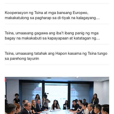
Kooperasyon ng Tsina at mga bansang Europeo,
makakatulong sa pagharap sa di-tiyak na kalagayang
pandaigdig – sarbey ng CGTN
Tsina, umaasang gagawa ang iba’t ibang panig ng mga
bagay na makakabuti sa kapayapaan at katatagan ng
Gitnang Silangan —— MOFA
Tsina, umaasang tatahak ang Hapon kasama ng Tsina tungo
sa parehong layunin