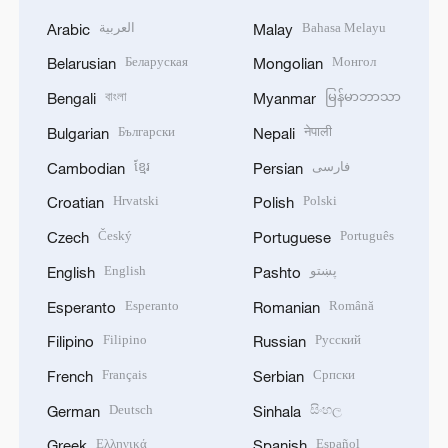
العربية
Bahasa Melayu
Arabic
Malay
Беларуская
Монгол
Belarusian
Mongolian
বাংলা
မြန်မာဘာသာ
Bengali
Myanmar
Български
नेपाली
Bulgarian
Nepali
ខ្មែរ
فارسی
Cambodian
Persian
Hrvatski
Polski
Croatian
Polish
Český
Português
Czech
Portuguese
English
پښتو
English
Pashto
Esperanto
Română
Esperanto
Romanian
Filipino
Русский
Filipino
Russian
Français
Српски
French
Serbian
Deutsch
සිංහල
German
Sinhala
Ελληνικά
Español
Greek
Spanish