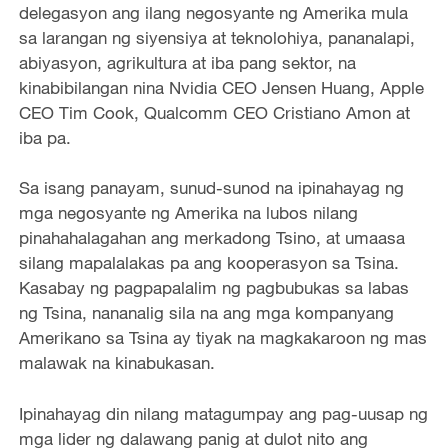
delegasyon ang ilang negosyante ng Amerika mula
sa larangan ng siyensiya at teknolohiya, pananalapi,
abiyasyon, agrikultura at iba pang sektor, na
kinabibilangan nina Nvidia CEO Jensen Huang, Apple
CEO Tim Cook, Qualcomm CEO Cristiano Amon at
iba pa.
Sa isang panayam, sunud-sunod na ipinahayag ng
mga negosyante ng Amerika na lubos nilang
pinahahalagahan ang merkadong Tsino, at umaasa
silang mapalalakas pa ang kooperasyon sa Tsina.
Kasabay ng pagpapalalim ng pagbubukas sa labas
ng Tsina, nananalig sila na ang mga kompanyang
Amerikano sa Tsina ay tiyak na magkakaroon ng mas
malawak na kinabukasan.
Ipinahayag din nilang matagumpay ang pag-uusap ng
mga lider ng dalawang panig at dulot nito ang