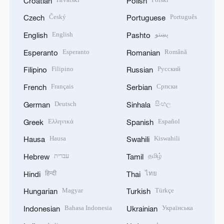
Croatian
Polish
Český
Português
Czech
Portuguese
English
پښتو
English
Pashto
Esperanto
Română
Esperanto
Romanian
Filipino
Русский
Filipino
Russian
Français
Српски
French
Serbian
Deutsch
සිංහල
German
Sinhala
Ελληνικά
Español
Greek
Spanish
Hausa
Kiswahili
Hausa
Swahili
עברית
தமிழ்
Hebrew
Tamil
हिन्दी
ไทย
Hindi
Thai
Magyar
Türkçe
Hungarian
Turkish
Bahasa Indonesia
Українська
Indonesian
Ukrainian