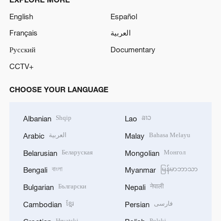
English
Español
Français
العربية
Русский
Documentary
CCTV+
CHOOSE YOUR LANGUAGE
Shqip
ລາວ
Albanian
Lao
العربية
Bahasa Melayu
Arabic
Malay
Беларуская
Монгол
Belarusian
Mongolian
বাংলা
မြန်မာဘာသာ
Bengali
Myanmar
Български
नेपाली
Bulgarian
Nepali
ខ្មែរ
فارسی
Cambodian
Persian
Hrvatski
Polski