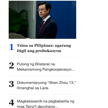
1
Tsina sa Pilipinas: agarang
itigil ang probokasyon
2
Pulong ng Bilateral na
Mekanismong Pangkooperasyon
ng Tsina at Singapore, gaganapin
3
Dokumentaryong “Shen Zhou 13,”
itinanghal sa Laos
4
Magkakasanib na pagbabalita ng
mga Tsino’t dayuhang