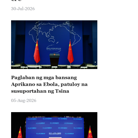
30-Jul-2026
Paglaban ng mga bansang
Aprikano sa Ebola, patuloy na
susuportahan ng Tsina
05-Aug-2026