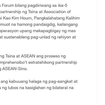
 Forum bilang pagdiriwang sa ika-5
artnership ng Tsina at Association of
ni Kao Kim Hourn, Pangkalahatang Kalihim
imuot na hamong pandaigdig, kailangang
kooperasyon upang makapagbigay ng mas
t sustenableng pag-unlad ng rehiyon at
 ng Tsina at ASEAN ang proseso ng
mprehensibo’t estratehikong partnership
ng ASEAN-Sino.
 ang kabuuang halaga ng pag-aangkat at
ng lubos na kasiglahan ng bilateral na