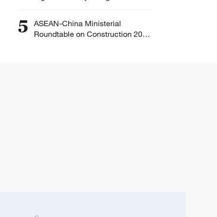
mamamahayag sa Hainan,
mabunga
5
ASEAN-China Ministerial
Roundtable on Construction 2025,
ginanap