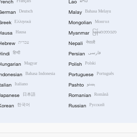
French
Français
Lao
ລາວ
German
Deutsch
Malay
Bahasa Melayu
Greek
Ελληνικά
Mongolian
Монгол
Hausa
Hausa
Myanmar
မြန်မာဘာသာ
Hebrew
עברית
Nepali
नेपाली
Hindi
हिन्दी
Persian
فارسی
Hungarian
Magyar
Polish
Polski
Indonesian
Bahasa Indonesia
Portuguese
Português
Italian
Italiano
Pashto
پښتو
Japanese
日本語
Romanian
Română
Korean
한국어
Russian
Русский