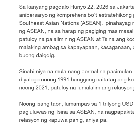
Sa kanyang pagdalo Hunyo 22, 2026 sa Jakarta
anibersaryo ng komprehensibo’t estratehikong p
Southeast Asian Nations (ASEAN), ipinahayag 
ng ASEAN, na sa harap ng pagiging mas masal
patuloy na palalimin ng ASEAN at Tsina ang 
malaking ambag sa kapayapaan, kasaganaan, a
buong daigdig.
Sinabi niya na mula nang pormal na pasimulan
diyalogo noong 1991 hanggang naitatag ang ko
noong 2021, patuloy na lumalalim ang relasyo
Noong isang taon, lumampas sa 1 trilyong USD
pagluluwas ng Tsina sa ASEAN, na nagpapakita 
relasyon ng kapuwa panig, aniya pa.