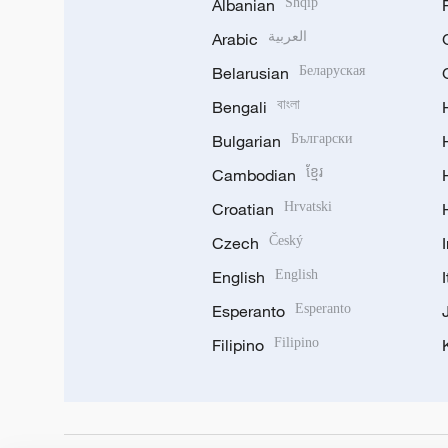
Albanian
Shqip
Arabic
العربية
Belarusian
Беларуская
Bengali
বাংলা
Bulgarian
Български
Cambodian
ខ្មែរ
Croatian
Hrvatski
Czech
Český
English
English
Esperanto
Esperanto
Filipino
Filipino