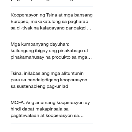
panseguridad
Kooperasyon ng Tsina at mga bansang
Europeo, makakatulong sa pagharap
sa di-tiyak na kalagayang pandaigdig –
sarbey ng CGTN
Mga kumpanyang dayuhan:
kailangang ibigay ang pinakabago at
pinakamahusay na produkto sa mga
mamimiling Tsino
Tsina, inilabas ang mga alituntunin
para sa pandaigdigang kooperasyon
sa sustenableng pag-unlad
MOFA: Ang anumang kooperasyon ay
hindi dapat makapinsala sa
pagtitiwalaan at kooperasyon sa
pagitan ng mga bansa sa rehiyong ito