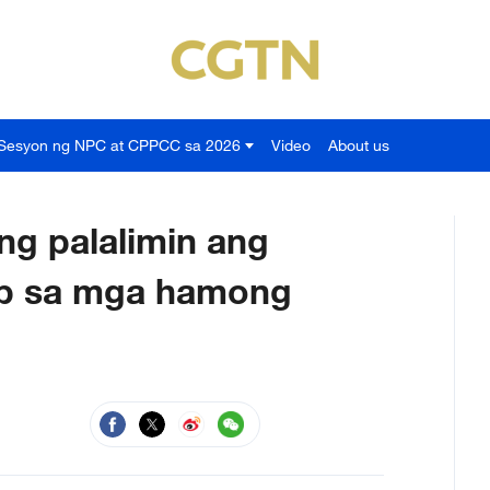
Sesyon ng NPC at CPPCC sa 2026
Video
About us
ng palalimin ang
ap sa mga hamong