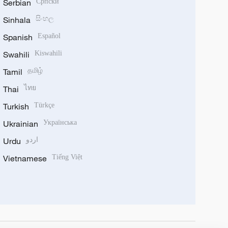
Serbian
Српски
Sinhala
සිංහල
Spanish
Español
Swahili
Kiswahili
Tamil
தமிழ்
Thai
ไทย
Turkish
Türkçe
Ukrainian
Українська
Urdu
اردو
Vietnamese
Tiếng Việt