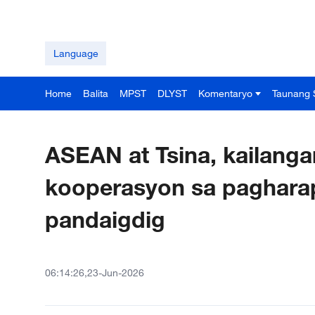
Language
Home
Balita
MPST
DLYST
Komentaryo
Taunang 
ASEAN at Tsina, kailanga
kooperasyon sa paghar
pandaigdig
06:14:26,23-Jun-2026