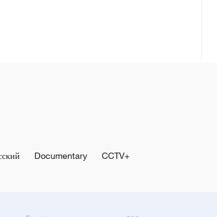
сский
Documentary
CCTV+