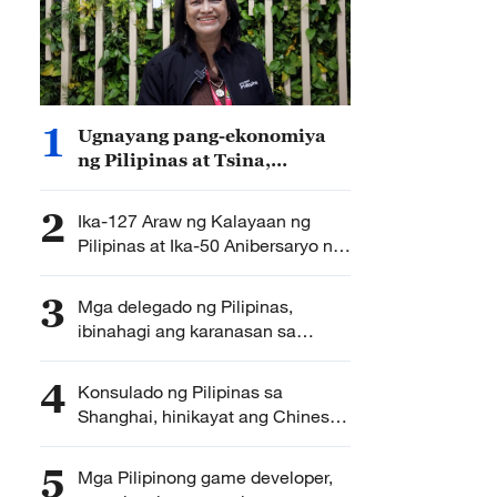
1
Ugnayang pang-ekonomiya
ng Pilipinas at Tsina,
napapalalim ng FHC
2
Ika-127 Araw ng Kalayaan ng
Pilipinas at Ika-50 Anibersaryo ng
Ugnayang Pilipino-Sino,
ipinagdiwang sa Beijing:
3
Mga delegado ng Pilipinas,
pagkakaibigan, tampok
ibinahagi ang karanasan sa
pakikilahok sa ChinaJoy 2026
4
Konsulado ng Pilipinas sa
Shanghai, hinikayat ang Chinese
game publishers na lumahok sa
Games Development Summit sa
5
Mga Pilipinong game developer,
Pilipinas