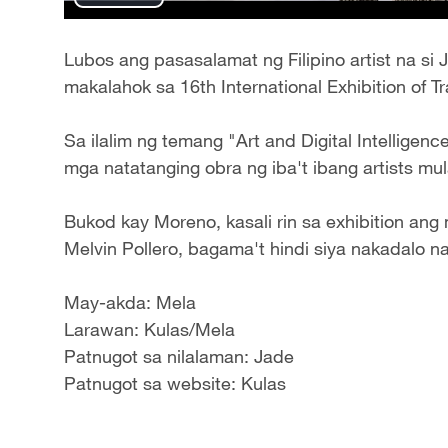
Play
Video
Lubos ang pasasalamat ng Filipino artist na s
makalahok sa 16th International Exhibition of Tr
Sa ilalim ng temang "Art and Digital Intelligenc
mga natatanging obra ng iba't ibang artists mu
Bukod kay Moreno, kasali rin sa exhibition ang m
Melvin Pollero, bagama't hindi siya nakadalo n
May-akda: Mela
Larawan: Kulas/Mela
Patnugot sa nilalaman: Jade
Patnugot sa website: Kulas