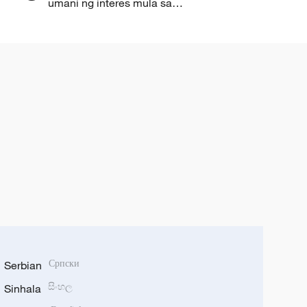
umani ng interes mula sa
international firms sa ChinaJoy
2026
Serbian
Српски
Sinhala
සිංහල