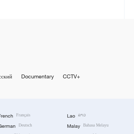
сский
Documentary
CCTV+
French
Français
Lao
ລາວ
German
Deutsch
Malay
Bahasa Melayu