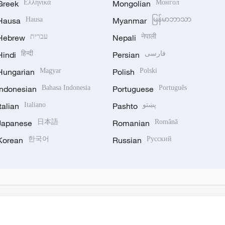
Greek
Ελληνικά
Mongolian
Монгол
Hausa
Hausa
Myanmar
မြန်မာဘာသာ
Hebrew
עברית
Nepali
नेपाली
Hindi
हिन्दी
Persian
فارسی
Hungarian
Magyar
Polish
Polski
Indonesian
Bahasa Indonesia
Portuguese
Português
Italian
Italiano
Pashto
پښتو
Japanese
日本語
Romanian
Română
Korean
한국어
Russian
Русский