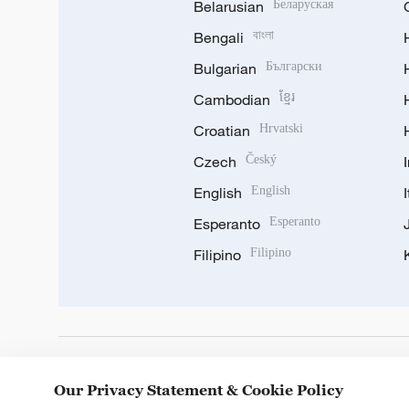
Belarusian
Беларуская
Bengali
বাংলা
Bulgarian
Български
Cambodian
ខ្មែរ
Croatian
Hrvatski
Czech
Český
English
English
Esperanto
Esperanto
Filipino
Filipino
DOWNLOAD OUR APP
Our Privacy Statement & Cookie Policy