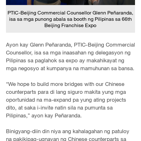
PTIC-Beijing Commercial Counsellor Glenn Peñaranda,
isa sa mga punong abala sa booth ng Pilipinas sa 66th
Beijing Franchise Expo
Ayon kay Glenn Peñaranda, PTIC-Beijing Commercial
Counsellor, isa sa mga inaasahan ng delegasyon ng
Pilipinas sa paglahok sa expo ay makahikayat ng
mga negosyo at kumpanya na mamuhunan sa bansa.
“We hope to build more bridges with our Chinese
counterparts para di lang siguro makita yung mga
oportunidad na ma-expand pa yung ating projects
dito, at saka i-invite natin sila na pumunta sa
Pilipinas,” ayon kay Peñaranda.
Binigyang-diin din niya ang kahalagahan ng patuloy
na pakikipag-ugnayan ng Chinese counterparts sa