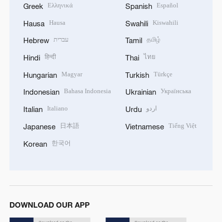
Ελληνικά
Español
Greek
Spanish
Hausa
Kiswahili
Hausa
Swahili
עברית
தமிழ்
Hebrew
Tamil
हिन्दी
ไทย
Hindi
Thai
Magyar
Türkçe
Hungarian
Turkish
Bahasa Indonesia
Українська
Indonesian
Ukrainian
Italiano
اردو
Italian
Urdu
日本語
Tiếng Việt
Japanese
Vietnamese
한국어
Korean
DOWNLOAD OUR APP