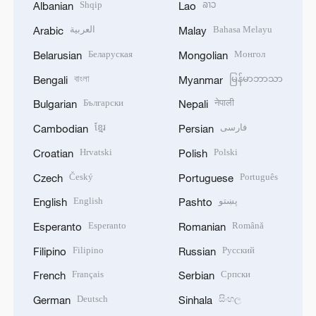
Shqip
ລາວ
Albanian
Lao
العربية
Bahasa Melayu
Arabic
Malay
Беларуская
Монгол
Belarusian
Mongolian
বাংলা
မြန်မာဘာသာ
Bengali
Myanmar
Български
नेपाली
Bulgarian
Nepali
ខ្មែរ
فارسی
Cambodian
Persian
Hrvatski
Polski
Croatian
Polish
Český
Português
Czech
Portuguese
English
پښتو
English
Pashto
Esperanto
Română
Esperanto
Romanian
Filipino
Русский
Filipino
Russian
Français
Српски
French
Serbian
Deutsch
සිංහල
German
Sinhala