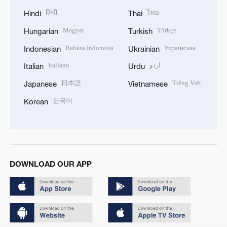
हिन्दी
ไทย
Hindi
Thai
Magyar
Türkçe
Hungarian
Turkish
Bahasa Indonesia
Українська
Indonesian
Ukrainian
Italiano
اردو
Italian
Urdu
日本語
Tiếng Việt
Japanese
Vietnamese
한국어
Korean
DOWNLOAD OUR APP