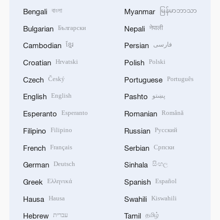
বাংলা
မြန်မာဘာသာ
Bengali
Myanmar
Български
नेपाली
Bulgarian
Nepali
ខ្មែរ
فارسی
Cambodian
Persian
Hrvatski
Polski
Croatian
Polish
Český
Português
Czech
Portuguese
English
پښتو
English
Pashto
Esperanto
Română
Esperanto
Romanian
Filipino
Русский
Filipino
Russian
Français
Српски
French
Serbian
Deutsch
සිංහල
German
Sinhala
Ελληνικά
Español
Greek
Spanish
Hausa
Kiswahili
Hausa
Swahili
עברית
தமிழ்
Hebrew
Tamil