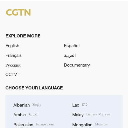
EXPLORE MORE
English
Español
Français
العربية
Русский
Documentary
CCTV+
CHOOSE YOUR LANGUAGE
Shqip
ລາວ
Albanian
Lao
العربية
Bahasa Melayu
Arabic
Malay
Беларуская
Монгол
Belarusian
Mongolian