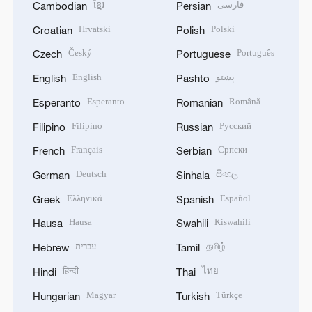
ខ្មែរ
فارسی
Cambodian
Persian
Hrvatski
Polski
Croatian
Polish
Český
Português
Czech
Portuguese
English
پښتو
English
Pashto
Esperanto
Română
Esperanto
Romanian
Filipino
Русский
Filipino
Russian
Français
Српски
French
Serbian
Deutsch
සිංහල
German
Sinhala
Ελληνικά
Español
Greek
Spanish
Hausa
Kiswahili
Hausa
Swahili
עברית
தமிழ்
Hebrew
Tamil
हिन्दी
ไทย
Hindi
Thai
Magyar
Türkçe
Hungarian
Turkish