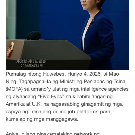
Pumalag nitong Huwebes, Hunyo 4, 2026, si Mao
Ning, Tagapagsalita ng Ministring Panlabas ng Tsina
(MOFA) sa umano’y ulat ng mga intelligence agencies
ng alyansang “Five Eyes” na kinabibilangan ng
Amerika at U.K. na nagsasabing ginagamit ng mga
espiya ng Tsina ang online job platforms para
kumalap ng mga manggagawa.
Aniya, bilang pinakamalaking network ng