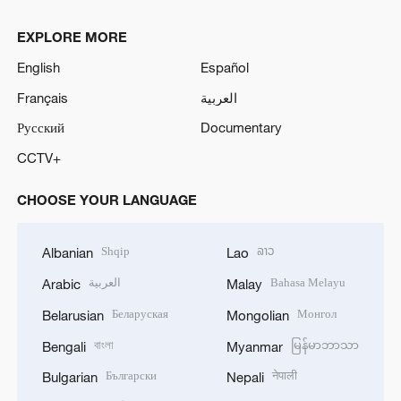
EXPLORE MORE
English
Español
Français
العربية
Русский
Documentary
CCTV+
CHOOSE YOUR LANGUAGE
Shqip
ລາວ
Albanian
Lao
العربية
Bahasa Melayu
Arabic
Malay
Беларуская
Монгол
Belarusian
Mongolian
বাংলা
မြန်မာဘာသာ
Bengali
Myanmar
Български
नेपाली
Bulgarian
Nepali