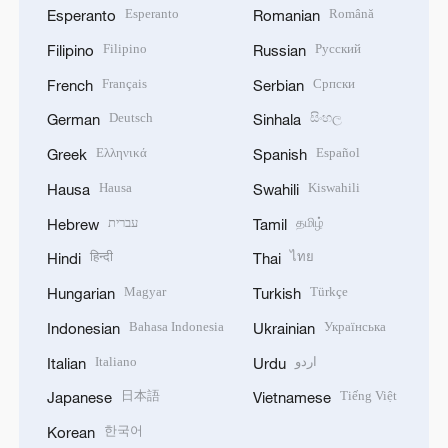
Esperanto
Română
Esperanto
Romanian
Filipino
Русский
Filipino
Russian
Français
Српски
French
Serbian
Deutsch
සිංහල
German
Sinhala
Ελληνικά
Español
Greek
Spanish
Hausa
Kiswahili
Hausa
Swahili
עברית
தமிழ்
Hebrew
Tamil
हिन्दी
ไทย
Hindi
Thai
Magyar
Türkçe
Hungarian
Turkish
Bahasa Indonesia
Українська
Indonesian
Ukrainian
Italiano
اردو
Italian
Urdu
日本語
Tiếng Việt
Japanese
Vietnamese
한국어
Korean