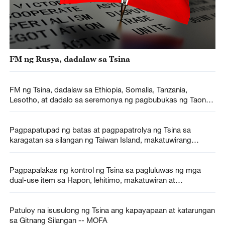
FM ng Rusya, dadalaw sa Tsina
FM ng Tsina, dadalaw sa Ethiopia, Somalia, Tanzania,
Lesotho, at dadalo sa seremonya ng pagbubukas ng Taon
ng Pagpapalitang Tao-sa-Tao ng Tsina at Aprika
Pagpapatupad ng batas at pagpapatrolya ng Tsina sa
karagatan sa silangan ng Taiwan Island, makatuwirang
hakbangin -- MOFA
Pagpapalakas ng kontrol ng Tsina sa pagluluwas ng mga
dual-use item sa Hapon, lehitimo, makatuwiran at
makatarungan -- MOFA
Patuloy na isusulong ng Tsina ang kapayapaan at katarungan
sa Gitnang Silangan -- MOFA