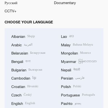
Русский
Documentary
CCTV+
CHOOSE YOUR LANGUAGE
Shqip
ລາວ
Albanian
Lao
العربية
Bahasa Melayu
Arabic
Malay
Беларуская
Монгол
Belarusian
Mongolian
বাংলা
မြန်မာဘာသာ
Bengali
Myanmar
Български
नेपाली
Bulgarian
Nepali
ខ្មែរ
فارسی
Cambodian
Persian
Hrvatski
Polski
Croatian
Polish
Český
Português
Czech
Portuguese
English
پښتو
English
Pashto