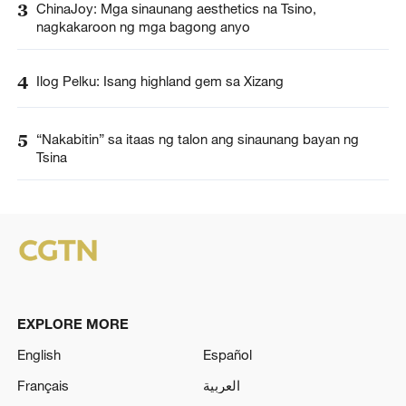
3
ChinaJoy: Mga sinaunang aesthetics na Tsino,
nagkakaroon ng mga bagong anyo
4
Ilog Pelku: Isang highland gem sa Xizang
5
“Nakabitin” sa itaas ng talon ang sinaunang bayan ng
Tsina
EXPLORE MORE
English
Español
Français
العربية