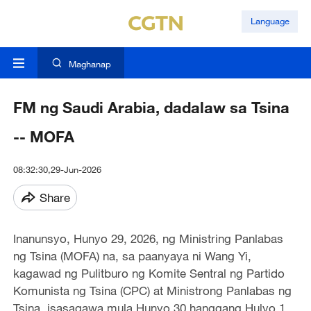
Language
Maghanap
FM ng Saudi Arabia, dadalaw sa Tsina
-- MOFA
08:32:30,29-Jun-2026
Share
Inanunsyo, Hunyo 29, 2026, ng Ministring Panlabas
ng Tsina (MOFA) na, sa paanyaya ni Wang Yi,
kagawad ng Pulitburo ng Komite Sentral ng Partido
Komunista ng Tsina (CPC) at Ministrong Panlabas ng
Tsina, isasagawa mula Hunyo 30 hanggang Hulyo 1,