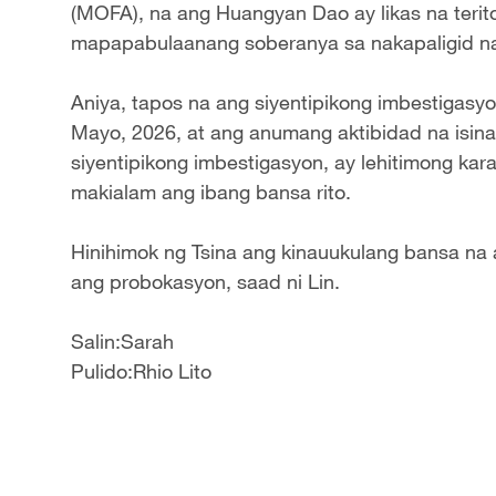
(MOFA), na ang Huangyan Dao ay likas na terito
mapapabulaanang soberanya sa nakapaligid na
Aniya, tapos na ang siyentipikong imbestigas
Mayo, 2026, at ang anumang aktibidad na isinas
siyentipikong imbestigasyon, ay lehitimong ka
makialam ang ibang bansa rito.
Hinihimok ng Tsina ang kinauukulang bansa na aga
ang probokasyon, saad ni Lin.
Salin:Sarah
Pulido:Rhio Lito