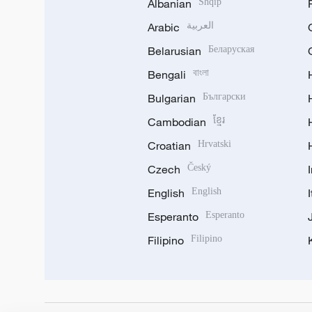
Albanian
Shqip
Arabic
العربية
Belarusian
Беларуская
Bengali
বাংলা
Bulgarian
Български
Cambodian
ខ្មែរ
Croatian
Hrvatski
Czech
Český
English
English
Esperanto
Esperanto
Filipino
Filipino