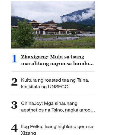
1
Zhaxigang: Mula sa isang
maralitang nayon sa bundok
hanggang sa isang bantog na
lugar na panturismo
2
Kultura ng roasted tea ng Tsina,
kinikilala ng UNSECO
3
ChinaJoy: Mga sinaunang
aesthetics na Tsino, nagkakaroon
ng mga bagong anyo
4
Ilog Pelku: Isang highland gem sa
Xizang