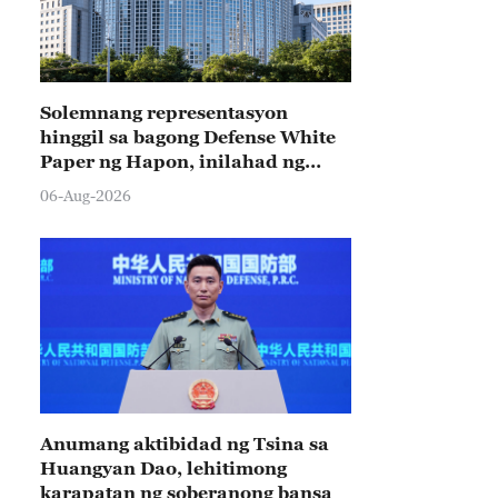
Solemnang representasyon
hinggil sa bagong Defense White
Paper ng Hapon, inilahad ng
Tsina
06-Aug-2026
Anumang aktibidad ng Tsina sa
Huangyan Dao, lehitimong
karapatan ng soberanong bansa