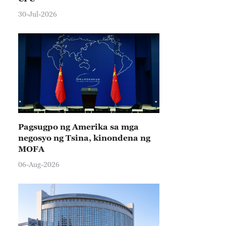
30-Jul-2026
Pagsugpo ng Amerika sa mga
negosyo ng Tsina, kinondena ng
MOFA
06-Aug-2026