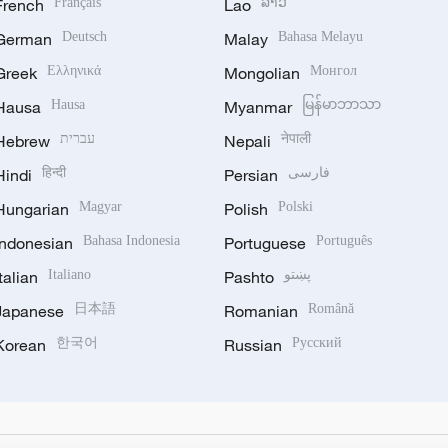
French
Français
Lao
ລາວ
German
Deutsch
Malay
Bahasa Melayu
Greek
Ελληνικά
Mongolian
Монгол
Hausa
Hausa
Myanmar
မြန်မာဘာသာ
Hebrew
עברית
Nepali
नेपाली
Hindi
हिन्दी
Persian
فارسی
Hungarian
Magyar
Polish
Polski
Indonesian
Bahasa Indonesia
Portuguese
Português
Italian
Italiano
Pashto
پښتو
Japanese
日本語
Romanian
Română
Korean
한국어
Russian
Русский