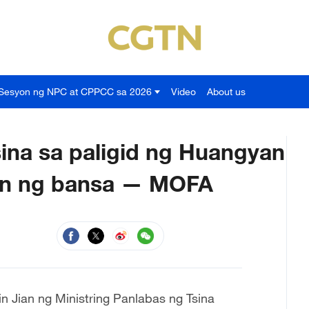
Sesyon ng NPC at CPPCC sa 2026
Video
About us
ina sa paligid ng Huangyan
tan ng bansa — MOFA
in Jian ng Ministring Panlabas ng Tsina