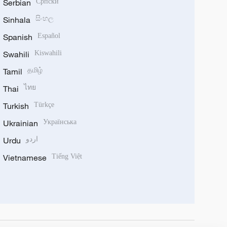
Serbian
Српски
Sinhala
සිංහල
Spanish
Español
Swahili
Kiswahili
Tamil
தமிழ்
Thai
ไทย
Turkish
Türkçe
Ukrainian
Українська
Urdu
اردو
Vietnamese
Tiếng Việt