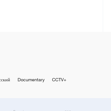
сский
Documentary
CCTV+