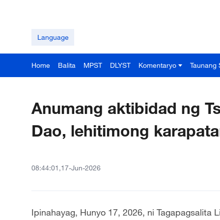
Language
Home
Balita
MPST
DLYST
Komentaryo
Taunang 
Anumang aktibidad ng Ts
Dao, lehitimong karapa
08:44:01,17-Jun-2026
Ipinahayag, Hunyo 17, 2026, ni Tagapagsalita L