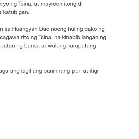
ryo ng Tsina, at mayroon itong di-
 katubigan.
yon sa Huangyan Dao noong huling dako ng
agawa rito ng Tsina, na kinabibilangan ng
rapatan ng bansa at walang karapatang
rang itigil ang paninirang-puri at itigil