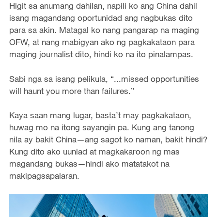
Higit sa anumang dahilan, napili ko ang China dahil
isang magandang oportunidad ang nagbukas dito
para sa akin. Matagal ko nang pangarap na maging
OFW, at nang mabigyan ako ng pagkakataon para
maging journalist dito, hindi ko na ito pinalampas.
Sabi nga sa isang pelikula, “...missed opportunities
will haunt you more than failures.”
Kaya saan mang lugar, basta’t may pagkakataon,
huwag mo na itong sayangin pa. Kung ang tanong
nila ay bakit China—ang sagot ko naman, bakit hindi?
Kung dito ako uunlad at magkakaroon ng mas
magandang bukas—hindi ako matatakot na
makipagsapalaran.