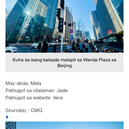
Kuha sa isang kalsada malapit sa Wanda Plaza sa
Beijing
May-akda: Mela
Patnugot sa nilalaman: Jade
Patnugot sa website: Vera
Source(s)：CMG