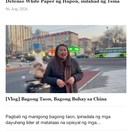
Defense White Paper ng Hapon, inilahad ng Tsina
06-Aug-2026
[Vlog] Bagong Taon, Bagong Buhay sa China
Pagbati ng manigong bagong taon, ipinadala ng mga
dayuhang lider at matataas na opisyal ng mga
pandaigdigang organisasyon sa Tsina