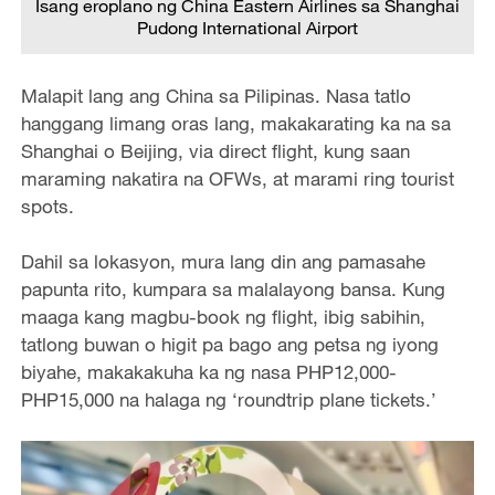
Isang eroplano ng China Eastern Airlines sa Shanghai
Pudong International Airport
Malapit lang ang China sa Pilipinas. Nasa tatlo
hanggang limang oras lang, makakarating ka na sa
Shanghai o Beijing, via direct flight, kung saan
maraming nakatira na OFWs, at marami ring tourist
spots.
Dahil sa lokasyon, mura lang din ang pamasahe
papunta rito, kumpara sa malalayong bansa. Kung
maaga kang magbu-book ng flight, ibig sabihin,
tatlong buwan o higit pa bago ang petsa ng iyong
biyahe, makakakuha ka ng nasa PHP12,000-
PHP15,000 na halaga ng ‘roundtrip plane tickets.’