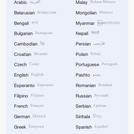
العربية
Bahasa Melayu
Arabic
Malay
Беларуская
Монгол
Belarusian
Mongolian
বাংলা
မြန်မာဘာသာ
Bengali
Myanmar
Български
नेपाली
Bulgarian
Nepali
ខ្មែរ
فارسی
Cambodian
Persian
Hrvatski
Polski
Croatian
Polish
Český
Português
Czech
Portuguese
English
پښتو
English
Pashto
Esperanto
Română
Esperanto
Romanian
Filipino
Русский
Filipino
Russian
Français
Српски
French
Serbian
Deutsch
සිංහල
German
Sinhala
Ελληνικά
Español
Greek
Spanish