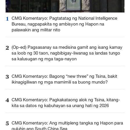
1
CMG Komentaryo: Pagtatatag ng National Intelligence
Bureau, nagpapakita ng ambisyon ng Hapon na
palawakin ang militar nito
2
(Op-ed) Pagsasanay sa medisina gamit ang isang kamay
sa loob ng 30 taon, nagbibigay-liwanag sa landas tungo
sa kalusugan ng mga taga-nayon
3
CMG Komentaryo: Bagong “new three” ng Tsina, bakit
ikinagigiliwan ng mga mamimili sa buong mundo?
4
CMG Komentaryo: Pagkakataong alok ng Tsina, kitang-
kita sa datos ng kabuhayan sa unang hati ng 2026
5
CMG Komentaryo: Ang multipleng tangka ng Hapon para
guluhin ang South China Sea