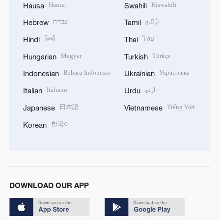
Hausa
Kiswahili
Hausa
Swahili
עברית
தமிழ்
Hebrew
Tamil
हिन्दी
ไทย
Hindi
Thai
Magyar
Türkçe
Hungarian
Turkish
Bahasa Indonesia
Українська
Indonesian
Ukrainian
Italiano
اردو
Italian
Urdu
日本語
Tiếng Việt
Japanese
Vietnamese
한국어
Korean
DOWNLOAD OUR APP