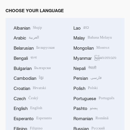
CHOOSE YOUR LANGUAGE
Shqip
ລາວ
Albanian
Lao
العربية
Bahasa Melayu
Arabic
Malay
Беларуская
Монгол
Belarusian
Mongolian
বাংলা
မြန်မာဘာသာ
Bengali
Myanmar
Български
नेपाली
Bulgarian
Nepali
ខ្មែរ
فارسی
Cambodian
Persian
Hrvatski
Polski
Croatian
Polish
Český
Português
Czech
Portuguese
English
پښتو
English
Pashto
Esperanto
Română
Esperanto
Romanian
Filipino
Русский
Filipino
Russian