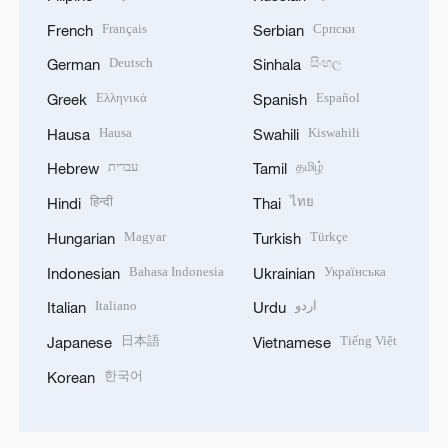
Français
Српски
French
Serbian
Deutsch
සිංහල
German
Sinhala
Ελληνικά
Español
Greek
Spanish
Hausa
Kiswahili
Hausa
Swahili
עברית
தமிழ்
Hebrew
Tamil
हिन्दी
ไทย
Hindi
Thai
Magyar
Türkçe
Hungarian
Turkish
Bahasa Indonesia
Українська
Indonesian
Ukrainian
Italiano
اردو
Italian
Urdu
日本語
Tiếng Việt
Japanese
Vietnamese
한국어
Korean