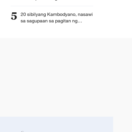
5
20 sibilyang Kambodyano, nasawi
sa sagupaan sa pagitan ng
Kambodya at Thailand