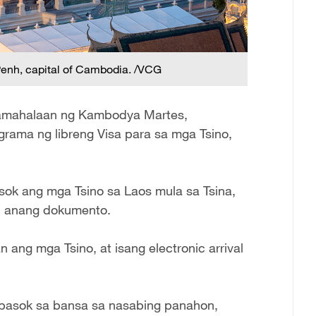
Penh, capital of Cambodia. /VCG
pamahalaan ng Kambodya Martes,
grama ng libreng Visa para sa mga Tsino,
sok ang mga Tsino sa Laos mula sa Tsina,
a, anang dokumento.
ang mga Tsino, at isang electronic arrival
gpasok sa bansa sa nasabing panahon,