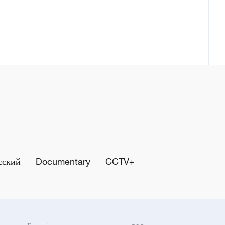
сский
Documentary
CCTV+