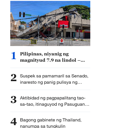
1
Pilipinas, niyanig ng
magnityud 7.9 na lindol –
CENC
2
Suspek sa pamamaril sa Senado,
inaresto ng panig pulisya ng
Pilipinas
3
Aktibidad ng pagpapalitang tao-
sa-tao, itinaguyod ng Pasuguan
ng Tsina sa Pilipinas
4
Bagong gabinete ng Thailand,
nanumpa sa tungkulin