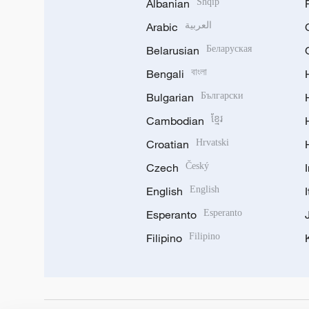
Albanian
Shqip
Arabic
العربية
Belarusian
Беларуская
Bengali
বাংলা
Bulgarian
Български
Cambodian
ខ្មែរ
Croatian
Hrvatski
Czech
Český
English
English
Esperanto
Esperanto
Filipino
Filipino