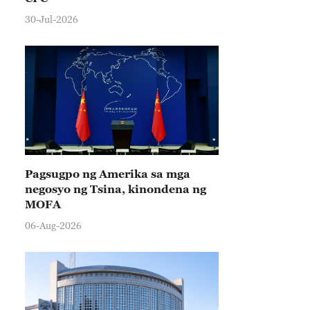
30-Jul-2026
Pagsugpo ng Amerika sa mga
negosyo ng Tsina, kinondena ng
MOFA
06-Aug-2026