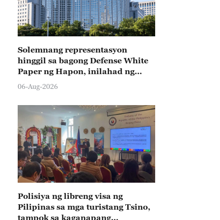
Solemnang representasyon
hinggil sa bagong Defense White
Paper ng Hapon, inilahad ng
Tsina
06-Aug-2026
Polisiya ng libreng visa ng
Pilipinas sa mga turistang Tsino,
tampok sa kaganapang