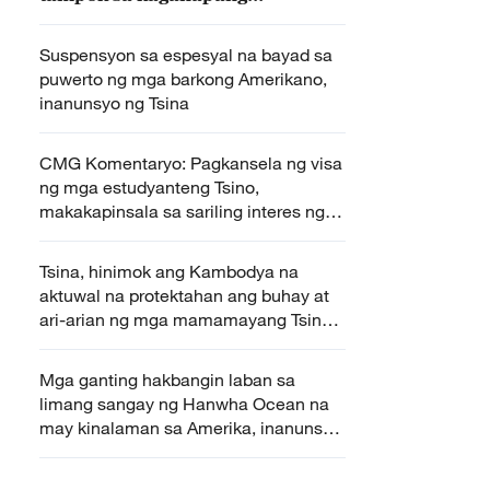
panturismo sa Beijing
Suspensyon sa espesyal na bayad sa
puwerto ng mga barkong Amerikano,
inanunsyo ng Tsina
CMG Komentaryo: Pagkansela ng visa
ng mga estudyanteng Tsino,
makakapinsala sa sariling interes ng
Amerika
Tsina, hinimok ang Kambodya na
aktuwal na protektahan ang buhay at
ari-arian ng mga mamamayang Tsino
sa Kambodya
Mga ganting hakbangin laban sa
limang sangay ng Hanwha Ocean na
may kinalaman sa Amerika, inanunsyo
ng Tsina