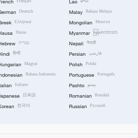
French
Français
Lao
ລາວ
German
Deutsch
Malay
Bahasa Melayu
Greek
Ελληνικά
Mongolian
Монгол
Hausa
Hausa
Myanmar
မြန်မာဘာသာ
Hebrew
עברית
Nepali
नेपाली
Hindi
हिन्दी
Persian
فارسی
Hungarian
Magyar
Polish
Polski
Indonesian
Bahasa Indonesia
Portuguese
Português
Italian
Italiano
Pashto
پښتو
Japanese
日本語
Romanian
Română
Korean
한국어
Russian
Русский