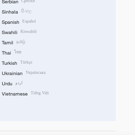
Serbian
Српски
Sinhala
සිංහල
Spanish
Español
Swahili
Kiswahili
Tamil
தமிழ்
Thai
ไทย
Turkish
Türkçe
Ukrainian
Українська
Urdu
اردو
Vietnamese
Tiếng Việt