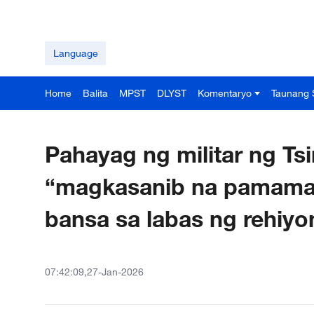
Language
Home
Balita
MPST
DLYST
Komentaryo
Taunang 
Pahayag ng militar ng Ts
“magkasanib na pamamatr
bansa sa labas ng rehiyo
07:42:09,27-Jan-2026