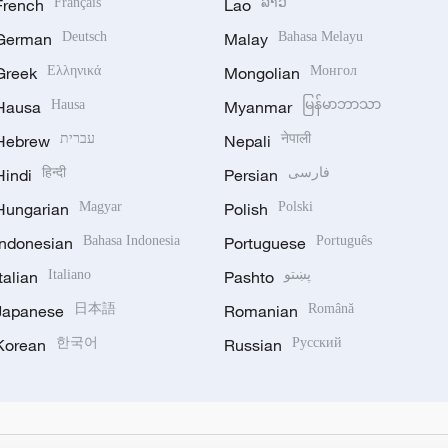
French
Français
Lao
ລາວ
German
Deutsch
Malay
Bahasa Melayu
Greek
Ελληνικά
Mongolian
Монгол
Hausa
Hausa
Myanmar
မြန်မာဘာသာ
Hebrew
עברית
Nepali
नेपाली
Hindi
हिन्दी
Persian
فارسی
Hungarian
Magyar
Polish
Polski
Indonesian
Bahasa Indonesia
Portuguese
Português
Italian
Italiano
Pashto
پښتو
Japanese
日本語
Romanian
Română
Korean
한국어
Russian
Русский