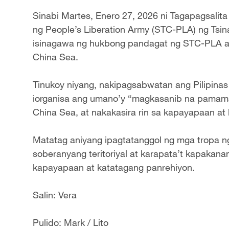
Sinabi Martes, Enero 27, 2026 ni Tagapagsalit
ng People’s Liberation Army (STC-PLA) ng Tsi
isinagawa ng hukbong pandagat ng STC-PLA a
China Sea.
Tinukoy niyang, nakipagsabwatan ang Pilipinas
iorganisa ang umano’y “magkasanib na pamama
China Sea, at nakakasira rin sa kapayapaan at 
Matatag aniyang ipagtatanggol ng mga trop
soberanyang teritoriyal at karapata’t kapakan
kapayapaan at katatagang panrehiyon.
Salin: Vera
Pulido: Mark / Lito