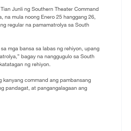
a Tian Junli ng Southern Theater Command
na, na mula noong Enero 25 hanggang 26,
ng regular na pamamatrolya sa South
 sa mga bansa sa labas ng rehiyon, upang
trolya,” bagay na nanggugulo sa South
katatagan ng rehiyon.
a ng kanyang command ang pambansang
ang pandagat, at pangangalagaan ang