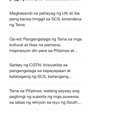
kapayapaan at katatagan ng
rehiyon – STC-PLA
Magkasanib na pahayag ng UK at iba
pang bansa hinggil sa SCS, kinondena
ng Tsina
Op-ed: Pangangalaga ng Tsina sa mga
kultural at likas na pamana,
inspirasyon din para sa Pilipinas at
ibang mga bansa
Sarbey ng CGTN: Inisiyatiba sa
pangangalaga sa kapayapaan at
katatagang ng SCS, kailangang
mapasakamay ng mga bansa sa
rehiyon
Tsina sa Pilipinas: walang saysay ang
paghingi ng suporta ng mga puwersa
sa labas ng rehiyon sa isyu ng South
China Sea