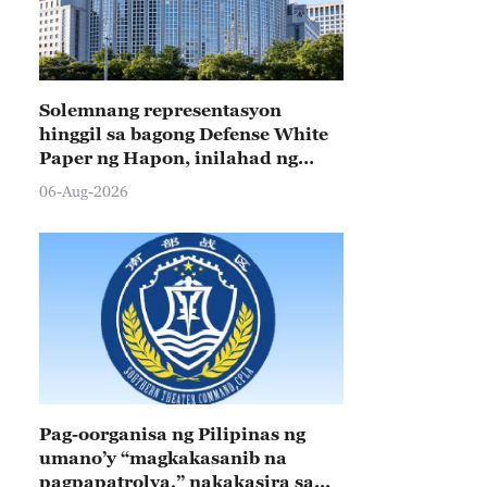
Solemnang representasyon
hinggil sa bagong Defense White
Paper ng Hapon, inilahad ng
Tsina
06-Aug-2026
Pag-oorganisa ng Pilipinas ng
umano’y “magkakasanib na
pagpapatrolya,” nakakasira sa