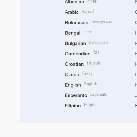
Albanian
Shqip
Arabic
العربية
Belarusian
Беларуская
Bengali
বাংলা
Bulgarian
Български
Cambodian
ខ្មែរ
Croatian
Hrvatski
Czech
Český
English
English
Esperanto
Esperanto
Filipino
Filipino