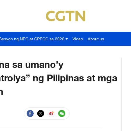
Sesyon ng NPC at CPPCC sa 2026
Video
About us
ina sa umano’y
olya” ng Pilipinas at mga
n