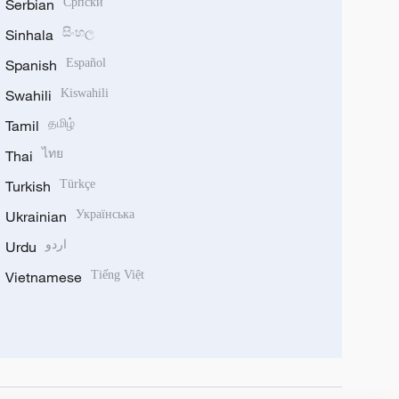
Serbian
Српски
Sinhala
සිංහල
Spanish
Español
Swahili
Kiswahili
Tamil
தமிழ்
Thai
ไทย
Turkish
Türkçe
Ukrainian
Українська
Urdu
اردو
Vietnamese
Tiếng Việt