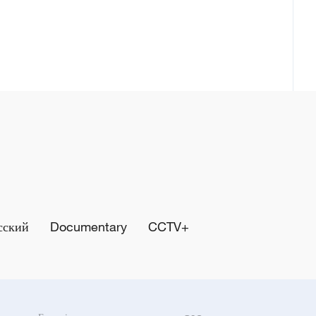
сский
Documentary
CCTV+