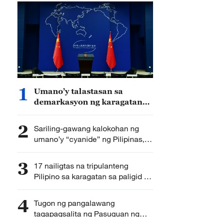
1
Umano’y talastasan sa
demarkasyon ng karagatan
ng Hapon at Pilipinas,
lumalapastangan sa
2
Sariling-gawang kalokohan ng
karapatan’t kapakanang
umano’y “cyanide” ng Pilipinas,
pandagat ng Tsina – MOFA
hindi kailangang ipakli – MOFA
3
17 nailigtas na tripulanteng
Pilipino sa karagatan sa paligid ng
Huangyan Dao, maayos na inilipat
ng CCG sa panig Pilipino
4
Tugon ng pangalawang
tagapagsalita ng Pasuguan ng