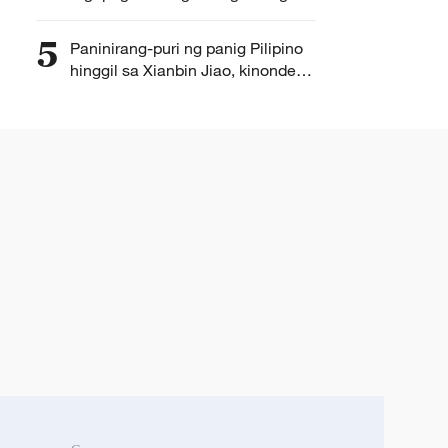
Tsina sa Pilipinas kaugnay ng
kaukulang pahayag ng Philippine
5
Paninirang-puri ng panig Pilipino
National Maritime Council
hinggil sa Xianbin Jiao, kinondena
ng Tsina