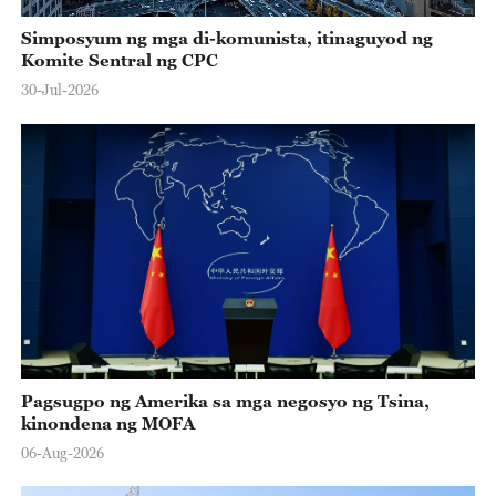
Simposyum ng mga di-komunista, itinaguyod ng
Komite Sentral ng CPC
30-Jul-2026
Pagsugpo ng Amerika sa mga negosyo ng Tsina,
kinondena ng MOFA
06-Aug-2026