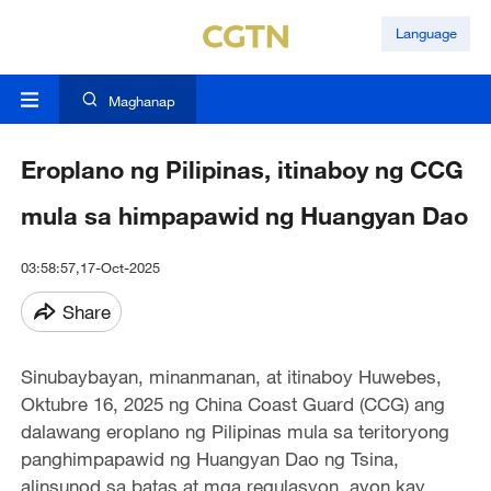
Language
Maghanap
Eroplano ng Pilipinas, itinaboy ng CCG
mula sa himpapawid ng Huangyan Dao
03:58:57,17-Oct-2025
Share
Sinubaybayan, minanmanan, at itinaboy Huwebes,
Oktubre 16, 2025 ng China Coast Guard (CCG) ang
dalawang eroplano ng Pilipinas mula sa teritoryong
panghimpapawid ng Huangyan Dao ng Tsina,
alinsunod sa batas at mga regulasyon, ayon kay