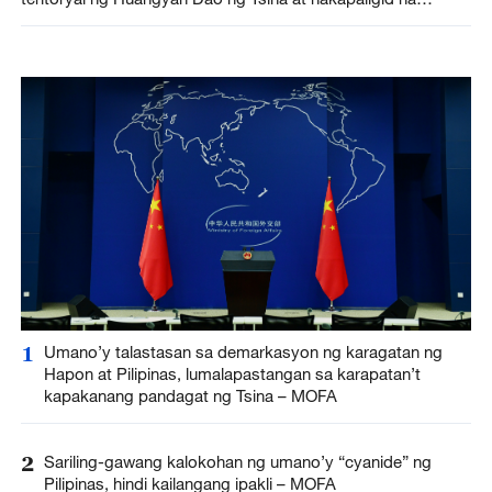
rehiyon, isinagawa ng CCG
1
Umano’y talastasan sa demarkasyon ng karagatan ng
Hapon at Pilipinas, lumalapastangan sa karapatan’t
kapakanang pandagat ng Tsina – MOFA
2
Sariling-gawang kalokohan ng umano’y “cyanide” ng
Pilipinas, hindi kailangang ipakli – MOFA