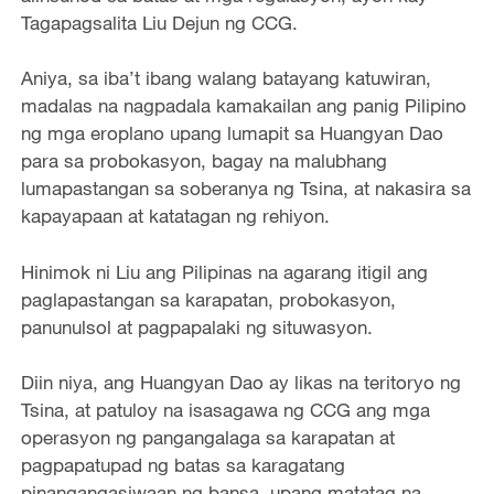
Tagapagsalita Liu Dejun ng CCG.
Aniya, sa iba’t ibang walang batayang katuwiran,
madalas na nagpadala kamakailan ang panig Pilipino
ng mga eroplano upang lumapit sa Huangyan Dao
para sa probokasyon, bagay na malubhang
lumapastangan sa soberanya ng Tsina, at nakasira sa
kapayapaan at katatagan ng rehiyon.
Hinimok ni Liu ang Pilipinas na agarang itigil ang
paglapastangan sa karapatan, probokasyon,
panunulsol at pagpapalaki ng situwasyon.
Diin niya, ang Huangyan Dao ay likas na teritoryo ng
Tsina, at patuloy na isasagawa ng CCG ang mga
operasyon ng pangangalaga sa karapatan at
pagpapatupad ng batas sa karagatang
pinangangasiwaan ng bansa, upang matatag na