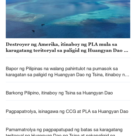
Destroyer ng Amerika, itinaboy ng PLA mula sa
karagatang teritoryal sa paligid ng Huangyan Dao ng
Tsina
Bapor ng Pilipinas na walang pahintulot na pumasok sa
karagatan sa paligid ng Huangyan Dao ng Tsina, itinaboy ng
CCG alinsunod sa batas
Barkong Pilipino, itinaboy ng Tsina sa Huangyan Dao
Pagpapatrolya, isinagawa ng CCG at PLA sa Huangyan Dao
Pamamatrolya ng pagpapatupad ng batas sa karagatang
teritoryal ng Huangyan Dao ng Tsina at nakapaligid na