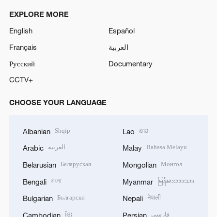
EXPLORE MORE
English
Español
Français
العربية
Русский
Documentary
CCTV+
CHOOSE YOUR LANGUAGE
Shqip
ລາວ
Albanian
Lao
العربية
Bahasa Melayu
Arabic
Malay
Беларуская
Монгол
Belarusian
Mongolian
বাংলা
မြန်မာဘာသာ
Bengali
Myanmar
Български
नेपाली
Bulgarian
Nepali
ខ្មែរ
فارسی
Cambodian
Persian