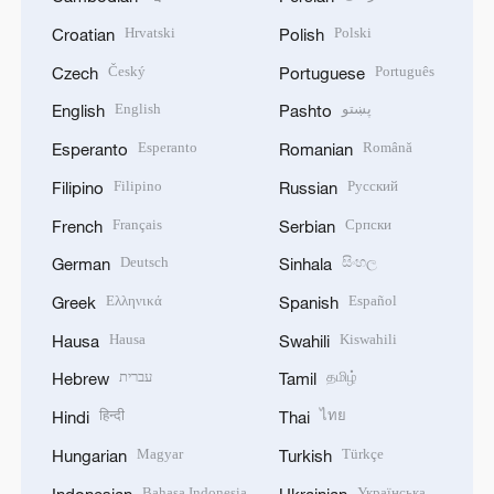
Hrvatski
Polski
Croatian
Polish
Český
Português
Czech
Portuguese
English
پښتو
English
Pashto
Esperanto
Română
Esperanto
Romanian
Filipino
Русский
Filipino
Russian
Français
Српски
French
Serbian
Deutsch
සිංහල
German
Sinhala
Ελληνικά
Español
Greek
Spanish
Hausa
Kiswahili
Hausa
Swahili
עברית
தமிழ்
Hebrew
Tamil
हिन्दी
ไทย
Hindi
Thai
Magyar
Türkçe
Hungarian
Turkish
Bahasa Indonesia
Українська
Indonesian
Ukrainian