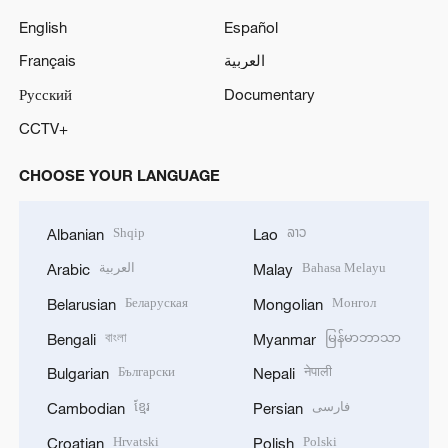
English
Español
Français
العربية
Русский
Documentary
CCTV+
CHOOSE YOUR LANGUAGE
Shqip
ລາວ
Albanian
Lao
العربية
Bahasa Melayu
Arabic
Malay
Беларуская
Монгол
Belarusian
Mongolian
বাংলা
မြန်မာဘာသာ
Bengali
Myanmar
Български
नेपाली
Bulgarian
Nepali
ខ្មែរ
فارسی
Cambodian
Persian
Hrvatski
Polski
Croatian
Polish