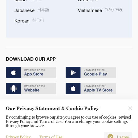
日本語
Tiếng Việt
Japanese
Vietnamese
한국어
Korean
DOWNLOAD OUR APP
Copyright © 2024 CGTN.
Our Privacy Statement & Cookie Policy
京ICP备20000184号
By continuing to browse our site you agree to our use of cookies, revised
Privacy Policy and Terms of Use. You can change your cookie settings
京公网安备 11010502050052号
through your browser.
Disinformation report hotline: 010-85061466
Privacy Policy
Terms of Use
I agree