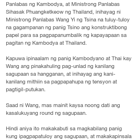
Panlabas ng Kambodya, at Ministrong Panlabas
Sihasak Phuangketkeow ng Thailand, inihayag ni
Ministrong Panlabas Wang Yi ng Tsina na tuluy-tuloy
na gagampanan ng panig Tsino ang konstruktibong
papel para sa pagpapanumbalik ng kapayapaan sa
pagitan ng Kambodya at Thailand.
Kapuwa ipinaalam ng panig Kambodyano at Thai kay
Wang ang pinakahuling pag-unlad ng kanilang
sagupaan sa hangganan, at inihayag ang kani-
kanilang mithiin sa pagpapahupa ng tensyon at
pagtigil-putukan.
Saad ni Wang, mas mainit kaysa noong dati ang
kasalukuyang round ng sagupaan.
Hindi aniya ito makakabuti sa magkabilang panig
kung ipagpapatuloy ang sagupaan, at makakapinsala