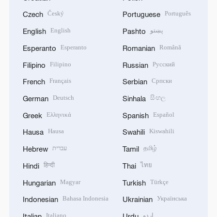
Český
Português
Czech
Portuguese
English
پښتو
English
Pashto
Esperanto
Română
Esperanto
Romanian
Filipino
Русский
Filipino
Russian
Français
Српски
French
Serbian
Deutsch
සිංහල
German
Sinhala
Ελληνικά
Español
Greek
Spanish
Hausa
Kiswahili
Hausa
Swahili
עברית
தமிழ்
Hebrew
Tamil
हिन्दी
ไทย
Hindi
Thai
Magyar
Türkçe
Hungarian
Turkish
Bahasa Indonesia
Українська
Indonesian
Ukrainian
Italiano
اردو
Italian
Urdu