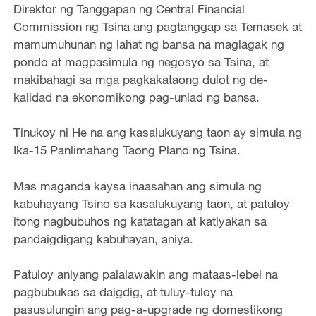
Direktor ng Tanggapan ng Central Financial
Commission ng Tsina ang pagtanggap sa Temasek at
mamumuhunan ng lahat ng bansa na maglagak ng
pondo at magpasimula ng negosyo sa Tsina, at
makibahagi sa mga pagkakataong dulot ng de-
kalidad na ekonomikong pag-unlad ng bansa.
Tinukoy ni He na ang kasalukuyang taon ay simula ng
Ika-15 Panlimahang Taong Plano ng Tsina.
Mas maganda kaysa inaasahan ang simula ng
kabuhayang Tsino sa kasalukuyang taon, at patuloy
itong nagbubuhos ng katatagan at katiyakan sa
pandaigdigang kabuhayan, aniya.
Patuloy aniyang palalawakin ang mataas-lebel na
pagbubukas sa daigdig, at tuluy-tuloy na
pasusulungin ang pag-a-upgrade ng domestikong