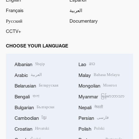
Français
العربية
Русский
Documentary
CCTV+
CHOOSE YOUR LANGUAGE
Shqip
ລາວ
Albanian
Lao
العربية
Bahasa Melayu
Arabic
Malay
Беларуская
Монгол
Belarusian
Mongolian
বাংলা
မြန်မာဘာသာ
Bengali
Myanmar
Български
नेपाली
Bulgarian
Nepali
ខ្មែរ
فارسی
Cambodian
Persian
Hrvatski
Polski
Croatian
Polish