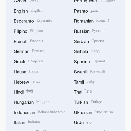
Český
Português
Czech
Portuguese
English
پښتو
English
Pashto
Esperanto
Română
Esperanto
Romanian
Filipino
Русский
Filipino
Russian
Français
Српски
French
Serbian
Deutsch
සිංහල
German
Sinhala
Ελληνικά
Español
Greek
Spanish
Hausa
Kiswahili
Hausa
Swahili
עברית
தமிழ்
Hebrew
Tamil
हिन्दी
ไทย
Hindi
Thai
Magyar
Türkçe
Hungarian
Turkish
Bahasa Indonesia
Українська
Indonesian
Ukrainian
Italiano
اردو
Italian
Urdu