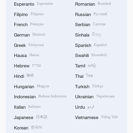
Esperanto
Română
Esperanto
Romanian
Filipino
Русский
Filipino
Russian
Français
Српски
French
Serbian
Deutsch
සිංහල
German
Sinhala
Ελληνικά
Español
Greek
Spanish
Hausa
Kiswahili
Hausa
Swahili
עברית
தமிழ்
Hebrew
Tamil
हिन्दी
ไทย
Hindi
Thai
Magyar
Türkçe
Hungarian
Turkish
Bahasa Indonesia
Українська
Indonesian
Ukrainian
Italiano
اردو
Italian
Urdu
日本語
Tiếng Việt
Japanese
Vietnamese
한국어
Korean