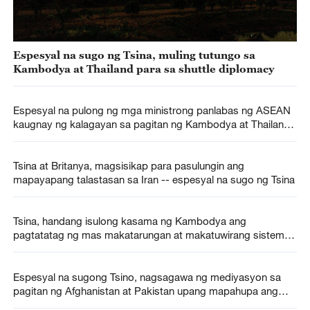
Espesyal na sugo ng Tsina, muling tutungo sa
Kambodya at Thailand para sa shuttle diplomacy
Espesyal na pulong ng mga ministrong panlabas ng ASEAN
kaugnay ng kalagayan sa pagitan ng Kambodya at Thailand,
idinaos
Tsina at Britanya, magsisikap para pasulungin ang
mapayapang talastasan sa Iran -- espesyal na sugo ng Tsina
Tsina, handang isulong kasama ng Kambodya ang
pagtatatag ng mas makatarungan at makatuwirang sistema
ng pangangasiwa sa daigdig
Espesyal na sugong Tsino, nagsagawa ng mediyasyon sa
pagitan ng Afghanistan at Pakistan upang mapahupa ang
tensyon sa hangganan