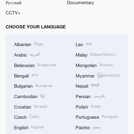
Русский
Documentary
CCTV+
CHOOSE YOUR LANGUAGE
Shqip
ລາວ
Albanian
Lao
العربية
Bahasa Melayu
Arabic
Malay
Беларуская
Монгол
Belarusian
Mongolian
বাংলা
မြန်မာဘာသာ
Bengali
Myanmar
Български
नेपाली
Bulgarian
Nepali
ខ្មែរ
فارسی
Cambodian
Persian
Hrvatski
Polski
Croatian
Polish
Český
Português
Czech
Portuguese
English
پښتو
English
Pashto