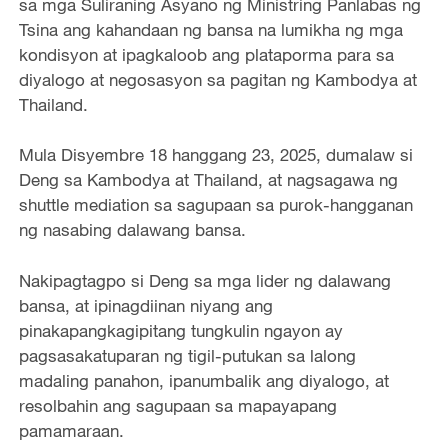
sa mga Suliraning Asyano ng Ministring Panlabas ng
Tsina ang kahandaan ng bansa na lumikha ng mga
kondisyon at ipagkaloob ang plataporma para sa
diyalogo at negosasyon sa pagitan ng Kambodya at
Thailand.
Mula Disyembre 18 hanggang 23, 2025, dumalaw si
Deng sa Kambodya at Thailand, at nagsagawa ng
shuttle mediation sa sagupaan sa purok-hangganan
ng nasabing dalawang bansa.
Nakipagtagpo si Deng sa mga lider ng dalawang
bansa, at ipinagdiinan niyang ang
pinakapangkagipitang tungkulin ngayon ay
pagsasakatuparan ng tigil-putukan sa lalong
madaling panahon, ipanumbalik ang diyalogo, at
resolbahin ang sagupaan sa mapayapang
pamamaraan.