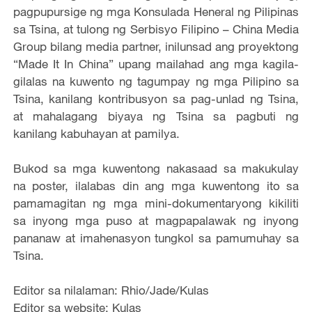
pagpupursige ng mga Konsulada Heneral ng Pilipinas
sa Tsina, at tulong ng Serbisyo Filipino – China Media
Group bilang media partner, inilunsad ang proyektong
“Made It In China” upang mailahad ang mga kagila-
gilalas na kuwento ng tagumpay ng mga Pilipino sa
Tsina, kanilang kontribusyon sa pag-unlad ng Tsina,
at mahalagang biyaya ng Tsina sa pagbuti ng
kanilang kabuhayan at pamilya.
Bukod sa mga kuwentong nakasaad sa makukulay
na poster, ilalabas din ang mga kuwentong ito sa
pamamagitan ng mga mini-dokumentaryong kikiliti
sa inyong mga puso at magpapalawak ng inyong
pananaw at imahenasyon tungkol sa pamumuhay sa
Tsina.
Editor sa nilalaman: Rhio/Jade/Kulas
Editor sa website: Kulas