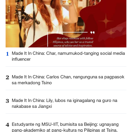
1
Made It In China: Char, namumukod-tanging social media
influencer
2
Made It In China: Carlos Chan, nangunguna sa pagpasok
sa merkadong Tsino
3
Made It In China: Lily, lubos na iginagalang na guro na
nakabase sa Jiangxi
4
Estudyante ng MSU-IIT, bumisita sa Beijing: ugnayang
pang-akademiko at pang-kultura ng Pilipinas at Tsina,