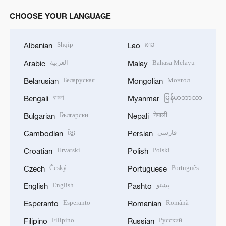
CHOOSE YOUR LANGUAGE
Shqip
ລາວ
Albanian
Lao
العربية
Bahasa Melayu
Arabic
Malay
Беларуская
Монгол
Belarusian
Mongolian
বাংলা
မြန်မာဘာသာ
Bengali
Myanmar
Български
नेपाली
Bulgarian
Nepali
ខ្មែរ
فارسی
Cambodian
Persian
Hrvatski
Polski
Croatian
Polish
Český
Português
Czech
Portuguese
English
پښتو
English
Pashto
Esperanto
Română
Esperanto
Romanian
Filipino
Русский
Filipino
Russian