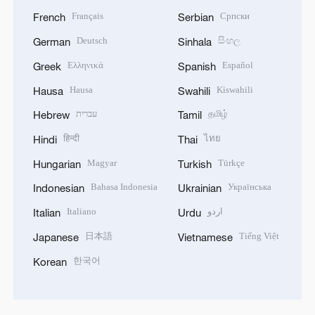
Français
Српски
French
Serbian
Deutsch
සිංහල
German
Sinhala
Ελληνικά
Español
Greek
Spanish
Hausa
Kiswahili
Hausa
Swahili
עברית
தமிழ்
Hebrew
Tamil
हिन्दी
ไทย
Hindi
Thai
Magyar
Türkçe
Hungarian
Turkish
Bahasa Indonesia
Українська
Indonesian
Ukrainian
Italiano
اردو
Italian
Urdu
日本語
Tiếng Việt
Japanese
Vietnamese
한국어
Korean