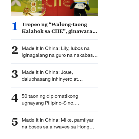
1
Tropeo ng “Walong-taong
Kalahok sa CIIE”, ginawaran
ang Pilipinas
2
Made It In China: Lily, lubos na
iginagalang na guro na nakabase
sa Jiangxi
3
Made It In China: Joue,
dalubhasang inhinyero at
tagapagturo ng world-class na
sistema ng tren
4
50 taon ng diplomatikong
ugnayang Pilipino-Sino,
ipingdiwang sa pamamagitan ng
sining
5
Made It In China: Mike, pamilyar
na boses sa airwaves sa Hong
Kong