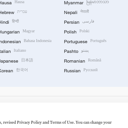
Hausa
Hausa
Myanmar
မြန်မာဘာသာ
Hebrew
עברית
Nepali
नेपाली
Hindi
हिन्दी
Persian
فارسی
Hungarian
Magyar
Polish
Polski
Indonesian
Bahasa Indonesia
Portuguese
Português
Italian
Italiano
Pashto
پښتو
Japanese
日本語
Romanian
Română
Korean
한국어
Russian
Русский
es, revised Privacy Policy and Terms of Use. You can change your