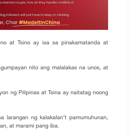
pino at Tsino ay isa sa pinakamatanda at
tagumpayan nito ang malalakas na unos, at
on ng Pilipinas at Tsina ay naitatag noong
a larangan ng kalakalan’t pamumuhunan,
nan, at marami pang iba.