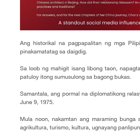
Ang historikal na pagpapalitan ng mga Pili
pinakamatatag sa daigdig.
Sa loob ng mahigit isang libong taon, napag
patuloy itong sumusulong sa bagong bukas.
Samantala, ang pormal na diplomatikong relasy
June 9, 1975.
Mula noon, nakamtan ang maraming bunga s
agrikultura, turismo, kultura, ugnayang panlipu