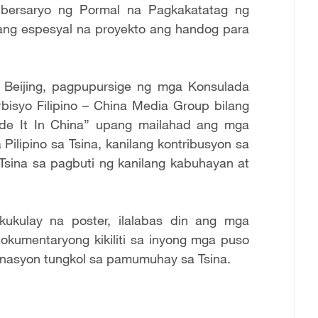
ibersaryo ng Pormal na Pagkakatatag ng
isang espesyal na proyekto ang handog para
 Beijing, pagpupursige ng mga Konsulada
erbisyo Filipino – China Media Group bilang
ade It In China” upang mailahad ang mga
Pilipino sa Tsina, kanilang kontribusyon sa
Tsina sa pagbuti ng kanilang kabuhayan at
kulay na poster, ilalabas din ang mga
kumentaryong kikiliti sa inyong mga puso
nasyon tungkol sa pamumuhay sa Tsina.