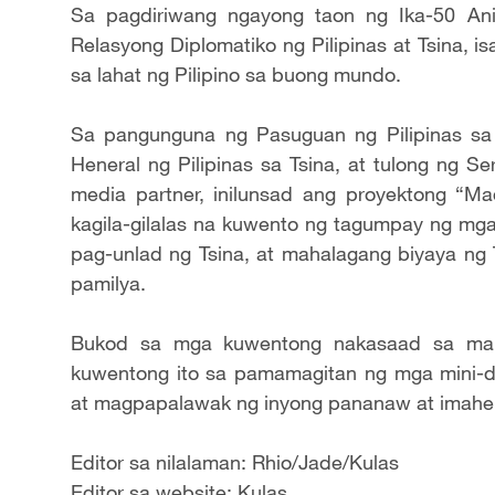
Sa pagdiriwang ngayong taon ng Ika-50 An
Relasyong Diplomatiko ng Pilipinas at Tsina, 
sa lahat ng Pilipino sa buong mundo.
Sa pangunguna ng Pasuguan ng Pilipinas sa
Heneral ng Pilipinas sa Tsina, at tulong ng S
media partner, inilunsad ang proyektong “M
kagila-gilalas na kuwento ng tagumpay ng mga 
pag-unlad ng Tsina, at mahalagang biyaya ng 
pamilya.
Bukod sa mga kuwentong nakasaad sa maku
kuwentong ito sa pamamagitan ng mga mini-do
at magpapalawak ng inyong pananaw at imahe
Editor sa nilalaman: Rhio/Jade/Kulas
Editor sa website: Kulas