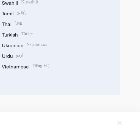
Swahili
Kiswahili
Tamil
தமிழ்
Thai
ไทย
Turkish
Türkçe
Ukrainian
Українська
Urdu
اردو
Vietnamese
Tiếng Việt