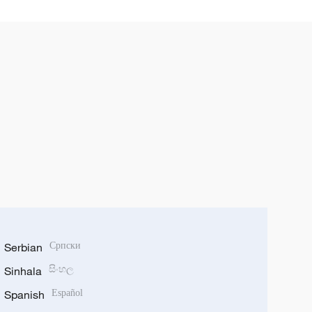
Serbian
Српски
Sinhala
සිංහල
Spanish
Español