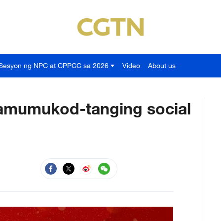
Sesyon ng NPC at CPPCC sa 2026
Video
About us
 namumukod-tanging social