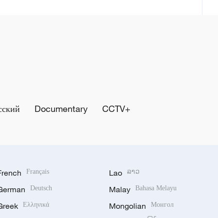
сский
Documentary
CCTV+
French
Français
Lao
ລາວ
German
Deutsch
Malay
Bahasa Melayu
Greek
Ελληνικά
Mongolian
Монгол