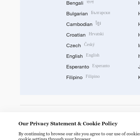
Bengali
বাংলা
Bulgarian
Български
Cambodian
ខ្មែរ
Croatian
Hrvatski
Czech
Český
English
English
Esperanto
Esperanto
Filipino
Filipino
DOWNLOAD OUR APP
Our Privacy Statement & Cookie Policy
By continuing to browse our site you agree to our use of cooki
cookie settings through your browser.