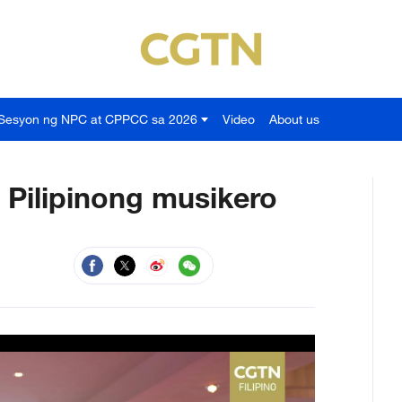
Sesyon ng NPC at CPPCC sa 2026
Video
About us
, Pilipinong musikero