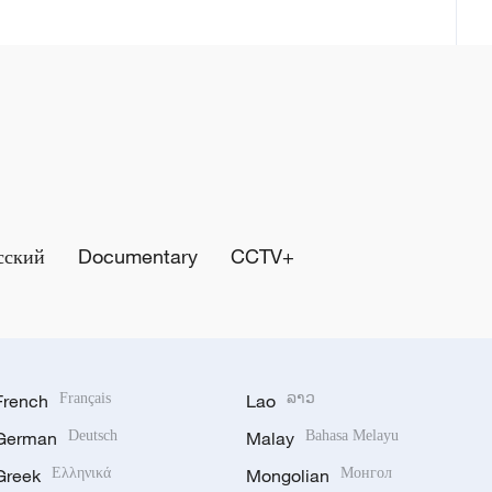
сский
Documentary
CCTV+
French
Français
Lao
ລາວ
German
Deutsch
Malay
Bahasa Melayu
Greek
Ελληνικά
Mongolian
Монгол