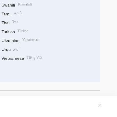
Swahili
Kiswahili
Tamil
தமிழ்
Thai
ไทย
Turkish
Türkçe
Ukrainian
Українська
Urdu
اردو
Vietnamese
Tiếng Việt