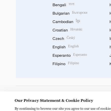
Bengali
বাংলা
Bulgarian
Български
Cambodian
ខ្មែរ
Croatian
Hrvatski
Czech
Český
English
English
Esperanto
Esperanto
Filipino
Filipino
DOWNLOAD OUR APP
Our Privacy Statement & Cookie Policy
By continuing to browse our site you agree to our use of cooki