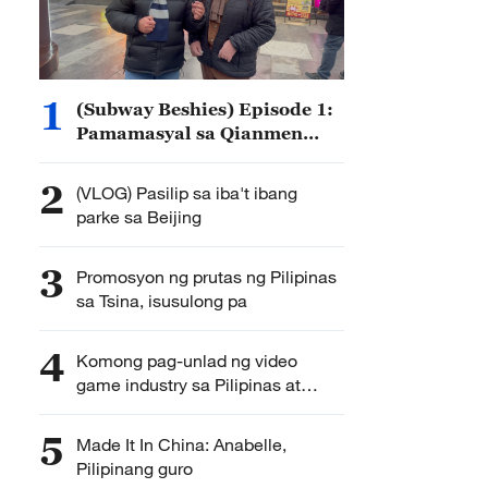
1
(Subway Beshies) Episode 1:
Pamamasyal sa Qianmen
Street
2
(VLOG) Pasilip sa iba't ibang
parke sa Beijing
3
Promosyon ng prutas ng Pilipinas
sa Tsina, isusulong pa
4
Komong pag-unlad ng video
game industry sa Pilipinas at
Tsina, hangad ng GDAP
5
Made It In China: Anabelle,
Pilipinang guro