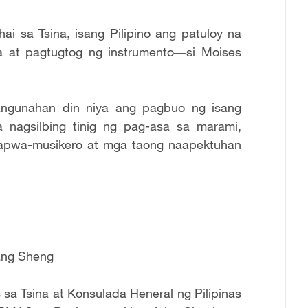
 sa Tsina, isang Pilipino ang patuloy na
a at pagtugtog ng instrumento―si Moises
angunahan din niya ang pagbuo ng isang
a nagsilbing tinig ng pag-asa sa marami,
kapwa-musikero at mga taong naapektuhan
ang Sheng
 sa Tsina at Konsulada Heneral ng Pilipinas