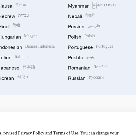
Hausa
Hausa
Myanmar
မြန်မာဘာသာ
Hebrew
עברית
Nepali
नेपाली
Hindi
हिन्दी
Persian
فارسی
Hungarian
Magyar
Polish
Polski
Indonesian
Bahasa Indonesia
Portuguese
Português
Italian
Italiano
Pashto
پښتو
Japanese
日本語
Romanian
Română
Korean
한국어
Russian
Русский
es, revised Privacy Policy and Terms of Use. You can change your