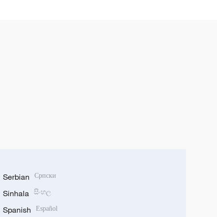
Serbian
Српски
Sinhala
සිංහල
Spanish
Español