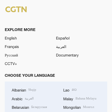
EXPLORE MORE
English
Español
Français
العربية
Русский
Documentary
CCTV+
CHOOSE YOUR LANGUAGE
Shqip
ລາວ
Albanian
Lao
العربية
Bahasa Melayu
Arabic
Malay
Беларуская
Монгол
Belarusian
Mongolian