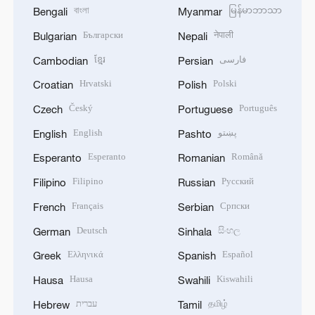
বাংলা
မြန်မာဘာသာ
Bengali
Myanmar
Български
नेपाली
Bulgarian
Nepali
ខ្មែរ
فارسی
Cambodian
Persian
Hrvatski
Polski
Croatian
Polish
Český
Português
Czech
Portuguese
English
پښتو
English
Pashto
Esperanto
Română
Esperanto
Romanian
Filipino
Русский
Filipino
Russian
Français
Српски
French
Serbian
Deutsch
සිංහල
German
Sinhala
Ελληνικά
Español
Greek
Spanish
Hausa
Kiswahili
Hausa
Swahili
עברית
தமிழ்
Hebrew
Tamil