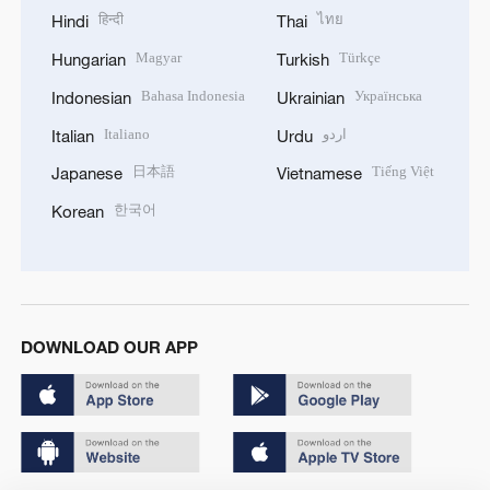
हिन्दी
ไทย
Hindi
Thai
Magyar
Türkçe
Hungarian
Turkish
Bahasa Indonesia
Українська
Indonesian
Ukrainian
Italiano
اردو
Italian
Urdu
日本語
Tiếng Việt
Japanese
Vietnamese
한국어
Korean
DOWNLOAD OUR APP