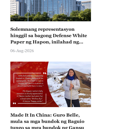
Solemnang representasyon
hinggil sa bagong Defense White
Paper ng Hapon, inilahad ng
Tsina
06-Aug-2026
Made It In China: Guro Belle,
mula sa mga bundok ng Baguio
tungo sa mga bundok ng Gansu