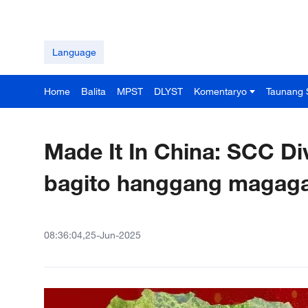
Language
Home
Balita
MPST
DLYST
Komentaryo
Taunang 
Made It In China: SCC D
bagito hanggang magagal
08:36:04,25-Jun-2025