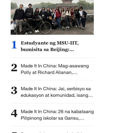
1
Estudyante ng MSU-IIT,
bumisita sa Beijing:
ugnayang pang-akademiko at
pang-kultura ng Pilipinas at
2
Made It In China: Mag-asawang
Tsina, pinalakas
Polly at Richard Alianan,
ginawang matagumpay na
negosyo ang tindahang panturista
3
Made It In China: Jai, serbisyo sa
edukasyon at komunidad, isang
panata
4
Made It In China: 26 na kabataang
Pilipinong iskolar sa Gansu,
nagsasanay para maging
inhenyero ng berdeng enerhiya