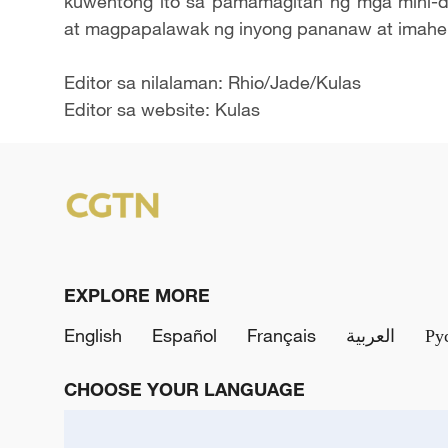
kuwentong ito sa pamamagitan ng mga mini-do
at magpapalawak ng inyong pananaw at imahe
Editor sa nilalaman: Rhio/Jade/Kulas
Editor sa website: Kulas
EXPLORE MORE
English
Español
Français
العربية
Ру
CHOOSE YOUR LANGUAGE