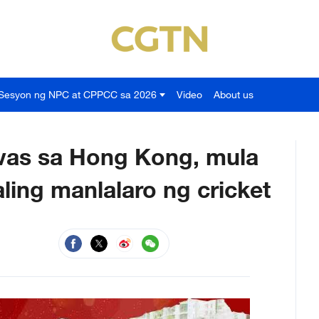
Sesyon ng NPC at CPPCC sa 2026
Video
About us
ivas sa Hong Kong, mula
ing manlalaro ng cricket