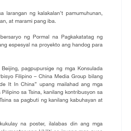
a larangan ng kalakalan’t pamumuhunan,
nan, at marami pang iba.
ibersaryo ng Pormal na Pagkakatatag ng
isang espesyal na proyekto ang handog para
 Beijing, pagpupursige ng mga Konsulada
erbisyo Filipino – China Media Group bilang
ade It In China” upang mailahad ang mga
Pilipino sa Tsina, kanilang kontribusyon sa
Tsina sa pagbuti ng kanilang kabuhayan at
kulay na poster, ilalabas din ang mga