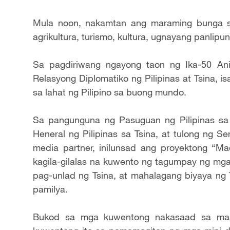
Mula noon, nakamtan ang maraming bunga s
agrikultura, turismo, kultura, ugnayang panlipu
Sa pagdiriwang ngayong taon ng Ika-50 An
Relasyong Diplomatiko ng Pilipinas at Tsina, 
sa lahat ng Pilipino sa buong mundo.
Sa pangunguna ng Pasuguan ng Pilipinas sa
Heneral ng Pilipinas sa Tsina, at tulong ng S
media partner, inilunsad ang proyektong “M
kagila-gilalas na kuwento ng tagumpay ng mga 
pag-unlad ng Tsina, at mahalagang biyaya ng 
pamilya.
Bukod sa mga kuwentong nakasaad sa maku