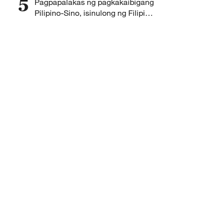
5
Pagpapalakas ng pagkakaibigang
Pilipino-Sino, isinulong ng Filipino
community sa Guangzhou sa
pamamagitan ng Bingo