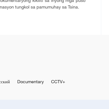
kumentaryong kikiliti sa inyong mga puso
nasyon tungkol sa pamumuhay sa Tsina.
сский
Documentary
CCTV+