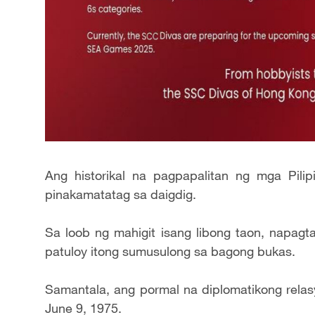
Ang historikal na pagpapalitan ng mga Pili
pinakamatatag sa daigdig.
Sa loob ng mahigit isang libong taon, napag
patuloy itong sumusulong sa bagong bukas.
Samantala, ang pormal na diplomatikong relasy
June 9, 1975.