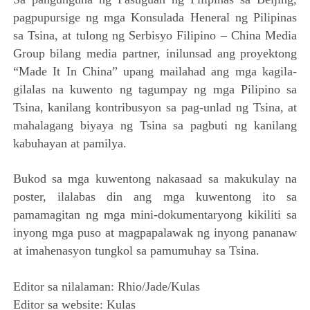
pagpupursige ng mga Konsulada Heneral ng Pilipinas
sa Tsina, at tulong ng Serbisyo Filipino – China Media
Group bilang media partner, inilunsad ang proyektong
“Made It In China” upang mailahad ang mga kagila-
gilalas na kuwento ng tagumpay ng mga Pilipino sa
Tsina, kanilang kontribusyon sa pag-unlad ng Tsina, at
mahalagang biyaya ng Tsina sa pagbuti ng kanilang
kabuhayan at pamilya.
Bukod sa mga kuwentong nakasaad sa makukulay na
poster, ilalabas din ang mga kuwentong ito sa
pamamagitan ng mga mini-dokumentaryong kikiliti sa
inyong mga puso at magpapalawak ng inyong pananaw
at imahenasyon tungkol sa pamumuhay sa Tsina.
Editor sa nilalaman: Rhio/Jade/Kulas
Editor sa website: Kulas