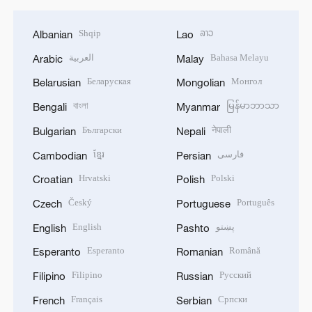
Shqip
ລາວ
Albanian
Lao
العربية
Bahasa Melayu
Arabic
Malay
Беларуская
Монгол
Belarusian
Mongolian
বাংলা
မြန်မာဘာသာ
Bengali
Myanmar
Български
नेपाली
Bulgarian
Nepali
ខ្មែរ
فارسی
Cambodian
Persian
Hrvatski
Polski
Croatian
Polish
Český
Português
Czech
Portuguese
English
پښتو
English
Pashto
Esperanto
Română
Esperanto
Romanian
Filipino
Русский
Filipino
Russian
Français
Српски
French
Serbian