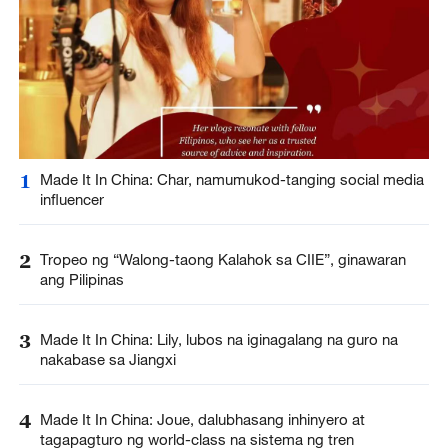
1
Made It In China: Char, namumukod-tanging social media
influencer
2
Tropeo ng “Walong-taong Kalahok sa CIIE”, ginawaran
ang Pilipinas
3
Made It In China: Lily, lubos na iginagalang na guro na
nakabase sa Jiangxi
4
Made It In China: Joue, dalubhasang inhinyero at
tagapagturo ng world-class na sistema ng tren