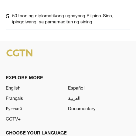
5
50 taon ng diplomatikong ugnayang Pilipino-Sino,
ipingdiwang sa pamamagitan ng sining
EXPLORE MORE
English
Español
Français
العربية
Русский
Documentary
CCTV+
CHOOSE YOUR LANGUAGE