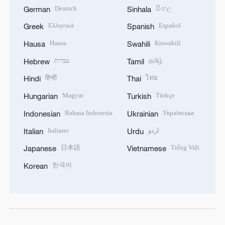
Deutsch
සිංහල
German
Sinhala
Ελληνικά
Español
Greek
Spanish
Hausa
Kiswahili
Hausa
Swahili
עברית
தமிழ்
Hebrew
Tamil
हिन्दी
ไทย
Hindi
Thai
Magyar
Türkçe
Hungarian
Turkish
Bahasa Indonesia
Українська
Indonesian
Ukrainian
Italiano
اردو
Italian
Urdu
日本語
Tiếng Việt
Japanese
Vietnamese
한국어
Korean