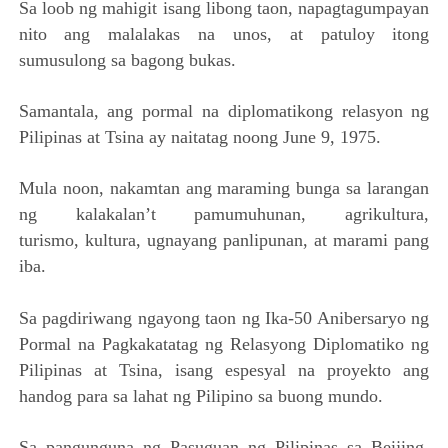
Sa loob ng mahigit isang libong taon, napagtagumpayan
nito ang malalakas na unos, at patuloy itong
sumusulong sa bagong bukas.
Samantala, ang pormal na diplomatikong relasyon ng
Pilipinas at Tsina ay naitatag noong June 9, 1975.
Mula noon, nakamtan ang maraming bunga sa larangan
ng kalakalan’t pamumuhunan, agrikultura,
turismo, kultura, ugnayang panlipunan, at marami pang
iba.
Sa pagdiriwang ngayong taon ng Ika-50 Anibersaryo ng
Pormal na Pagkakatatag ng Relasyong Diplomatiko ng
Pilipinas at Tsina, isang espesyal na proyekto ang
handog para sa lahat ng Pilipino sa buong mundo.
Sa pangunguna ng Pasuguan ng Pilipinas sa Beijing,