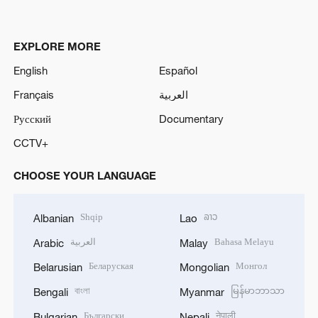
EXPLORE MORE
English
Español
Français
العربية
Русский
Documentary
CCTV+
CHOOSE YOUR LANGUAGE
Shqip
ລາວ
Albanian
Lao
العربية
Bahasa Melayu
Arabic
Malay
Беларуская
Монгол
Belarusian
Mongolian
বাংলা
မြန်မာဘာသာ
Bengali
Myanmar
Български
नेपाली
Bulgarian
Nepali