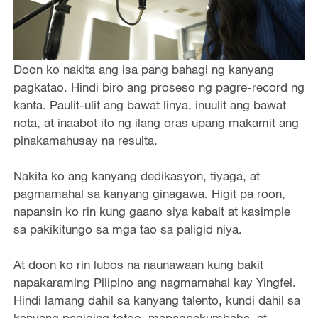
Doon ko nakita ang isa pang bahagi ng kanyang
pagkatao. Hindi biro ang proseso ng pagre-record ng
kanta. Paulit-ulit ang bawat linya, inuulit ang bawat
nota, at inaabot ito ng ilang oras upang makamit ang
pinakamahusay na resulta.
Nakita ko ang kanyang dedikasyon, tiyaga, at
pagmamahal sa kanyang ginagawa. Higit pa roon,
napansin ko rin kung gaano siya kabait at kasimple
sa pakikitungo sa mga tao sa paligid niya.
At doon ko rin lubos na naunawaan kung bakit
napakaraming Pilipino ang nagmamahal kay Yingfei.
Hindi lamang dahil sa kanyang talento, kundi dahil sa
kanyang pagiging totoo, mapagpakumbaba, at