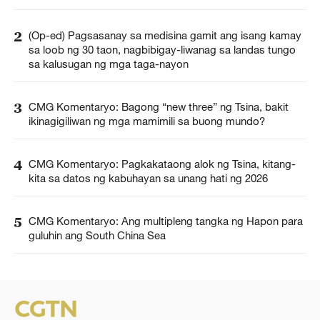
2
(Op-ed) Pagsasanay sa medisina gamit ang isang kamay
sa loob ng 30 taon, nagbibigay-liwanag sa landas tungo
sa kalusugan ng mga taga-nayon
3
CMG Komentaryo: Bagong “new three” ng Tsina, bakit
ikinagigiliwan ng mga mamimili sa buong mundo?
4
CMG Komentaryo: Pagkakataong alok ng Tsina, kitang-
kita sa datos ng kabuhayan sa unang hati ng 2026
5
CMG Komentaryo: Ang multipleng tangka ng Hapon para
guluhin ang South China Sea