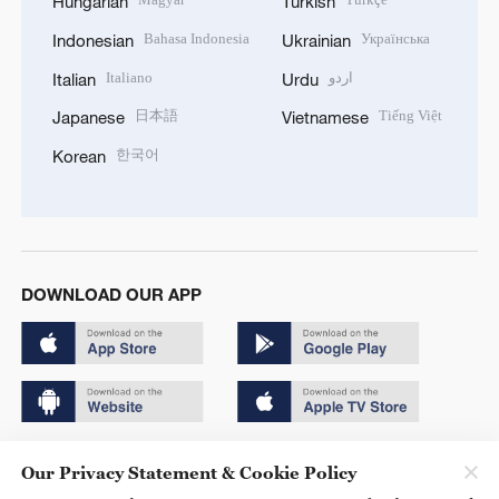
Hungarian
Turkish
Bahasa Indonesia
Українська
Indonesian
Ukrainian
Italiano
اردو
Italian
Urdu
日本語
Tiếng Việt
Japanese
Vietnamese
한국어
Korean
DOWNLOAD OUR APP
Copyright © 2024 CGTN.
Our Privacy Statement & Cookie Policy
京ICP备20000184号