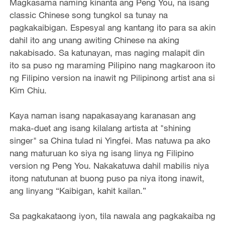
Magkasama naming kinanta ang Peng You, na isang
classic Chinese song tungkol sa tunay na
pagkakaibigan. Espesyal ang kantang ito para sa akin
dahil ito ang unang awiting Chinese na aking
nakabisado. Sa katunayan, mas naging malapit din
ito sa puso ng maraming Pilipino nang magkaroon ito
ng Filipino version na inawit ng Pilipinong artist ana si
Kim Chiu.
Kaya naman isang napakasayang karanasan ang
maka-duet ang isang kilalang artista at "shining
singer" sa China tulad ni Yingfei. Mas natuwa pa ako
nang maturuan ko siya ng isang linya ng Filipino
version ng Peng You. Nakakatuwa dahil mabilis niya
itong natutunan at buong puso pa niya itong inawit,
ang linyang “Kaibigan, kahit kailan.”
Sa pagkakataong iyon, tila nawala ang pagkakaiba ng