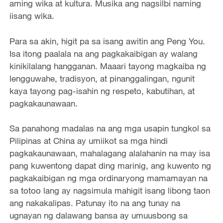
aming wika at kultura. Musika ang nagsilbi naming
iisang wika.
Para sa akin, higit pa sa isang awitin ang Peng You.
Isa itong paalala na ang pagkakaibigan ay walang
kinikilalang hangganan. Maaari tayong magkaiba ng
lengguwahe, tradisyon, at pinanggalingan, ngunit
kaya tayong pag-isahin ng respeto, kabutihan, at
pagkakaunawaan.
Sa panahong madalas na ang mga usapin tungkol sa
Pilipinas at China ay umiikot sa mga hindi
pagkakaunawaan, mahalagang alalahanin na may isa
pang kuwentong dapat ding marinig, ang kuwento ng
pagkakaibigan ng mga ordinaryong mamamayan na
sa totoo lang ay nagsimula mahigit isang libong taon
ang nakakalipas. Patunay ito na ang tunay na
ugnayan ng dalawang bansa ay umuusbong sa