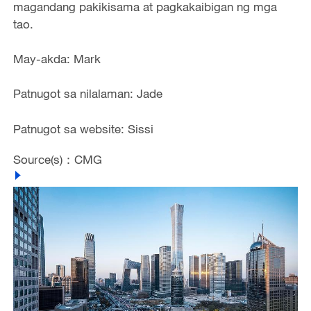
magandang pakikisama at pagkakaibigan ng mga
tao.
May-akda: Mark
Patnugot sa nilalaman: Jade
Patnugot sa website: Sissi
Source(s)：CMG