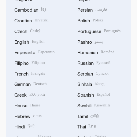
ខ្មែរ
فارسی
Cambodian
Persian
Hrvatski
Polski
Croatian
Polish
Český
Português
Czech
Portuguese
English
پښتو
English
Pashto
Esperanto
Română
Esperanto
Romanian
Filipino
Русский
Filipino
Russian
Français
Српски
French
Serbian
Deutsch
සිංහල
German
Sinhala
Ελληνικά
Español
Greek
Spanish
Hausa
Kiswahili
Hausa
Swahili
עברית
தமிழ்
Hebrew
Tamil
हिन्दी
ไทย
Hindi
Thai
Magyar
Türkçe