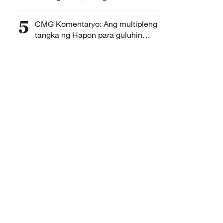
ng kabuhayan sa unang hati ng
2026
5
CMG Komentaryo: Ang multipleng
tangka ng Hapon para guluhin
ang South China Sea