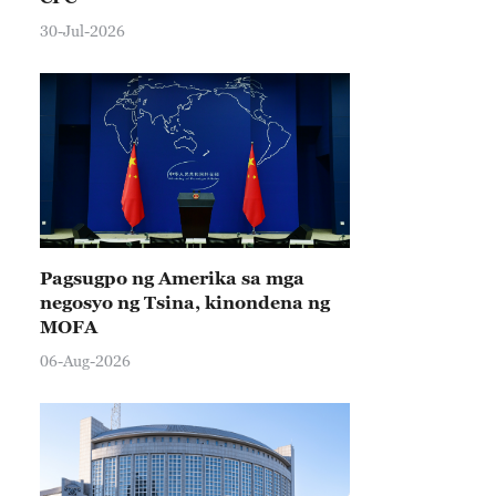
30-Jul-2026
Pagsugpo ng Amerika sa mga
negosyo ng Tsina, kinondena ng
MOFA
06-Aug-2026