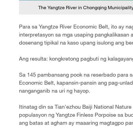
The Yangtze River in Chongqing Municipalit
Para sa Yangtze River Economic Belt, ito ay n
interpretasyon sa mga usaping pangkalikasan a
dosenang tipikal na kaso upang isulong ang b
Ang resulta: kongkretong pagbuti ng kalagayang
Sa 145 pambansang pook na reserbado para sa 
Economic Belt, kapansin-pansin ang pag-unlad 
nanganganib na uri ng hayop.
Itinatag din sa Tian'ezhou Baiji National Natur
populasyon ng Yangtze Finless Porpoise sa bu
ang batas at agham ay maaaring magtagpo par