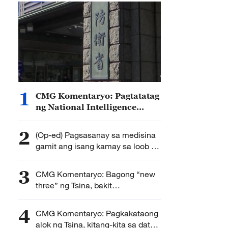
1
CMG Komentaryo: Pagtatatag
ng National Intelligence
Bureau, nagpapakita ng
ambisyon ng Hapon na
2
(Op-ed) Pagsasanay sa medisina
palawakin ang militar nito
gamit ang isang kamay sa loob ng
30 taon, nagbibigay-liwanag sa
landas tungo sa kalusugan ng
3
CMG Komentaryo: Bagong “new
mga taga-nayon
three” ng Tsina, bakit
ikinagigiliwan ng mga mamimili
sa buong mundo?
4
CMG Komentaryo: Pagkakataong
alok ng Tsina, kitang-kita sa datos