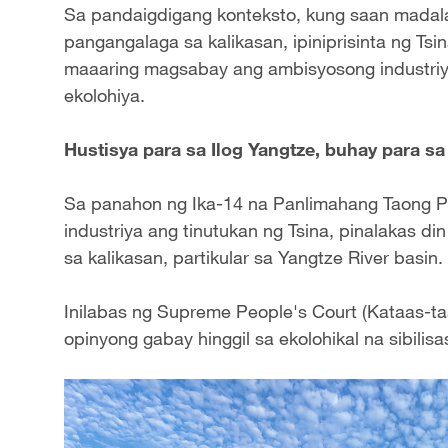
Sa pandaigdigang konteksto, kung saan mada
pangangalaga sa kalikasan, ipiniprisinta ng Tsi
maaaring magsabay ang ambisyosong industriya
ekolohiya.
Hustisya para sa Ilog Yangtze, buhay para s
Sa panahon ng Ika-14 na Panlimahang Taong Pl
industriya ang tinutukan ng Tsina, pinalakas d
sa kalikasan, partikular sa Yangtze River basin.
Inilabas ng Supreme People's Court (Kataas-t
opinyong gabay hinggil sa ekolohikal na sibilisa