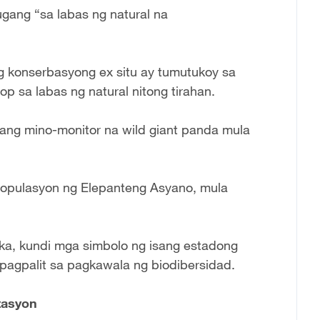
ugang “sa labas ng natural na
g konserbasyong ex situ ay tumutukoy sa
p sa labas ng natural nitong tirahan.
 ang mino-monitor na wild giant panda mula
populasyon ng Elepanteng Asyano, mula
ika, kundi mga simbolo ng isang estadong
 ipagpalit sa pagkawala ng biodibersidad.
tasyon