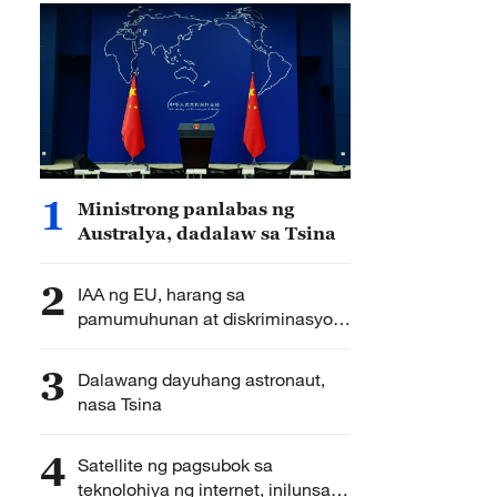
1
Ministrong panlabas ng
Australya, dadalaw sa Tsina
2
IAA ng EU, harang sa
pamumuhunan at diskriminasyon
sa institusyon – MOFCOM
3
Dalawang dayuhang astronaut,
nasa Tsina
4
Satellite ng pagsubok sa
teknolohiya ng internet, inilunsad