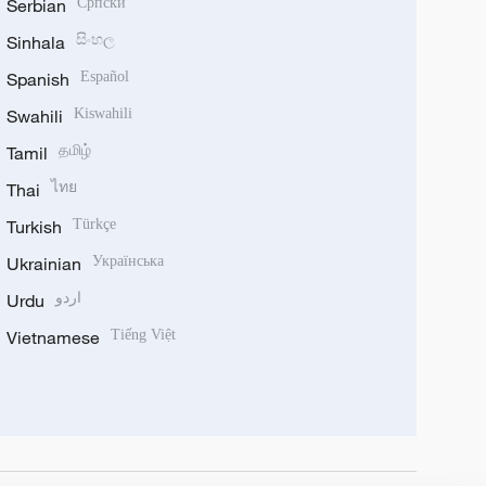
Serbian
Српски
Sinhala
සිංහල
Spanish
Español
Swahili
Kiswahili
Tamil
தமிழ்
Thai
ไทย
Turkish
Türkçe
Ukrainian
Українська
Urdu
اردو
Vietnamese
Tiếng Việt