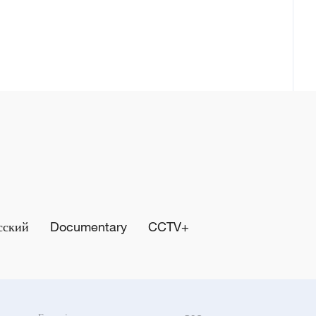
сский
Documentary
CCTV+