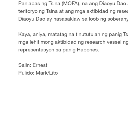
Panlabas ng Tsina (MOFA), na ang Diaoyu Dao at
teritoryo ng Tsina at ang mga aktibidad ng rese
Diaoyu Dao ay nasasaklaw sa loob ng soberanya
Kaya, aniya, matatag na tinututulan ng panig 
mga lehitimong aktibidad ng research vessel ng
representasyon sa panig Hapones.
Salin: Ernest
Pulido: Mark/Lito