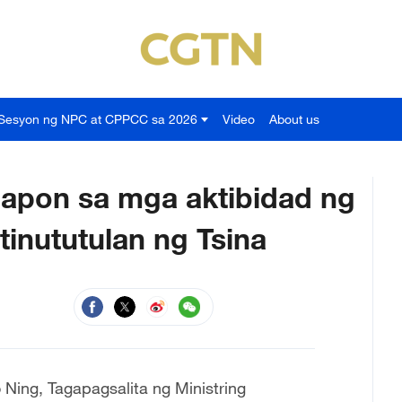
Sesyon ng NPC at CPPCC sa 2026
Video
About us
pon sa mga aktibidad ng
tinututulan ng Tsina
Ning, Tagapagsalita ng Ministring