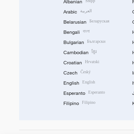
Albanian
Shqip
Arabic
العربية
Belarusian
Беларуская
Bengali
বাংলা
Bulgarian
Български
Cambodian
ខ្មែរ
Croatian
Hrvatski
Czech
Český
English
English
Esperanto
Esperanto
Filipino
Filipino