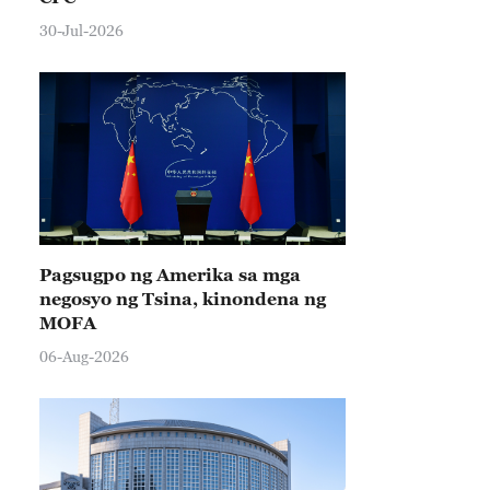
30-Jul-2026
Pagsugpo ng Amerika sa mga
negosyo ng Tsina, kinondena ng
MOFA
06-Aug-2026