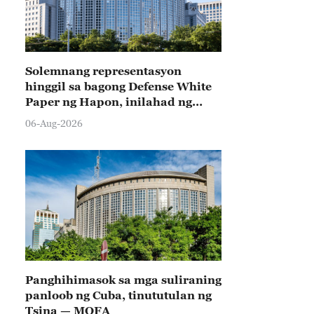
Solemnang representasyon
hinggil sa bagong Defense White
Paper ng Hapon, inilahad ng
Tsina
06-Aug-2026
Panghihimasok sa mga suliraning
panloob ng Cuba, tinututulan ng
Tsina — MOFA