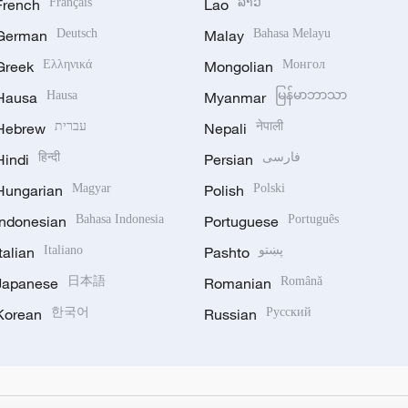
French
Français
Lao
ລາວ
German
Deutsch
Malay
Bahasa Melayu
Greek
Ελληνικά
Mongolian
Монгол
Hausa
Hausa
Myanmar
မြန်မာဘာသာ
Hebrew
עברית
Nepali
नेपाली
Hindi
हिन्दी
Persian
فارسی
Hungarian
Magyar
Polish
Polski
Indonesian
Bahasa Indonesia
Portuguese
Português
Italian
Italiano
Pashto
پښتو
Japanese
日本語
Romanian
Română
Korean
한국어
Russian
Русский