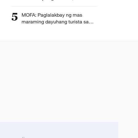
ng Tsina
5
MOFA: Paglalakbay ng mas
maraming dayuhang turista sa
Tsina, malugod na tinatanggap