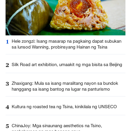
1
Hele zongzi: Isang masarap na pagkaing dapat subukan
sa lunsod Wanning, probinsyang Hainan ng Tsina
2
Silk Road art exhibition, umaakit ng mga bisita sa Beijing
3
Zhaxigang: Mula sa isang maralitang nayon sa bundok
hanggang sa isang bantog na lugar na panturismo
4
Kultura ng roasted tea ng Tsina, kinikilala ng UNSECO
5
ChinaJoy: Mga sinaunang aesthetics na Tsino,