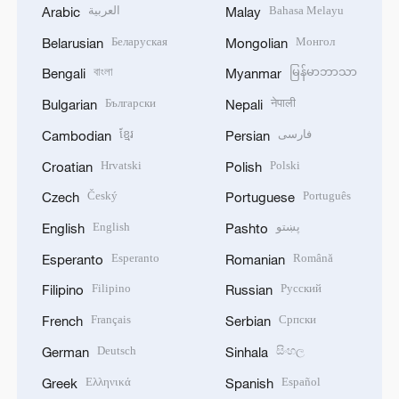
العربية
Bahasa Melayu
Arabic
Malay
Беларуская
Монгол
Belarusian
Mongolian
বাংলা
မြန်မာဘာသာ
Bengali
Myanmar
Български
नेपाली
Bulgarian
Nepali
ខ្មែរ
فارسی
Cambodian
Persian
Hrvatski
Polski
Croatian
Polish
Český
Português
Czech
Portuguese
English
پښتو
English
Pashto
Esperanto
Română
Esperanto
Romanian
Filipino
Русский
Filipino
Russian
Français
Српски
French
Serbian
Deutsch
සිංහල
German
Sinhala
Ελληνικά
Español
Greek
Spanish