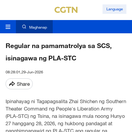
Language
Maghanap
Regular na pamamatrolya sa SCS,
isinagawa ng PLA-STC
08:28:01,29-Jun-2026
Share
Ipinahayag ni Tagapagsalita Zhai Shichen ng Southern
Theater Command ng People's Liberation Army
(PLA-STC) ng Tsina, na isinagawa mula noong Hunyo
27 hanggang 28, 2026, ng hukbong pandagat at
panghimpapawid ng PLA-STC ang regular na