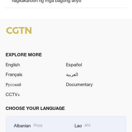
nagkakaroon ng mga bagong anyo
EXPLORE MORE
English
Español
Français
العربية
Русский
Documentary
CCTV+
CHOOSE YOUR LANGUAGE
Shqip
ລາວ
Albanian
Lao