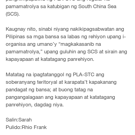
pamamatrolya sa katubigan ng South China Sea
(SCS).
Kaugnay nito, sinabi niyang nakikipagsabwatan ang
Pilipinas sa mga bansa sa labas ng rehiyon upang i-
organisa ang umano’y “magkakasanib na
pamamatrolya,” upang guluhin ang SCS at sirain ang
kapayapaan at katatagang panrehiyon.
Matatag na ipagtatanggol ng PLA-STC ang
soberanyang teritoryal at karapata’t kapakanang
pandagat ng bansa; at buong tatag na
pangangalagaan ang kapayapaan at katatagang
panrehiyon, dagdag niya.
Salin:Sarah
Pulido:Rhio Frank