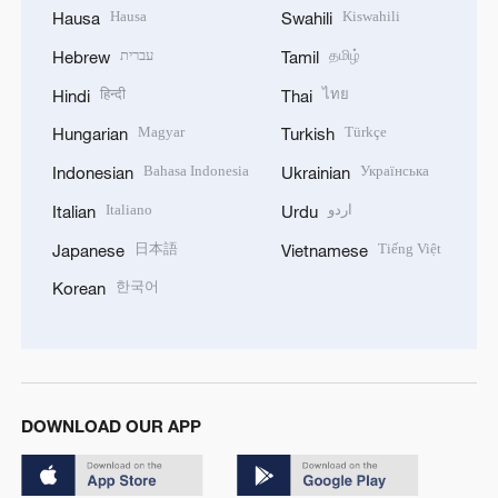
Hausa
Kiswahili
Hausa
Swahili
עברית
தமிழ்
Hebrew
Tamil
हिन्दी
ไทย
Hindi
Thai
Magyar
Türkçe
Hungarian
Turkish
Bahasa Indonesia
Українська
Indonesian
Ukrainian
Italiano
اردو
Italian
Urdu
日本語
Tiếng Việt
Japanese
Vietnamese
한국어
Korean
DOWNLOAD OUR APP