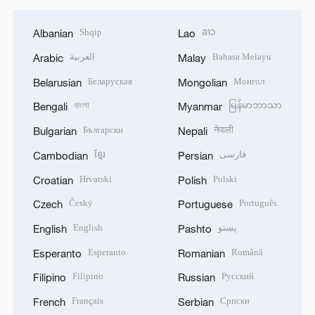
Shqip
ລາວ
Albanian
Lao
العربية
Bahasa Melayu
Arabic
Malay
Беларуская
Монгол
Belarusian
Mongolian
বাংলা
မြန်မာဘာသာ
Bengali
Myanmar
Български
नेपाली
Bulgarian
Nepali
ខ្មែរ
فارسی
Cambodian
Persian
Hrvatski
Polski
Croatian
Polish
Český
Português
Czech
Portuguese
English
پښتو
English
Pashto
Esperanto
Română
Esperanto
Romanian
Filipino
Русский
Filipino
Russian
Français
Српски
French
Serbian