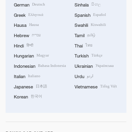
Deutsch
සිංහල
German
Sinhala
Ελληνικά
Español
Greek
Spanish
Hausa
Kiswahili
Hausa
Swahili
עברית
தமிழ்
Hebrew
Tamil
हिन्दी
ไทย
Hindi
Thai
Magyar
Türkçe
Hungarian
Turkish
Bahasa Indonesia
Українська
Indonesian
Ukrainian
Italiano
اردو
Italian
Urdu
日本語
Tiếng Việt
Japanese
Vietnamese
한국어
Korean