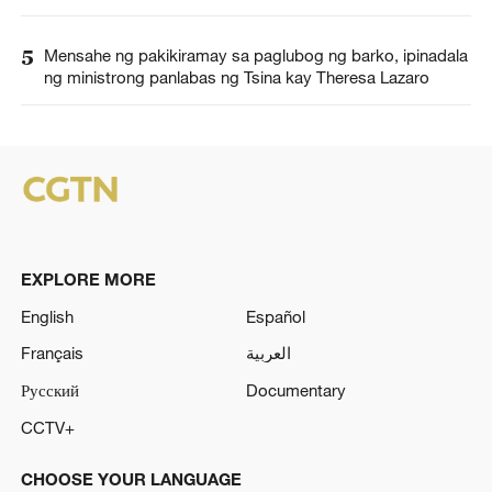
5
Mensahe ng pakikiramay sa paglubog ng barko, ipinadala
ng ministrong panlabas ng Tsina kay Theresa Lazaro
EXPLORE MORE
English
Español
Français
العربية
Русский
Documentary
CCTV+
CHOOSE YOUR LANGUAGE