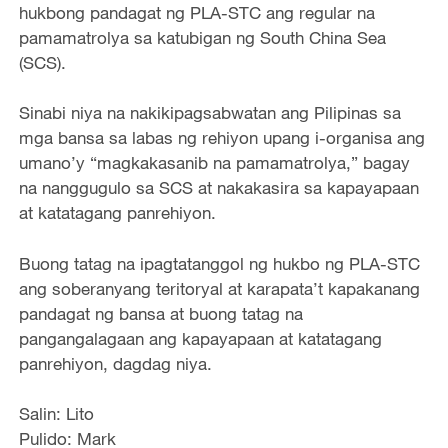
hukbong pandagat ng PLA-STC ang regular na
pamamatrolya sa katubigan ng South China Sea
(SCS).
Sinabi niya na nakikipagsabwatan ang Pilipinas sa
mga bansa sa labas ng rehiyon upang i-organisa ang
umano’y “magkakasanib na pamamatrolya,” bagay
na nanggugulo sa SCS at nakakasira sa kapayapaan
at katatagang panrehiyon.
Buong tatag na ipagtatanggol ng hukbo ng PLA-STC
ang soberanyang teritoryal at karapata’t kapakanang
pandagat ng bansa at buong tatag na
pangangalagaan ang kapayapaan at katatagang
panrehiyon, dagdag niya.
Salin: Lito
Pulido: Mark