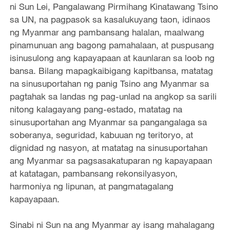
ni Sun Lei, Pangalawang Pirmihang Kinatawang Tsino
sa UN, na pagpasok sa kasalukuyang taon, idinaos
ng Myanmar ang pambansang halalan, maalwang
pinamunuan ang bagong pamahalaan, at puspusang
isinusulong ang kapayapaan at kaunlaran sa loob ng
bansa. Bilang mapagkaibigang kapitbansa, matatag
na sinusuportahan ng panig Tsino ang Myanmar sa
pagtahak sa landas ng pag-unlad na angkop sa sarili
nitong kalagayang pang-estado, matatag na
sinusuportahan ang Myanmar sa pangangalaga sa
soberanya, seguridad, kabuuan ng teritoryo, at
dignidad ng nasyon, at matatag na sinusuportahan
ang Myanmar sa pagsasakatuparan ng kapayapaan
at katatagan, pambansang rekonsilyasyon,
harmoniya ng lipunan, at pangmatagalang
kapayapaan.
Sinabi ni Sun na ang Myanmar ay isang mahalagang