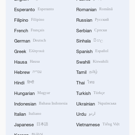
Esperanto
Română
Esperanto
Romanian
Filipino
Русский
Filipino
Russian
Français
Српски
French
Serbian
Deutsch
සිංහල
German
Sinhala
Ελληνικά
Español
Greek
Spanish
Hausa
Kiswahili
Hausa
Swahili
עברית
தமிழ்
Hebrew
Tamil
हिन्दी
ไทย
Hindi
Thai
Magyar
Türkçe
Hungarian
Turkish
Bahasa Indonesia
Українська
Indonesian
Ukrainian
Italiano
اردو
Italian
Urdu
日本語
Tiếng Việt
Japanese
Vietnamese
한국어
Korean