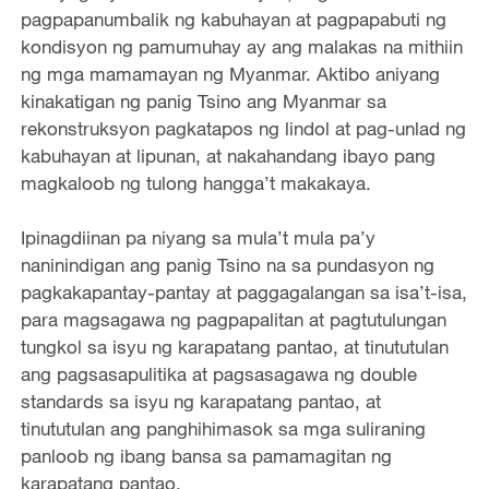
pagpapanumbalik ng kabuhayan at pagpapabuti ng
kondisyon ng pamumuhay ay ang malakas na mithiin
ng mga mamamayan ng Myanmar. Aktibo aniyang
kinakatigan ng panig Tsino ang Myanmar sa
rekonstruksyon pagkatapos ng lindol at pag-unlad ng
kabuhayan at lipunan, at nakahandang ibayo pang
magkaloob ng tulong hangga’t makakaya.
Ipinagdiinan pa niyang sa mula’t mula pa’y
naninindigan ang panig Tsino na sa pundasyon ng
pagkakapantay-pantay at paggagalangan sa isa’t-isa,
para magsagawa ng pagpapalitan at pagtutulungan
tungkol sa isyu ng karapatang pantao, at tinututulan
ang pagsasapulitika at pagsasagawa ng double
standards sa isyu ng karapatang pantao, at
tinututulan ang panghihimasok sa mga suliraning
panloob ng ibang bansa sa pamamagitan ng
karapatang pantao.