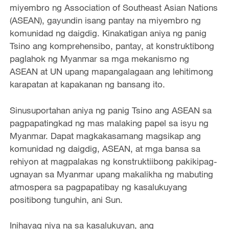
miyembro ng Association of Southeast Asian Nations
(ASEAN), gayundin isang pantay na miyembro ng
komunidad ng daigdig. Kinakatigan aniya ng panig
Tsino ang komprehensibo, pantay, at konstruktibong
paglahok ng Myanmar sa mga mekanismo ng
ASEAN at UN upang mapangalagaan ang lehitimong
karapatan at kapakanan ng bansang ito.
Sinusuportahan aniya ng panig Tsino ang ASEAN sa
pagpapatingkad ng mas malaking papel sa isyu ng
Myanmar. Dapat magkakasamang magsikap ang
komunidad ng daigdig, ASEAN, at mga bansa sa
rehiyon at magpalakas ng konstruktiibong pakikipag-
ugnayan sa Myanmar upang makalikha ng mabuting
atmospera sa pagpapatibay ng kasalukuyang
positibong tunguhin, ani Sun.
Inihayag niya na sa kasalukuyan, ang