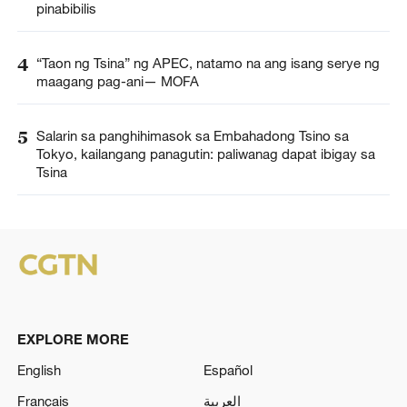
pinabibilis
4
“Taon ng Tsina” ng APEC, natamo na ang isang serye ng
maagang pag-ani— MOFA
5
Salarin sa panghihimasok sa Embahadong Tsino sa
Tokyo, kailangang panagutin: paliwanag dapat ibigay sa
Tsina
EXPLORE MORE
English
Español
Français
العربية