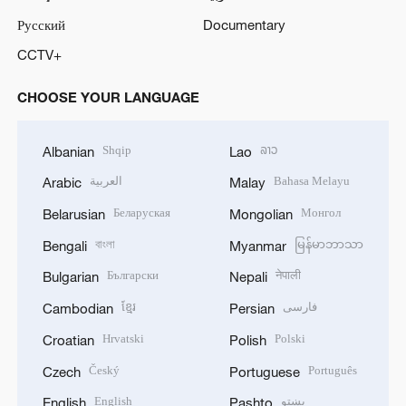
Русский
Documentary
CCTV+
CHOOSE YOUR LANGUAGE
Shqip
ລາວ
Albanian
Lao
العربية
Bahasa Melayu
Arabic
Malay
Беларуская
Монгол
Belarusian
Mongolian
বাংলা
မြန်မာဘာသာ
Bengali
Myanmar
Български
नेपाली
Bulgarian
Nepali
ខ្មែរ
فارسی
Cambodian
Persian
Hrvatski
Polski
Croatian
Polish
Český
Português
Czech
Portuguese
English
پښتو
English
Pashto