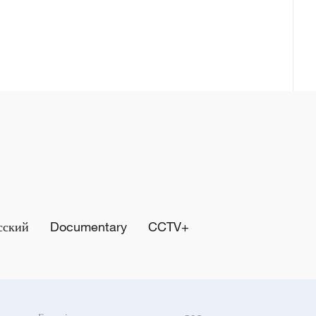
сский
Documentary
CCTV+