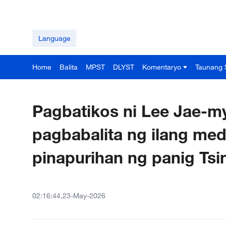
Language
Home
Balita
MPST
DLYST
Komentaryo
Taunang 
Pagbatikos ni Lee Jae-
pagbabalita ng ilang me
pinapurihan ng panig Tsi
02:16:44,23-May-2026