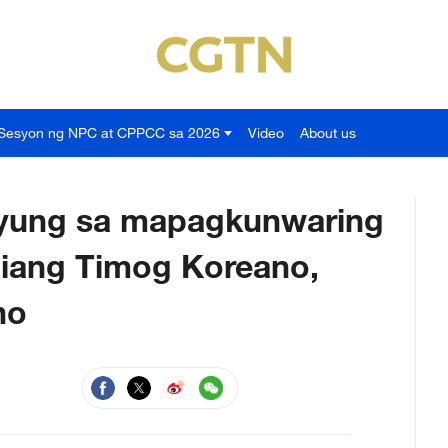
Sesyon ng NPC at CPPCC sa 2026
Video
About us
myung sa mapagkunwaring
diang Timog Koreano,
no