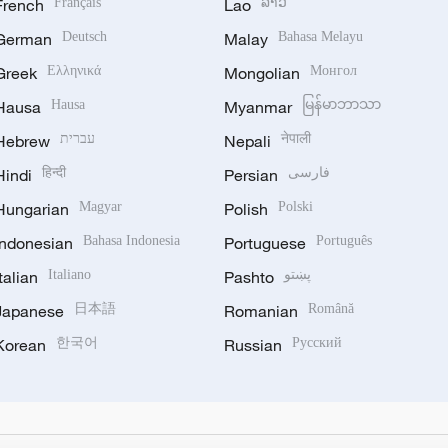
French
Français
Lao
ລາວ
German
Deutsch
Malay
Bahasa Melayu
Greek
Ελληνικά
Mongolian
Монгол
Hausa
Hausa
Myanmar
မြန်မာဘာသာ
Hebrew
עברית
Nepali
नेपाली
Hindi
हिन्दी
Persian
فارسی
Hungarian
Magyar
Polish
Polski
Indonesian
Bahasa Indonesia
Portuguese
Português
Italian
Italiano
Pashto
پښتو
Japanese
日本語
Romanian
Română
Korean
한국어
Russian
Русский