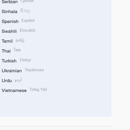
Serbian
Српски
Sinhala
සිංහල
Spanish
Español
Swahili
Kiswahili
Tamil
தமிழ்
Thai
ไทย
Turkish
Türkçe
Ukrainian
Українська
Urdu
اردو
Vietnamese
Tiếng Việt