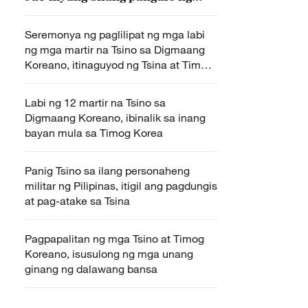
Timog Korea
Seremonya ng paglilipat ng mga labi
ng mga martir na Tsino sa Digmaang
Koreano, itinaguyod ng Tsina at Timog
Korea
Labi ng 12 martir na Tsino sa
Digmaang Koreano, ibinalik sa inang
bayan mula sa Timog Korea
Panig Tsino sa ilang personaheng
militar ng Pilipinas, itigil ang pagdungis
at pag-atake sa Tsina
Pagpapalitan ng mga Tsino at Timog
Koreano, isusulong ng mga unang
ginang ng dalawang bansa