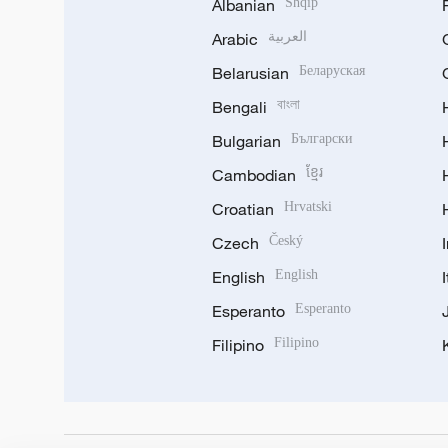
Albanian
Shqip
Arabic
العربية
Belarusian
Беларуская
Bengali
বাংলা
Bulgarian
Български
Cambodian
ខ្មែរ
Croatian
Hrvatski
Czech
Český
English
English
Esperanto
Esperanto
Filipino
Filipino