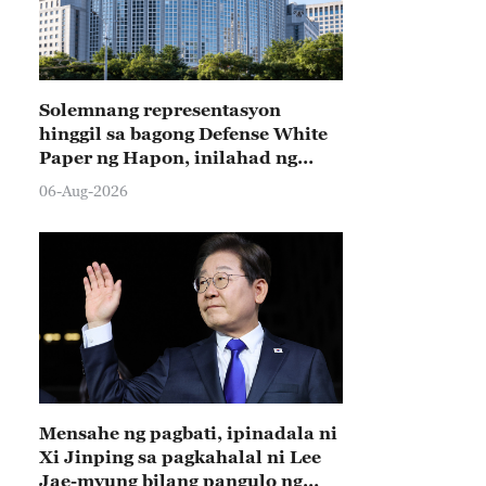
Solemnang representasyon
hinggil sa bagong Defense White
Paper ng Hapon, inilahad ng
Tsina
06-Aug-2026
Mensahe ng pagbati, ipinadala ni
Xi Jinping sa pagkahalal ni Lee
Jae-myung bilang pangulo ng