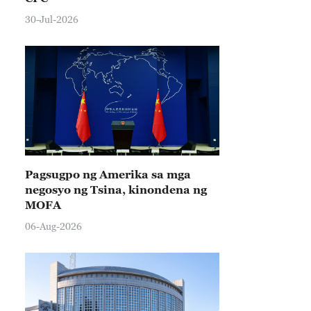
30-Jul-2026
Pagsugpo ng Amerika sa mga
negosyo ng Tsina, kinondena ng
MOFA
06-Aug-2026