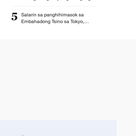
pag-ani— MOFA
5
Salarin sa panghihimasok sa
Embahadong Tsino sa Tokyo,
kailangang panagutin: paliwanag
dapat ibigay sa Tsina