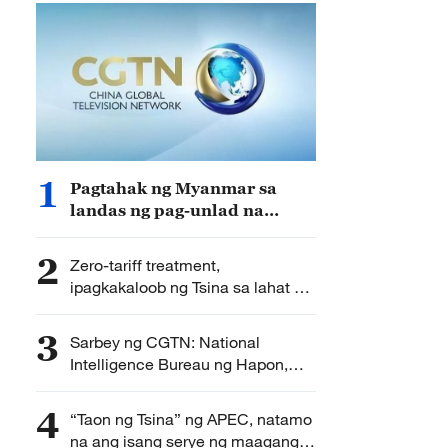
1
Pagtahak ng Myanmar sa
landas ng pag-unlad na
angkop sa kalagayang pang-
estado, suportado ng Tsina
2
Zero-tariff treatment,
ipagkakaloob ng Tsina sa lahat ng
bansang Aprikano na may
diplomatikong relasyon
3
Sarbey ng CGTN: National
Intelligence Bureau ng Hapon,
naitatag; institusyonalisasyon ng
neo-militarismo, pinabibilis
4
“Taon ng Tsina” ng APEC, natamo
na ang isang serye ng maagang