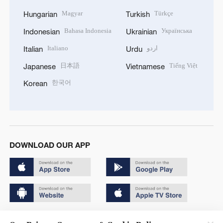
Magyar
Türkçe
Hungarian
Turkish
Bahasa Indonesia
Українська
Indonesian
Ukrainian
Italiano
اردو
Italian
Urdu
日本語
Tiếng Việt
Japanese
Vietnamese
한국어
Korean
DOWNLOAD OUR APP
Copyright © 2024 CGTN.