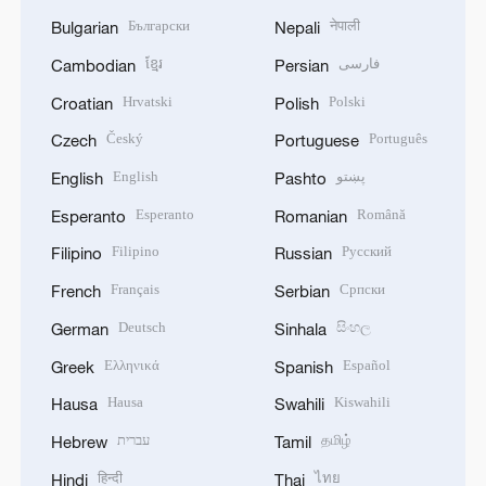
Български
नेपाली
Bulgarian
Nepali
ខ្មែរ
فارسی
Cambodian
Persian
Hrvatski
Polski
Croatian
Polish
Český
Português
Czech
Portuguese
English
پښتو
English
Pashto
Esperanto
Română
Esperanto
Romanian
Filipino
Русский
Filipino
Russian
Français
Српски
French
Serbian
Deutsch
සිංහල
German
Sinhala
Ελληνικά
Español
Greek
Spanish
Hausa
Kiswahili
Hausa
Swahili
עברית
தமிழ்
Hebrew
Tamil
हिन्दी
ไทย
Hindi
Thai