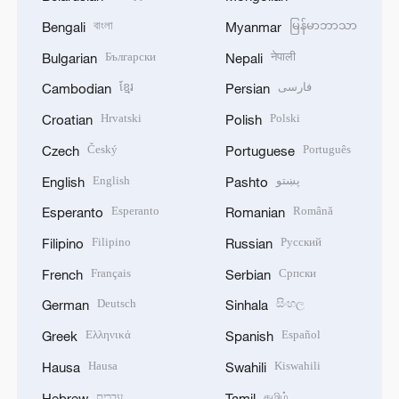
বাংলা
မြန်မာဘာသာ
Bengali
Myanmar
Български
नेपाली
Bulgarian
Nepali
ខ្មែរ
فارسی
Cambodian
Persian
Hrvatski
Polski
Croatian
Polish
Český
Português
Czech
Portuguese
English
پښتو
English
Pashto
Esperanto
Română
Esperanto
Romanian
Filipino
Русский
Filipino
Russian
Français
Српски
French
Serbian
Deutsch
සිංහල
German
Sinhala
Ελληνικά
Español
Greek
Spanish
Hausa
Kiswahili
Hausa
Swahili
עברית
தமிழ்
Hebrew
Tamil