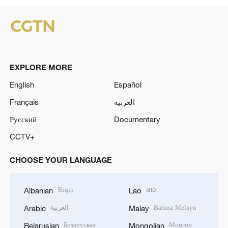
EXPLORE MORE
English
Español
Français
العربية
Русский
Documentary
CCTV+
CHOOSE YOUR LANGUAGE
Shqip
ລາວ
Albanian
Lao
العربية
Bahasa Melayu
Arabic
Malay
Беларуская
Монгол
Belarusian
Mongolian