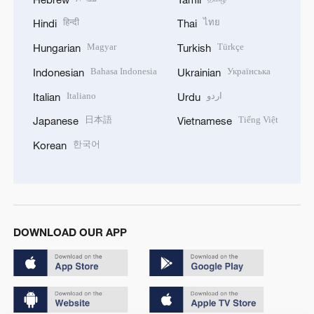
हिन्दी
ไทย
Hindi
Thai
Magyar
Türkçe
Hungarian
Turkish
Bahasa Indonesia
Українська
Indonesian
Ukrainian
Italiano
اردو
Italian
Urdu
日本語
Tiếng Việt
Japanese
Vietnamese
한국어
Korean
DOWNLOAD OUR APP