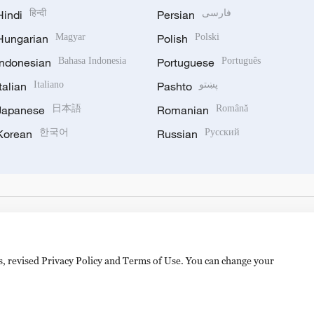
Hindi
हिन्दी
Persian
فارسی
Hungarian
Magyar
Polish
Polski
Indonesian
Bahasa Indonesia
Portuguese
Português
Italian
Italiano
Pashto
پښتو
Japanese
日本語
Romanian
Română
Korean
한국어
Russian
Русский
es, revised Privacy Policy and Terms of Use. You can change your
备 11010502050052号
Disinformation report hotline: 010-8506146