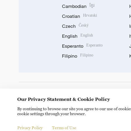
Cambodian
ខ្មែរ
Croatian
Hrvatski
Czech
Český
English
English
Esperanto
Esperanto
Filipino
Filipino
DOWNLOAD OUR APP
Our Privacy Statement & Cookie Policy
By continuing to browse our site you agree to our use of cooki
cookie settings through your browser.
Privacy Policy
Terms of Use
Copyright © 2024 CGTN.
京ICP备20000184号
京公网安