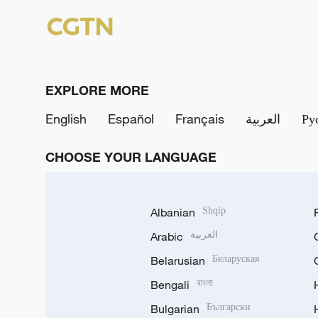
EXPLORE MORE
English
Español
Français
العربية
Ру
CHOOSE YOUR LANGUAGE
Albanian
Shqip
Arabic
العربية
Belarusian
Беларуская
Bengali
বাংলা
Bulgarian
Български