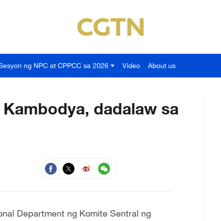
Sesyon ng NPC at CPPCC sa 2026
Video
About us
g Kambodya, dadalaw sa
onal Department ng Komite Sentral ng