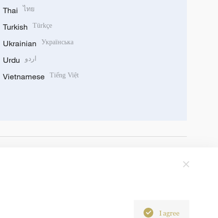
Thai
ไทย
Turkish
Türkçe
Ukrainian
Українська
Urdu
اردو
Vietnamese
Tiếng Việt
I agree
6