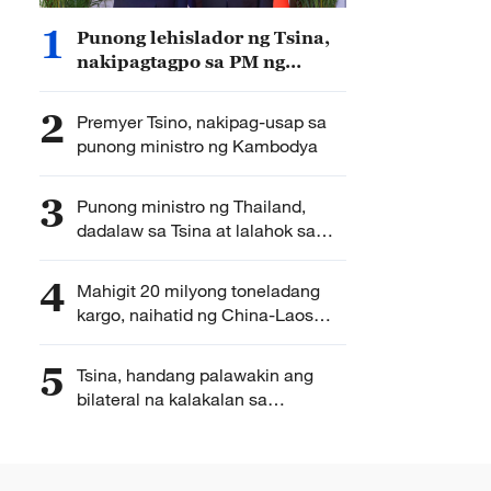
1
Punong lehislador ng Tsina,
nakipagtagpo sa PM ng
Thailand
2
Premyer Tsino, nakipag-usap sa
punong ministro ng Kambodya
3
Punong ministro ng Thailand,
dadalaw sa Tsina at lalahok sa
2026 World AI Conference
4
Mahigit 20 milyong toneladang
kargo, naihatid ng China-Laos
Railway
5
Tsina, handang palawakin ang
bilateral na kalakalan sa
Biyetnam – premyer Tsino