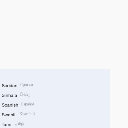
Serbian
Српски
Sinhala
සිංහල
Spanish
Español
Swahili
Kiswahili
Tamil
தமிழ்