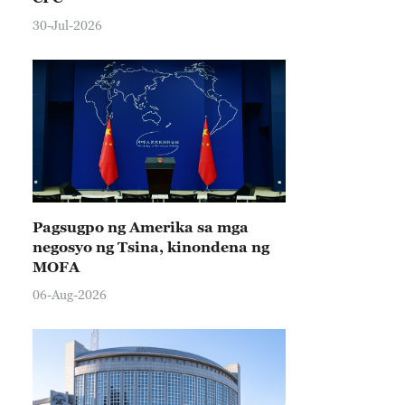
30-Jul-2026
Pagsugpo ng Amerika sa mga
negosyo ng Tsina, kinondena ng
MOFA
06-Aug-2026