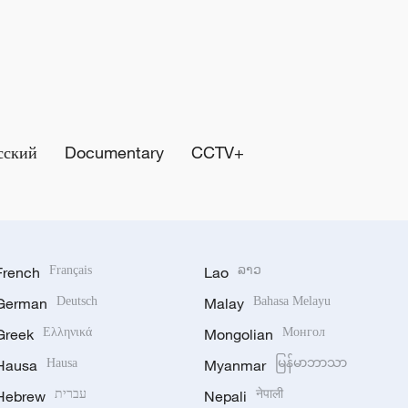
сский
Documentary
CCTV+
French
Français
Lao
ລາວ
German
Deutsch
Malay
Bahasa Melayu
Greek
Ελληνικά
Mongolian
Монгол
Hausa
Hausa
Myanmar
မြန်မာဘာသာ
Hebrew
עברית
Nepali
नेपाली